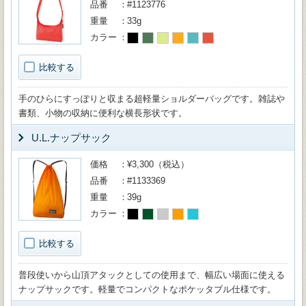
品番
#1123776
重量
33g
カラー
比較する
手のひらにすっぽりと収まる超軽量ショルダーバッグです。雑誌や
書類、小物の収納に便利な横長形状です。
U.L.ナップサック
価格
¥3,300（税込）
品番
#1133369
重量
39g
カラー
比較する
普段使いから山頂アタックとしての使用まで、幅広い場面に使える
ナップサックです。軽量でコンパクトなポケッタブル仕様です。