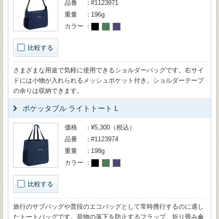
品番
#1123971
重量
196g
カラー
比較する
さまざまな用途で気軽に使用できるショルダーバッグです。右サイ
ドには小物が入れられるメッシュポケット付き。ショルダーテープ
の余りは収納できます。
ポケッタブル ライトトート L
価格
¥5,300（税込）
品番
#1123974
重量
198g
カラー
比較する
旅行のサブバッグや普段のエコバッグとして常時携行するのに適し
たトートバッグです。荷物の落下を防止するフラップ、折り畳み傘