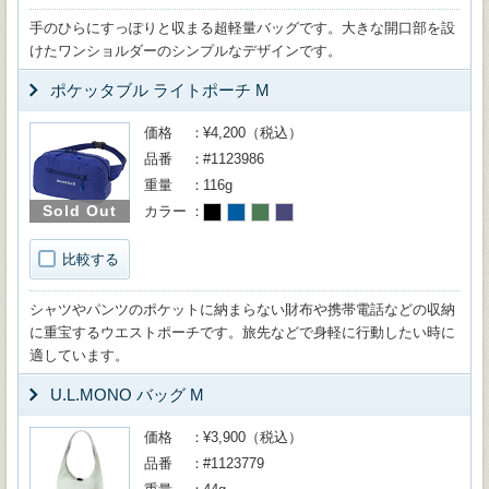
手のひらにすっぽりと収まる超軽量バッグです。大きな開口部を設
けたワンショルダーのシンプルなデザインです。
ポケッタブル ライトポーチ M
価格
¥4,200（税込）
品番
#1123986
重量
116g
Sold Out
カラー
比較する
シャツやパンツのポケットに納まらない財布や携帯電話などの収納
に重宝するウエストポーチです。旅先などで身軽に行動したい時に
適しています。
U.L.MONO バッグ M
価格
¥3,900（税込）
品番
#1123779