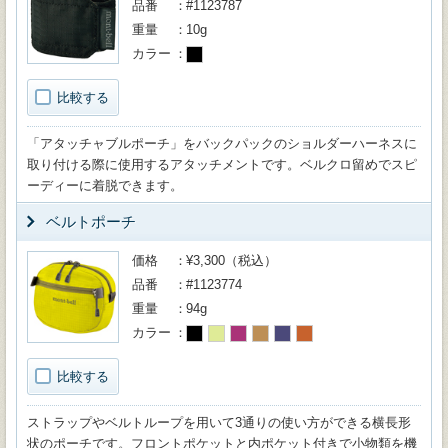
品番
#1123787
重量
10g
カラー
比較する
「アタッチャブルポーチ」をバックパックのショルダーハーネスに
取り付ける際に使用するアタッチメントです。ベルクロ留めでスピ
ーディーに着脱できます。
ベルトポーチ
価格
¥3,300（税込）
品番
#1123774
重量
94g
カラー
比較する
ストラップやベルトループを用いて3通りの使い方ができる横長形
状のポーチです。フロントポケットと内ポケット付きで小物類を機