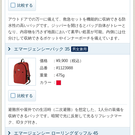
比較する
アウトドアでの万一に備えて、救急セットを機能的に収納できる防
水性の高いバッグです。ジッパーを開けるとバッグ自体がトレーと
なり、内容物を汚さず地面において素早い処置が可能。内側には仕
分けして収納できるポケットやインナーポーチを備えています。
エマージェンシーパック 35
男女兼用
価格
¥9,900（税込）
品番
#1123988
重量
475g
カラー
比較する
避難所や屋外での生活時（二次避難）を想定した、1人分の装備を
収納できるパックです。暗闇で光に反射して光るリフレックマー
ク、IDタグ付き。
エマージェンシー ローリングダッフル 45