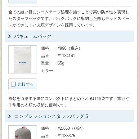
全ての縫い目にシームテープ処理を施すことで高い防水性を実現し
たスタッフバッグです。バックパックに収納した際もデッドスペー
スができにくい丸底デザインを採用しています。
バキュームパック
価格
¥990（税込）
品番
#1134141
重量
65g
カラー
－
比較する
衣類を収納する際にコンパクトにまとめられる圧縮袋です。旅行や
非常用の衣類の収納に便利です。
コンプレッションスタッフバッグ S
価格
¥2,860（税込）
品番
#1133375