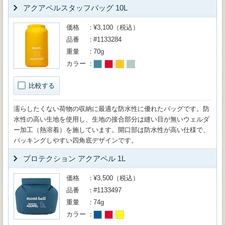
アクアペルスタッフバッグ 10L
価格
¥3,100（税込）
品番
#1133284
重量
70g
カラー
比較する
濡らしたくない荷物の収納に最適な防水性に優れたバッグです。防
水性の高い生地を使用し、生地の接合部分は縫い目が無いウェルダ
ー加工（熱溶着）を施しています。開口部は防水性が高い仕様で、
パッキングしやすい四角底デザインです。
プロテクション アクアペル 1L
価格
¥3,500（税込）
品番
#1133497
重量
74g
カラー