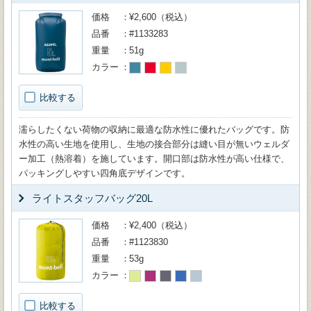
価格
¥2,600（税込）
品番
#1133283
重量
51g
カラー
比較する
濡らしたくない荷物の収納に最適な防水性に優れたバッグです。防
水性の高い生地を使用し、生地の接合部分は縫い目が無いウェルダ
ー加工（熱溶着）を施しています。開口部は防水性が高い仕様で、
パッキングしやすい四角底デザインです。
ライトスタッフバッグ20L
価格
¥2,400（税込）
品番
#1123830
重量
53g
カラー
比較する