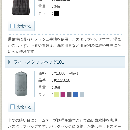
重量
34g
カラー
比較する
通気性に優れたメッシュ生地を使用したスタッフバッグです。湿気
がこもらず、下着や着替え、洗面用具など用途別の収納や整理にた
いへん便利です。
ライトスタッフバッグ10L
価格
¥1,800（税込）
品番
#1123828
重量
36g
カラー
比較する
全ての縫い目にシームテープ処理を施すことで高い防水性を実現し
たスタッフバッグです。バックパックに収納した際もデッドスペー