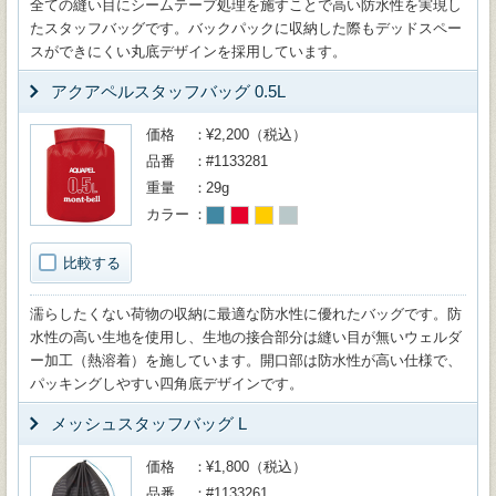
全ての縫い目にシームテープ処理を施すことで高い防水性を実現し
たスタッフバッグです。バックパックに収納した際もデッドスペー
スができにくい丸底デザインを採用しています。
アクアペルスタッフバッグ 0.5L
価格
¥2,200（税込）
品番
#1133281
重量
29g
カラー
比較する
濡らしたくない荷物の収納に最適な防水性に優れたバッグです。防
水性の高い生地を使用し、生地の接合部分は縫い目が無いウェルダ
ー加工（熱溶着）を施しています。開口部は防水性が高い仕様で、
パッキングしやすい四角底デザインです。
メッシュスタッフバッグ L
価格
¥1,800（税込）
品番
#1133261