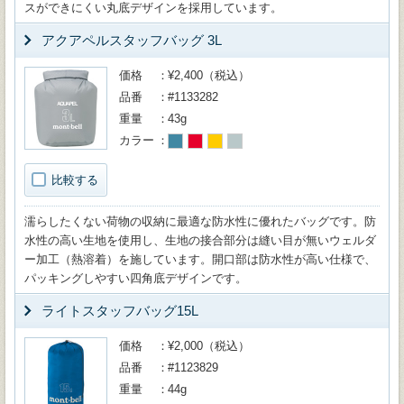
スができにくい丸底デザインを採用しています。
アクアペルスタッフバッグ 3L
価格
¥2,400（税込）
品番
#1133282
重量
43g
カラー
比較する
濡らしたくない荷物の収納に最適な防水性に優れたバッグです。防
水性の高い生地を使用し、生地の接合部分は縫い目が無いウェルダ
ー加工（熱溶着）を施しています。開口部は防水性が高い仕様で、
パッキングしやすい四角底デザインです。
ライトスタッフバッグ15L
価格
¥2,000（税込）
品番
#1123829
重量
44g