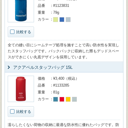
品番
#1123831
重量
79g
カラー
比較する
全ての縫い目にシームテープ処理を施すことで高い防水性を実現し
たスタッフバッグです。バックパックに収納した際もデッドスペー
スができにくい丸底デザインを採用しています。
アクアペルスタッフバッグ 15L
価格
¥3,400（税込）
品番
#1133285
重量
81g
カラー
比較する
濡らしたくない荷物の収納に最適な防水性に優れたバッグです。防