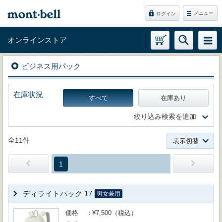
メニュー
ログイン
オンラインストア
ビジネス用パック
在庫状況
すべて
在庫あり
絞り込み検索を追加
全11件
表示切替
1
ディライトパック 17
男女兼用
価格
¥7,500（税込）