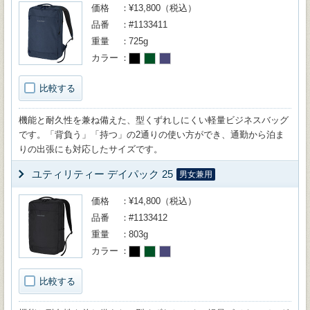
価格
¥13,800（税込）
品番
#1133411
重量
725g
カラー
比較する
機能と耐久性を兼ね備えた、型くずれしにくい軽量ビジネスバッグ
です。「背負う」「持つ」の2通りの使い方ができ、通勤から泊ま
りの出張にも対応したサイズです。
ユティリティー デイパック 25
男女兼用
価格
¥14,800（税込）
品番
#1133412
重量
803g
カラー
比較する