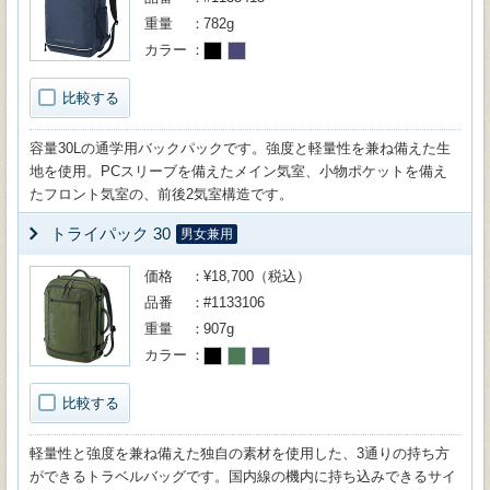
重量
782g
カラー
比較する
容量30Lの通学用バックパックです。強度と軽量性を兼ね備えた生
地を使用。PCスリーブを備えたメイン気室、小物ポケットを備え
たフロント気室の、前後2気室構造です。
トライパック 30
男女兼用
価格
¥18,700（税込）
品番
#1133106
重量
907g
カラー
比較する
軽量性と強度を兼ね備えた独自の素材を使用した、3通りの持ち方
ができるトラベルバッグです。国内線の機内に持ち込みできるサイ