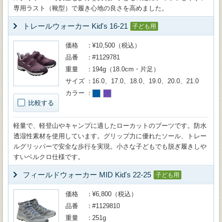
専用ラスト（靴型）で履き心地の良さを高めました。
トレールウォーカー Kid's 16-21
子ども用
価格
¥10,500（税込）
品番
#1129781
重量
194g（18.0cm・片足）
サイズ
16.0、17.0、18.0、19.0、20.0、21.0
カラー
比較する
軽量で、軽登山やキャンプに適したローカットのブーツです。防水
透湿性素材を使用しています。グリップ力に優れたソール、トレー
ルグリッパーで安全な歩行を実現。小さな子どもでも脱ぎ履きしや
すいベルクロ仕様です。
フィールドウォーカー MID Kid's 22-25
子ども用
価格
¥6,800（税込）
品番
#1129810
重量
251g