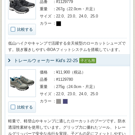
品番
#1129779
重量
267g（22.0cm・片足）
サイズ
22.0、23.0、24.0、25.0
カラー
比較する
低山ハイクやキャンプで活躍する全天候型のローカットシューズで
す。脱ぎ履きしやすいBOAフィットシステムを搭載しています。
トレールウォーカー Kid's 22-25
子ども用
価格
¥11,900（税込）
品番
#1129780
重量
275g（24.0cm・片足）
サイズ
22.0、23.0、24.0、25.0
カラー
比較する
軽量で、軽登山やキャンプに適したローカットのブーツです。防水
透湿性素材を使用しています。グリップ力に優れたソール、トレー
ルグリッパーで安全な歩行を実現。子どもの足にフィットしやすい