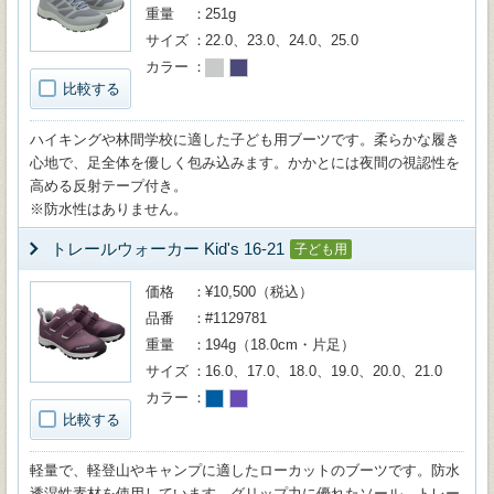
重量
251g
サイズ
22.0、23.0、24.0、25.0
カラー
比較する
ハイキングや林間学校に適した子ども用ブーツです。柔らかな履き
心地で、足全体を優しく包み込みます。かかとには夜間の視認性を
高める反射テープ付き。
※防水性はありません。
トレールウォーカー Kid's 16-21
子ども用
価格
¥10,500（税込）
品番
#1129781
重量
194g（18.0cm・片足）
サイズ
16.0、17.0、18.0、19.0、20.0、21.0
カラー
比較する
軽量で、軽登山やキャンプに適したローカットのブーツです。防水
透湿性素材を使用しています。グリップ力に優れたソール、トレー