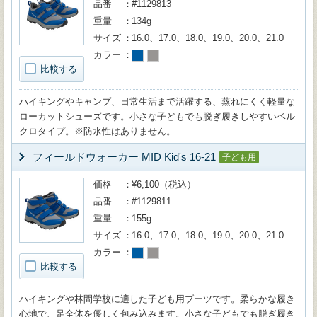
品番
#1129813
重量
134g
サイズ
16.0、17.0、18.0、19.0、20.0、21.0
カラー
比較する
ハイキングやキャンプ、日常生活まで活躍する、蒸れにくく軽量な
ローカットシューズです。小さな子どもでも脱ぎ履きしやすいベル
クロタイプ。※防水性はありません。
フィールドウォーカー MID Kid's 16-21
子ども用
価格
¥6,100（税込）
品番
#1129811
重量
155g
サイズ
16.0、17.0、18.0、19.0、20.0、21.0
カラー
比較する
ハイキングや林間学校に適した子ども用ブーツです。柔らかな履き
心地で、足全体を優しく包み込みます。小さな子どもでも脱ぎ履き