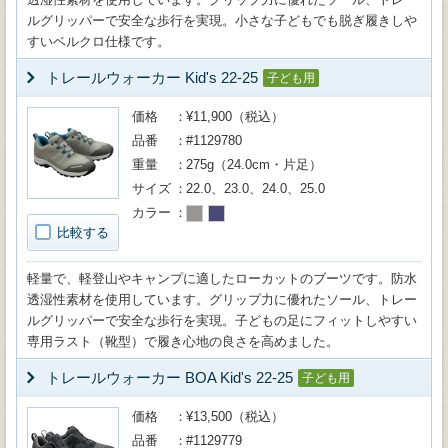
ルグリッパーで安全な歩行を実現。小さな子どもでも脱ぎ履きしや
すいベルクロ仕様です。
トレールウォーカー Kid's 22-25
子ども用
価格
¥11,900（税込）
品番
#1129780
重量
275g（24.0cm・片足）
サイズ
22.0、23.0、24.0、25.0
カラー
比較する
軽量で、軽登山やキャンプに適したローカットのブーツです。防水
透湿性素材を使用しています。グリップ力に優れたソール、トレー
ルグリッパーで安全な歩行を実現。子どもの足にフィットしやすい
専用ラスト（靴型）で履き心地の良さを高めました。
トレールウォーカー BOA Kid's 22-25
子ども用
価格
¥13,500（税込）
品番
#1129779