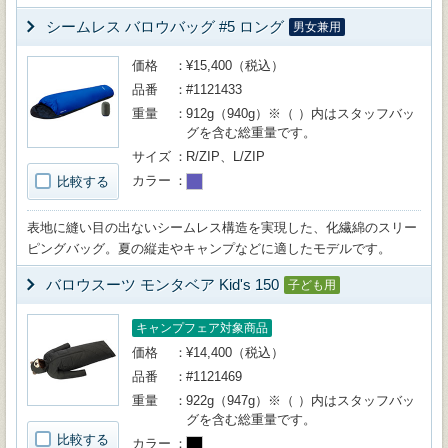
シームレス バロウバッグ #5 ロング
男女兼用
価格
¥15,400（税込）
品番
#1121433
重量
912g（940g）※（ ）内はスタッフバッ
グを含む総重量です。
サイズ
R/ZIP、L/ZIP
カラー
比較する
表地に縫い目の出ないシームレス構造を実現した、化繊綿のスリー
ピングバッグ。夏の縦走やキャンプなどに適したモデルです。
バロウスーツ モンタベア Kid's 150
子ども用
キャンプフェア対象商品
価格
¥14,400（税込）
品番
#1121469
重量
922g（947g）※（ ）内はスタッフバッ
グを含む総重量です。
比較する
カラー