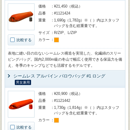
価格
¥21,450（税込）
品番
#1121424
重量
1,690g（1,782g）※（ ）内はスタッフ
バッグを含む総重量です。
サイズ
R/ZIP、L/ZIP
カラー
比較する
表地に縫い目の出ないシームレス構造を実現した、化繊綿のスリー
ピングバッグ。国内2,000m級の冬山で幅広く使用できる保温力を備
え、冬季のキャンプなどでも活躍するモデルです。
シームレス アルパイン バロウバッグ #1 ロング
男女兼用
価格
¥20,900（税込）
品番
#1121442
重量
1,730g（1,814g）※（ ）内はスタッフ
バッグを含む総重量です。
カラー
比較する