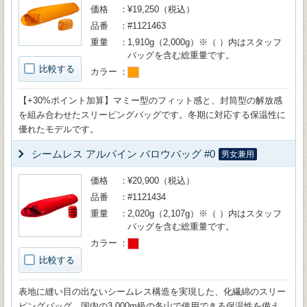
価格
¥19,250（税込）
品番
#1121463
重量
1,910g（2,000g）※（ ）内はスタッフ
バッグを含む総重量です。
比較する
カラー
【+30%ポイント加算】マミー型のフィット感と、封筒型の解放感
を組み合わせたスリーピングバッグです。冬期に対応する保温性に
優れたモデルです。
シームレス アルパイン バロウバッグ #0
男女兼用
価格
¥20,900（税込）
品番
#1121434
重量
2,020g（2,107g）※（ ）内はスタッフ
バッグを含む総重量です。
カラー
比較する
表地に縫い目の出ないシームレス構造を実現した、化繊綿のスリー
ピングバッグ。国内の3,000m級の冬山で使用できる保温性を備え、