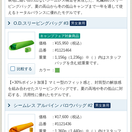
表地に縫い目の出ないシームレス構造を実現した、化繊綿のスリー
ピングバッグ。夏の高山から冬の低山キャンプまで一年を通して使
えるトータルバランスに優れたモデルです。
O.D.スリーピングバッグ #3
男女兼用
キャンプフェア対象商品
価格
¥15,950（税込）
品番
#1121464
重量
1,156g（1,236g）※（ ）内はスタッフ
バッグを含む総重量です。
比較する
カラー
【+30%ポイント加算】マミー型のフィット感と、封筒型の解放感
を組み合わせたスリーピングバッグです。夏の高地や冬の低山に対
応する、汎用性に優れたモデルです。
シームレス アルパイン バロウバッグ #2
男女兼用
価格
¥17,600（税込）
品番
#1121436
重量
1,360g（1,440g）※（ ）内はスタッフ