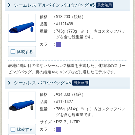
シームレス アルパイン バロウバッグ #5
男女兼用
価格
¥13,200（税込）
品番
#1121438
重量
743g（770g）※（ ）内はスタッフバッ
グを含む総重量です。
カラー
比較する
表地に縫い目の出ないシームレス構造を実現した、化繊綿のスリー
ピングバッグ。夏の縦走やキャンプなどに適したモデルです。
シームレス バロウバッグ #5
男女兼用
価格
¥14,300（税込）
品番
#1121427
重量
786g（814g）※（ ）内はスタッフバッ
グを含む総重量です。
サイズ
R/ZIP、L/ZIP
カラー
比較する