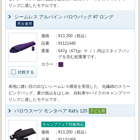
リングに適したモデルです。
シームレス アルパイン バロウバッグ #7 ロング
男女兼用
価格
¥13,200（税込）
品番
#1121446
重量
647g（671g）※（ ）内はスタッフバッ
グを含む総重量です。
カラー
比較する
表地に縫い目の出ないシームレス構造を実現した、化繊綿のスリー
ピングバッグ。夏の低山をはじめ、自転車やバイクのキャンプツー
リングに適したモデルです。
バロウスーツ モンタベア Kid's 120
子ども用
キャンプフェア対象商品
価格
¥13,200（税込）
品番
#1121468