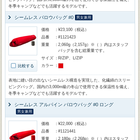
冬季キャンプなどでも活躍するモデルです。
シームレス バロウバッグ #0
男女兼用
価格
¥23,100（税込）
品番
#1121423
重量
2,060g（2,157g）※（ ）内はスタッフ
バッグを含む総重量です。
サイズ
R/ZIP、L/ZIP
カラー
比較する
表地に縫い目の出ないシームレス構造を実現した、化繊綿のスリー
ピングバッグ。国内の3,000m級の冬山で使用できる保温性を備え、
冬季キャンプなどでも活躍するモデルです。
シームレス アルパイン バロウバッグ #0 ロング
男女兼用
価格
¥22,000（税込）
品番
#1121441
重量
2,180g（2,268g）※（ ）内はスタッフ