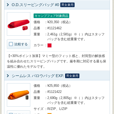
O.D.スリーピングバッグ #0
男女兼用
キャンプフェア対象商品
価格
¥20,350（税込）
品番
#1121462
重量
2,461g（2,581g）※（ ）内はスタッフ
バッグを含む総重量です。
比較する
カラー
【+30%ポイント加算】マミー型のフィット感と、封筒型の解放感
を組み合わせたスリーピングバッグです。厳冬期に対応する最も保
温性に優れたモデルです。
シームレス バロウバッグ EXP.
男女兼用
価格
¥25,850（税込）
品番
#1121422
重量
2,690g（2,805g）※（ ）内はスタッフ
バッグを含む総重量です。
サイズ
R/ZIP、L/ZIP