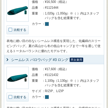
価格
¥16,500（税込）
品番
#1121444
重量
1,020g（1,050g）※（ ）内はスタッフ
バッグを含む総重量です。
カラー
比較する
表地に縫い目の出ないシームレス構造を実現した、化繊綿のスリー
ピングバッグ。夏の高山から冬の低山キャンプまで一年を通して使
えるトータルバランスに優れたモデルです。
シームレス バロウバッグ #3 ロング
男女兼用
価格
¥17,600（税込）
品番
#1121432
重量
1,100g（1,130g）※（ ）内はスタッフ
バッグを含む総重量です。
サイズ
R/ZIP、L/ZIP
カラー
比較する