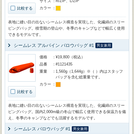
サイズ
R/ZIP、L/ZIP
カラー
比較する
表地に縫い目の出ないシームレス構造を実現した、化繊綿のスリー
ピングバッグ。積雪期の登山や、冬季のキャンプなどで幅広く使用
できるモデルです。
シームレス アルパイン バロウバッグ #1
男女兼用
価格
¥19,800（税込）
品番
#1121435
重量
1,560g（1,644g）※（ ）内はスタッフ
バッグを含む総重量です。
カラー
比較する
表地に縫い目の出ないシームレス構造を実現した、化繊綿のスリー
ピングバッグ。国内2,000m級の冬山で幅広く使用できる保温力を備
え、冬季のキャンプなどでも活躍するモデルです。
シームレス バロウバッグ #1
男女兼用