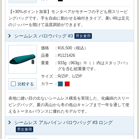
【+30%ポイント加算】モンタベアがモチーフの子ども用スリーピ
ングバッグです。手を自由に動かせる袖付きタイプ。暑い時は足元
のジッパーを開けて温度調節ができます。
シームレス バロウバッグ #3
男女兼用
価格
¥16,500（税込）
品番
#1121426
重量
933g（963g）※（ ）内はスタッフバッ
グを含む総重量です。
サイズ
R/ZIP、L/ZIP
カラー
比較する
表地に縫い目の出ないシームレス構造を実現した、化繊綿のスリー
ピングバッグ。夏の高山から冬の低山キャンプまで一年を通して使
えるトータルバランスに優れたモデルです。
シームレス アルパイン バロウバッグ #3 ロング
男女兼用