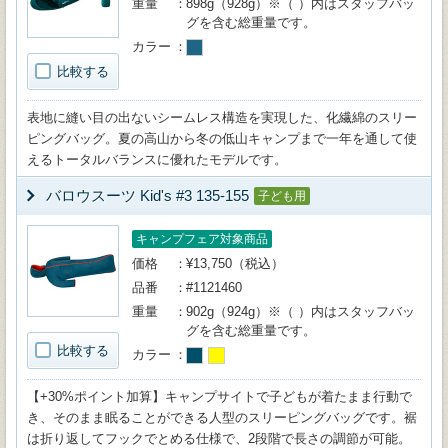
重量
898g（928g）※（ ）内はスタッフバッ
グを含む総重量です。
カラー
比較する
表地に縫い目の出ないシームレス構造を実現した、化繊綿のスリー
ピングバッグ。夏の高山から冬の低山キャンプまで一年を通して使
えるトータルバランスに優れたモデルです。
バロウスーツ Kid's #3 135-155
子ども用
キャンプフェア対象商品
価格
¥13,750（税込）
品番
#1121460
重量
902g（924g）※（ ）内はスタッフバッ
グを含む総重量です。
比較する
カラー
【+30%ポイント加算】キャンプサイトで子どもが着たまま行動で
き、そのまま眠ることができる人型のスリーピングバッグです。裾
は折り返してフックでとめる仕様で、2段階で長さの調節が可能。