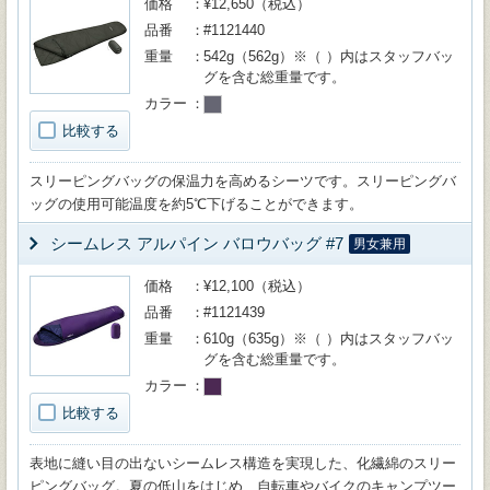
価格
¥12,650（税込）
品番
#1121440
重量
542g（562g）※（ ）内はスタッフバッ
グを含む総重量です。
カラー
比較する
スリーピングバッグの保温力を高めるシーツです。スリーピングバ
ッグの使用可能温度を約5℃下げることができます。
シームレス アルパイン バロウバッグ #7
男女兼用
価格
¥12,100（税込）
品番
#1121439
重量
610g（635g）※（ ）内はスタッフバッ
グを含む総重量です。
カラー
比較する
表地に縫い目の出ないシームレス構造を実現した、化繊綿のスリー
ピングバッグ。夏の低山をはじめ、自転車やバイクのキャンプツー