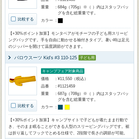
重量
684g（705g）※（ ）内はスタッフバッ
グを含む総重量です。
比較する
カラー
【+30%ポイント加算】モンタベアがモチーフの子ども用スリーピ
ングバッグです。手を自由に動かせる袖付きタイプ。暑い時は足元
のジッパーを開けて温度調節ができます。
バロウスーツ Kid's #3 110-125
子ども用
キャンプフェア対象商品
価格
¥11,550（税込）
品番
#1121459
重量
687g（708g）※（ ）内はスタッフバッ
グを含む総重量です。
比較する
カラー
【+30%ポイント加算】キャンプサイトで子どもが着たまま行動で
き、そのまま眠ることができる人型のスリーピングバッグです。裾
は折り返してフックでとめる仕様で、2段階で長さの調節が可能。