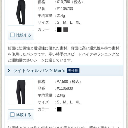
価格
¥10,780（税込）
品番
#1105733
平均重量
214g
サイズ
S、M、L、XL
カラー
比較する
前面に防風性と透湿性に優れた素材、背面に高い通気性を持つ素材
を使用したパンツです。寒い時季のスピードハイクやランニングな
ど運動量の多いシーンに適しています。
ライトシェル パンツ Men's
男性用
価格
¥7,500（税込）
品番
#1105830
平均重量
234g
サイズ
S、M、L、XL
カラー
比較する
防風性とはっ水性を備えたシェル素材のパンツ。暖かく蒸れにくい