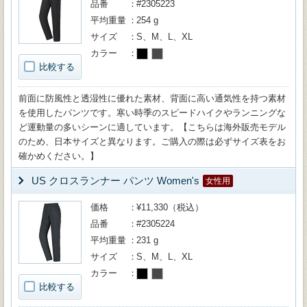
品番
#2305223
平均重量
254 g
サイズ
S、M、L、XL
カラー
比較する
前面に防風性と透湿性に優れた素材、背面に高い通気性を持つ素材
を使用したパンツです。寒い時季のスピードハイクやランニングな
ど運動量の多いシーンに適しています。【こちらは海外販売モデル
のため、日本サイズと異なります。ご購入の際は必ずサイズ表をお
確かめください。】
US クロスランナー パンツ Women's
女性用
価格
¥11,330（税込）
品番
#2305224
平均重量
231 g
サイズ
S、M、L、XL
カラー
比較する