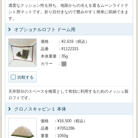
適度なクッション性を持ち、地面からの冷えを遮るムーンライトテ
ント用マットです。折り目付きなので畳みやすく簡単に収納できま
す。
オプショナルロフト ドーム用
価格
¥2,619（税込）
品番
#1122331
本体重量
35g
カラー
比較する
天井部分のスペースを物置として有効に利用するためのメッシュ製
ロフトです。
クロノスキャビン１ 本体
価格
¥16,500（税込）
品番
#7051286
重量
1050g