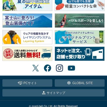
PCサイト
GLOBAL SITE
サイトマップ
© mont-bell Co.,Ltd. All Rights Reserved.