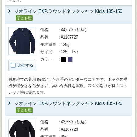
きます。
ジオライン EXP.ラウンドネックシャツ Kid's 135-150
子ども用
価格
¥4,070（税込）
品番
#1107727
平均重量
125g
サイズ
135、150
カラー
比較する
厳寒地での着用を想定した厚手のアンダーウエアです。ボックス構
造が暖かさを逃がさず、高い保温性を実現。表面の滑りが良くスト
レッチ性に優れます。
ジオライン EXP.ラウンドネックシャツ Kid's 105-120
子ども用
価格
¥3,630（税込）
品番
#1107728
平均重量
85g