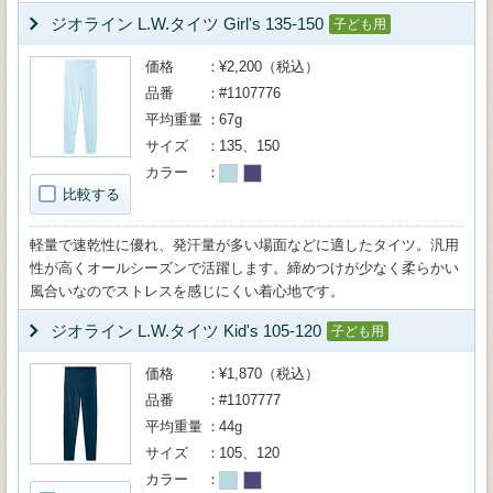
ジオライン L.W.タイツ Girl's 135-150
子ども用
価格
¥2,200（税込）
品番
#1107776
平均重量
67g
サイズ
135、150
カラー
比較する
軽量で速乾性に優れ、発汗量が多い場面などに適したタイツ。汎用
性が高くオールシーズンで活躍します。締めつけが少なく柔らかい
風合いなのでストレスを感じにくい着心地です。
ジオライン L.W.タイツ Kid's 105-120
子ども用
価格
¥1,870（税込）
品番
#1107777
平均重量
44g
サイズ
105、120
カラー