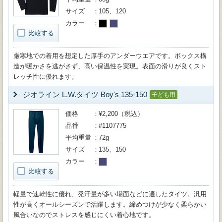
サイズ
105、120
カラー
比較する
厳寒地での着用を想定した厚手のアンダーウエアです。ボックス構
造が暖かさを逃がさず、高い保温性を実現。表面の滑りが良くスト
レッチ性に優れます。
ジオライン L.W.タイツ Boy's 135-150
子ども用
価格
¥2,200（税込）
品番
#1107775
平均重量
72g
サイズ
135、150
カラー
比較する
軽量で速乾性に優れ、発汗量が多い場面などに適したタイツ。汎用
性が高くオールシーズンで活躍します。締めつけが少なく柔らかい
風合いなのでストレスを感じにくい着心地です。