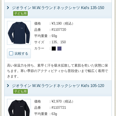
ジオライン M.W.ラウンドネックシャツ Kid's 135-150
子ども用
価格
¥3,190（税込）
品番
#1107720
平均重量
93g
サイズ
135、150
カラー
比較する
高い保温力を持ち、素早く汗を吸水拡散して素肌を乾いた状態に保
ちます。寒い季節のアクティビティから普段使いまで幅広く着用で
きます。
ジオライン M.W.ラウンドネックシャツ Kid's 105-120
子ども用
価格
¥2,970（税込）
品番
#1107721
平均重量
63g