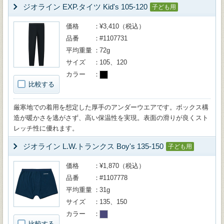
ジオライン EXP.タイツ Kid's 105-120
子ども用
価格
¥3,410（税込）
品番
#1107731
平均重量
72g
サイズ
105、120
カラー
比較する
厳寒地での着用を想定した厚手のアンダーウエアです。ボックス構
造が暖かさを逃がさず、高い保温性を実現。表面の滑りが良くスト
レッチ性に優れます。
ジオライン L.W.トランクス Boy's 135-150
子ども用
価格
¥1,870（税込）
品番
#1107778
平均重量
31g
サイズ
135、150
カラー
比較する