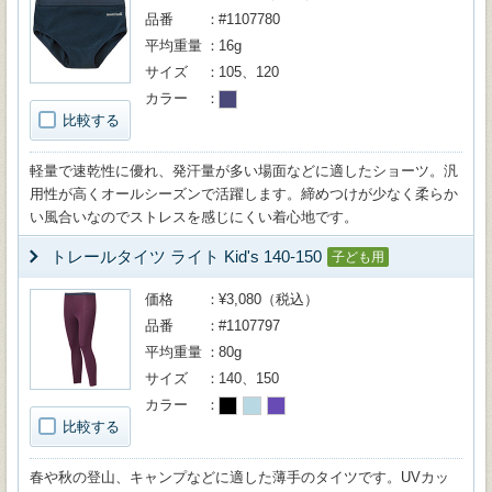
品番
#1107780
平均重量
16g
サイズ
105、120
カラー
比較する
軽量で速乾性に優れ、発汗量が多い場面などに適したショーツ。汎
用性が高くオールシーズンで活躍します。締めつけが少なく柔らか
い風合いなのでストレスを感じにくい着心地です。
トレールタイツ ライト Kid's 140-150
子ども用
価格
¥3,080（税込）
品番
#1107797
平均重量
80g
サイズ
140、150
カラー
比較する
春や秋の登山、キャンプなどに適した薄手のタイツです。UVカッ