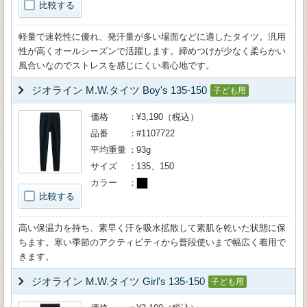
比較する
軽量で速乾性に優れ、発汗量が多い場面などに適したタイツ。汎用
性が高くオールシーズンで活躍します。締めつけが少なく柔らかい
風合いなのでストレスを感じにくい着心地です。
ジオライン M.W.タイツ Boy's 135-150
子ども用
価格
¥3,190（税込）
品番
#1107722
平均重量
93g
サイズ
135、150
カラー
比較する
高い保温力を持ち、素早く汗を吸水拡散して素肌を乾いた状態に保
ちます。寒い季節のアクティビティから普段使いまで幅広く着用で
きます。
ジオライン M.W.タイツ Girl's 135-150
子ども用