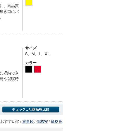
に、高品質
履き口にパ
。
サイズ
S、M、L、XL
カラー
に収納でき
時や就寝時
おすすめ順
/
重量軽
/
価格安
/
価格高