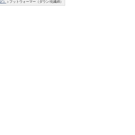
ど）
>
フットウォーマー（ダウン/化繊綿）