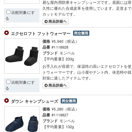
易な屋内用防寒キャンプシューズです。底面には滑
久性に優れた合成皮革を使用しています。足首まで
比較対象にす
カットモデルです。
る
エクセロフト フットウォーマー
¥5,940（税込）
価格
#1118928
品番
モンベル
ブランド
【平均重量】233g
お手入れが容易で、保温性の高いエクセロフトを使
トウォーマーです。山小屋やテント内、休息時や就
対策に適したアイテムです。
比較対象にす
る
ダウン キャンプシューズ
¥5,280（税込）
価格
#1118827
品番
モンベル
ブランド
【平均重量】132g