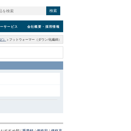
検索
ーサービス
会社概要
・採用情報
ど）
>
フットウォーマー（ダウン/化繊綿）
おすすめ順
/
重量軽
/
価格安
/
価格高