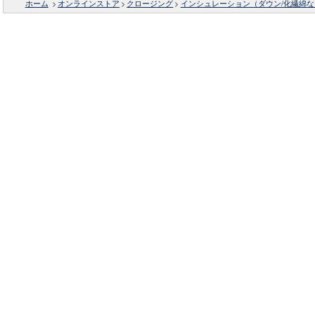
ホーム
>
オンラインストア
>
クロージング
>
インシュレーション（ダウン/化繊綿な