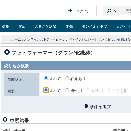
ログイン
保険
宿泊
ふるさと納税
店舗
モンベル
クラブ
カスタマ
ホーム
>
オンラインストア
>
クロージング
>
インシュレーション（ダウン/化繊綿な
フットウォーマー（ダウン/化繊綿）
絞り込み検索
すべて
在庫あり
在庫状況
すべて
男性用
女性用
子ども用
対象
条件を追加
検索結果
表示順
：