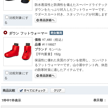
防水透湿性と防滴性を備えたスーパードライテック
ダウンをたっぷり封入したフットウォーマーです。
ウダースカート付き。スタッフバッグが付属します
比較対象にす
る
ダウン フットウォーマー
¥7,480（税込）
価格
#1118927
品番
モンベル
ブランド
【平均重量】152g
保温性に優れた良質のダウンを使用し、コンパクト
るフットウォーマーです。山小屋やテント内、休息
の防寒対策に適したアイテムです。
比較対象にす
る
商品比較
表示順
：
7件中7件表示