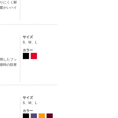
りにくく耐
暖かいハイ
サイズ
S、M、L
カラー
用したフッ
寝時の防寒
サイズ
S、M、L
カラー