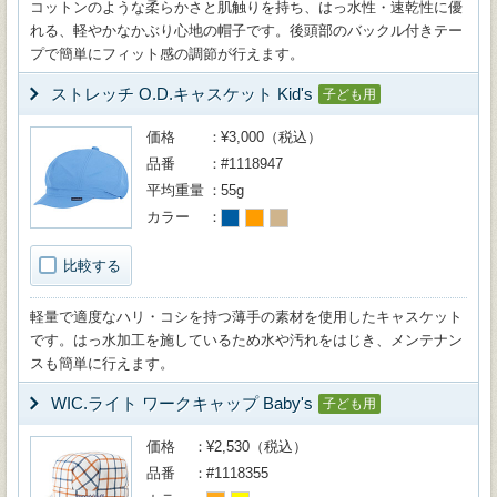
コットンのような柔らかさと肌触りを持ち、はっ水性・速乾性に優
れる、軽やかなかぶり心地の帽子です。後頭部のバックル付きテー
プで簡単にフィット感の調節が行えます。
ストレッチ O.D.キャスケット Kid's
子ども用
価格
¥3,000（税込）
品番
#1118947
平均重量
55g
カラー
比較する
軽量で適度なハリ・コシを持つ薄手の素材を使用したキャスケット
です。はっ水加工を施しているため水や汚れをはじき、メンテナン
スも簡単に行えます。
WIC.ライト ワークキャップ Baby's
子ども用
価格
¥2,530（税込）
品番
#1118355