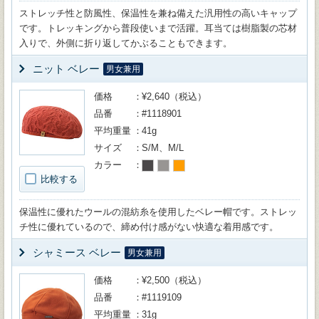
ストレッチ性と防風性、保温性を兼ね備えた汎用性の高いキャップ
です。トレッキングから普段使いまで活躍。耳当ては樹脂製の芯材
入りで、外側に折り返してかぶることもできます。
ニット ベレー
男女兼用
価格
¥2,640（税込）
品番
#1118901
平均重量
41g
サイズ
S/M、M/L
カラー
比較する
保温性に優れたウールの混紡糸を使用したベレー帽です。ストレッ
チ性に優れているので、締め付け感がない快適な着用感です。
シャミース ベレー
男女兼用
価格
¥2,500（税込）
品番
#1119109
平均重量
31g