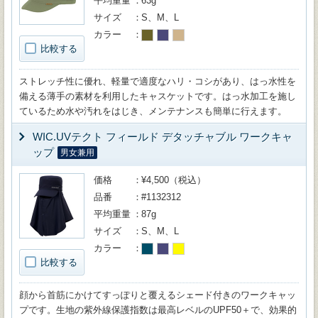
平均重量
63g
サイズ
S、M、L
カラー
比較する
ストレッチ性に優れ、軽量で適度なハリ・コシがあり、はっ水性を
備える薄手の素材を利用したキャスケットです。はっ水加工を施し
ているため水や汚れをはじき、メンテナンスも簡単に行えます。
WIC.UVテクト フィールド デタッチャブル ワークキャ
ップ
男女兼用
価格
¥4,500（税込）
品番
#1132312
平均重量
87g
サイズ
S、M、L
カラー
比較する
顔から首筋にかけてすっぽりと覆えるシェード付きのワークキャッ
プです。生地の紫外線保護指数は最高レベルのUPF50＋で、効果的