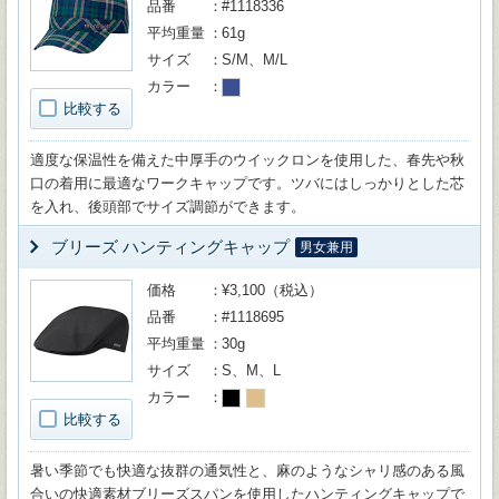
品番
#1118336
平均重量
61g
サイズ
S/M、M/L
カラー
比較する
適度な保温性を備えた中厚手のウイックロンを使用した、春先や秋
口の着用に最適なワークキャップです。ツバにはしっかりとした芯
を入れ、後頭部でサイズ調節ができます。
ブリーズ ハンティングキャップ
男女兼用
価格
¥3,100（税込）
品番
#1118695
平均重量
30g
サイズ
S、M、L
カラー
比較する
暑い季節でも快適な抜群の通気性と、麻のようなシャリ感のある風
合いの快適素材ブリーズスパンを使用したハンティングキャップで