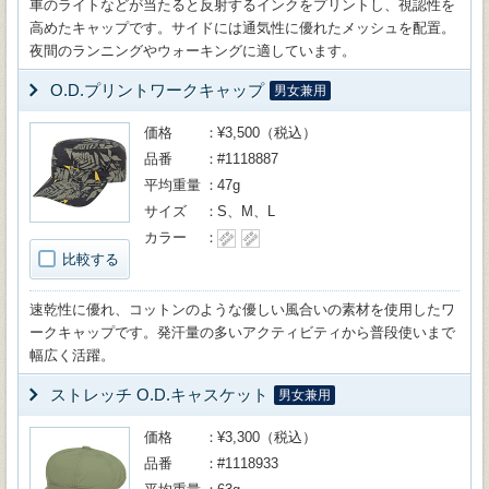
車のライトなどが当たると反射するインクをプリントし、視認性を
高めたキャップです。サイドには通気性に優れたメッシュを配置。
夜間のランニングやウォーキングに適しています。
O.D.プリントワークキャップ
男女兼用
価格
¥3,500（税込）
品番
#1118887
平均重量
47g
サイズ
S、M、L
カラー
比較する
速乾性に優れ、コットンのような優しい風合いの素材を使用したワ
ークキャップです。発汗量の多いアクティビティから普段使いまで
幅広く活躍。
ストレッチ O.D.キャスケット
男女兼用
価格
¥3,300（税込）
品番
#1118933