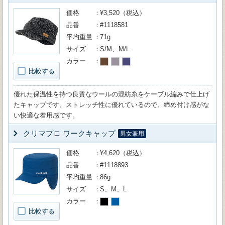
価格
¥3,520（税込）
品番
#1118581
平均重量
71g
サイズ
S/M、M/L
カラー
比較する
優れた保温性を持つ良質なウールの混紡糸をケーブル編みで仕上げ
たキャップです。ストレッチ性に優れているので、締め付け感がな
い快適な着用感です。
クリマプロ ワークキャップ
男女兼用
価格
¥4,620（税込）
品番
#1118893
平均重量
86g
サイズ
S、M、L
カラー
比較する