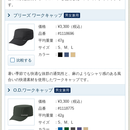
す。
ブリーズ ワークキャップ
男女兼用
価格
¥3,300（税込）
品番
#1118696
平均重量
47g
サイズ
S、M、L
カラー
比較する
暑い季節でも快適な抜群の通気性と、麻のようなシャリ感のある風
合いの快適素材を使用したワークキャップです。
O.D.ワークキャップ
男女兼用
価格
¥3,300（税込）
品番
#1118775
平均重量
42g
サイズ
S、M、L
カラー