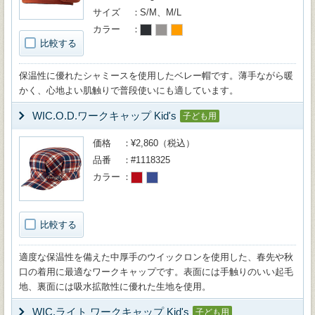
サイズ
S/M、M/L
カラー
比較する
保温性に優れたシャミースを使用したベレー帽です。薄手ながら暖
かく、心地よい肌触りで普段使いにも適しています。
WIC.O.D.ワークキャップ Kid's
子ども用
価格
¥2,860（税込）
品番
#1118325
カラー
比較する
適度な保温性を備えた中厚手のウイックロンを使用した、春先や秋
口の着用に最適なワークキャップです。表面には手触りのいい起毛
地、裏面には吸水拡散性に優れた生地を使用。
WIC.ライト ワークキャップ Kid's
子ども用