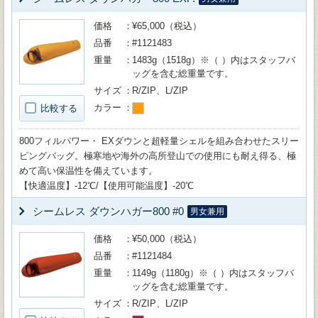
価格
¥65,000（税込）
品番
#1121483
重量
1483g（1518g）※（ ）内はスタッフバ
ッグを含む総重量です。
サイズ
R/ZIP、L/ZIP
カラー
比較する
800フィルパワー・ EXダウンと超軽量シェルを組み合わせたスリー
ピングバッグ。極寒地や海外の高所登山での使用にも耐え得る、極
めて高い保温性を備えています。
【快適温度】-12℃/【使用可能温度】-20℃
シームレス ダウンハガー800 #0
男女兼用
価格
¥50,000（税込）
品番
#1121484
重量
1149g（1180g）※（ ）内はスタッフバ
ッグを含む総重量です。
サイズ
R/ZIP、L/ZIP