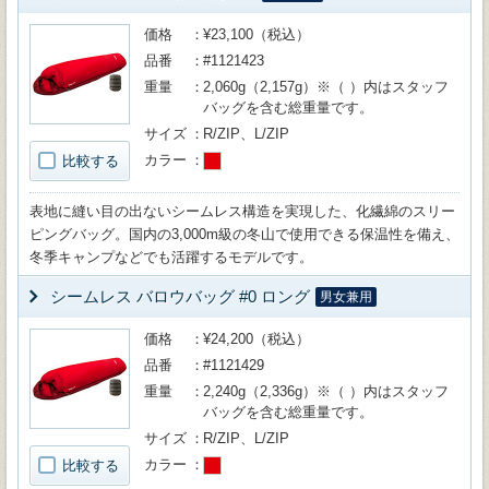
価格
¥23,100（税込）
品番
#1121423
重量
2,060g（2,157g）※（ ）内はスタッフ
バッグを含む総重量です。
サイズ
R/ZIP、L/ZIP
カラー
比較する
表地に縫い目の出ないシームレス構造を実現した、化繊綿のスリー
ピングバッグ。国内の3,000m級の冬山で使用できる保温性を備え、
冬季キャンプなどでも活躍するモデルです。
シームレス バロウバッグ #0 ロング
男女兼用
価格
¥24,200（税込）
品番
#1121429
重量
2,240g（2,336g）※（ ）内はスタッフ
バッグを含む総重量です。
サイズ
R/ZIP、L/ZIP
カラー
比較する