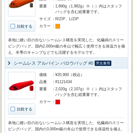
重量
1,890g（1,982g）※（ ）内はスタッフ
バッグを含む総重量です。
サイズ
R/ZIP、L/ZIP
カラー
比較する
表地に縫い目の出ないシームレス構造を実現した、化繊綿のスリー
ピングバッグ。国内2,000m級の冬山で幅広く使用できる保温力を備
え、冬季のキャンプなどでも活躍するモデルです。
シームレス アルパイン バロウバッグ #0
男女兼用
価格
¥20,900（税込）
品番
#1121434
重量
2,020g（2,107g）※（ ）内はスタッフ
バッグを含む総重量です。
カラー
比較する
表地に縫い目の出ないシームレス構造を実現した、化繊綿のスリー
ピングバッグ。国内の3,000m級の冬山で使用できる保温性を備え、