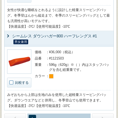
女性が快適な睡眠をとれるように設計した軽量スリーピングバッ
グ。冬季登はんから縦走まで、冬季のスリーピングバッグとして最
も汎用性が高いモデルです。
【快適温度】-3℃/【使用可能温度】-10℃
シームレス ダウンハガー800 ハーフレングス #1
男女兼用
価格
¥36,000（税込）
品番
#1121503
重量
596g（620g）※（ ）内はスタッフバッ
グを含む総重量です。
カラー
比較する
みぞおちから上部は生地のみを使用した超軽量スリーピングバッ
グ。ダウンウエアなどと併用し、冬季登山でも使用できます。
【快適温度】-3℃/【使用可能温度】-10℃