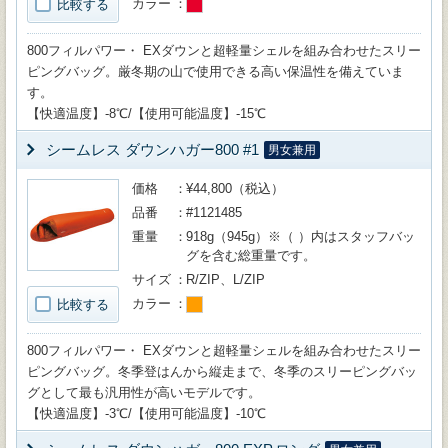
カラー
比較する
800フィルパワー・ EXダウンと超軽量シェルを組み合わせたスリー
ピングバッグ。厳冬期の山で使用できる高い保温性を備えていま
す。
【快適温度】-8℃/【使用可能温度】-15℃
シームレス ダウンハガー800 #1
男女兼用
価格
¥44,800（税込）
品番
#1121485
重量
918g（945g）※（ ）内はスタッフバッ
グを含む総重量です。
サイズ
R/ZIP、L/ZIP
カラー
比較する
800フィルパワー・ EXダウンと超軽量シェルを組み合わせたスリー
ピングバッグ。冬季登はんから縦走まで、冬季のスリーピングバッ
グとして最も汎用性が高いモデルです。
【快適温度】-3℃/【使用可能温度】-10℃