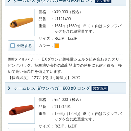
シームレス ダウンハガー800 EXP.ロング
男女兼用
価格
¥70,000（税込）
品番
#1121490
重量
1631g（1669g）※（ ）内はスタッフバ
ッグを含む総重量です。
サイズ
R/ZIP、L/ZIP
カラー
比較する
800フィルパワー・ EXダウンと超軽量シェルを組み合わせたスリー
ピングバッグ。極寒地や海外の高所登山での使用にも耐え得る、極
めて高い保温性を備えています。
【快適温度】-12℃/【使用可能温度】-20℃
シームレス ダウンハガー800 #0 ロング
男女兼用
価格
¥54,000（税込）
品番
#1121491
重量
1266g（1298g）※（ ）内はスタッフバ
ッグを含む総重量です。
サイズ
R/ZIP、L/ZIP