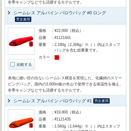
冬季キャンプなどでも活躍するモデルです。
シームレス アルパイン バロウバッグ #0 ロング
男女兼用
価格
¥22,000（税込）
品番
#1121441
重量
2,180g（2,268g）※（ ）内はスタッフ
バッグを含む総重量です。
カラー
比較する
表地に縫い目の出ないシームレス構造を実現した、化繊綿のスリー
ピングバッグ。国内の3,000m級の冬山で使用できる保温性を備え、
冬季キャンプなどでも活躍するモデルです。
シームレス アルパイン バロウバッグ #1
男女兼用
価格
¥19,800（税込）
品番
#1121435
重量
1,560g（1,644g）※（ ）内はスタッフ