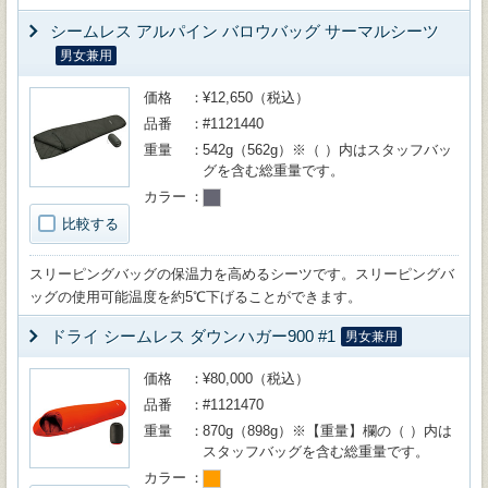
シームレス アルパイン バロウバッグ サーマルシーツ
男女兼用
価格
¥12,650（税込）
品番
#1121440
重量
542g（562g）※（ ）内はスタッフバッ
グを含む総重量です。
カラー
比較する
スリーピングバッグの保温力を高めるシーツです。スリーピングバ
ッグの使用可能温度を約5℃下げることができます。
ドライ シームレス ダウンハガー900 #1
男女兼用
価格
¥80,000（税込）
品番
#1121470
重量
870g（898g）※【重量】欄の（ ）内は
スタッフバッグを含む総重量です。
カラー