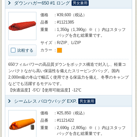
ダウンハガー650 #1 ロング
男女兼用
価格
¥39,600（税込）
品番
#1121385
重量
1,350g（1,390g）※（ ）内はスタッフ
バッグを含む総重量です。
サイズ
R/ZIP、L/ZIP
カラー
比較する
650フィルパワーの高品質ダウンをボックス構造で封入し、軽量コ
ンパクトながら高い保温性を備えたスリーピングバッグ。国内
2,000m級の冬山で幅広く使用できる保温力を備え、冬季のキャンプ
などでも活躍するモデルです。
【快適温度】-5℃/【使用可能温度】-12℃
シームレス バロウバッグ EXP.
男女兼用
価格
¥25,850（税込）
品番
#1121422
重量
2,690g（2,805g）※（ ）内はスタッフ
バッグを含む総重量です。