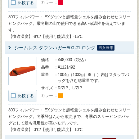
カラー
比較する
800フィルパワー・ EXダウンと超軽量シェルを組み合わせたスリー
ピングバッグ。厳冬期の山で使用できる高い保温性を備えていま
す。
【快適温度】-8℃/【使用可能温度】-15℃
シームレス ダウンハガー800 #1 ロング
男女兼用
価格
¥48,000（税込）
品番
#1121492
重量
1004g（1033g）※（ ）内はスタッフバ
ッグを含む総重量です。
サイズ
R/ZIP、L/ZIP
カラー
比較する
800フィルパワー・ EXダウンと超軽量シェルを組み合わせたスリー
ピングバッグ。冬季登はんから縦走まで、冬季のスリーピングバッ
グとして最も汎用性が高いモデルです。
【快適温度】-3℃/【使用可能温度】-10℃