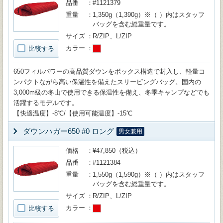
品番
#1121379
重量
1,350g（1,390g）※（ ）内はスタッフ
バッグを含む総重量です。
サイズ
R/ZIP、L/ZIP
カラー
比較する
650フィルパワーの高品質ダウンをボックス構造で封入し、軽量コ
ンパクトながら高い保温性を備えたスリーピングバッグ。国内の
3,000m級の冬山で使用できる保温性を備え、冬季キャンプなどでも
活躍するモデルです。
【快適温度】-8℃/【使用可能温度】-15℃
ダウンハガー650 #0 ロング
男女兼用
価格
¥47,850（税込）
品番
#1121384
重量
1,550g（1,590g）※（ ）内はスタッフ
バッグを含む総重量です。
サイズ
R/ZIP、L/ZIP
カラー
比較する