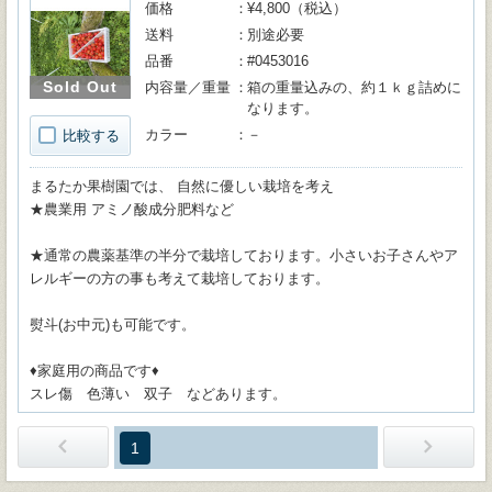
価格
¥4,800（税込）
送料
別途必要
品番
#0453016
Sold Out
内容量／重量
箱の重量込みの、約１ｋｇ詰めに
なります。
カラー
－
比較する
まるたか果樹園では、 自然に優しい栽培を考え
★農業用 アミノ酸成分肥料など
★通常の農薬基準の半分で栽培しております。小さいお子さんやア
レルギーの方の事も考えて栽培しております。
熨斗(お中元)も可能です。
♦︎家庭用の商品です♦︎
スレ傷 色薄い 双子 などあります。
1