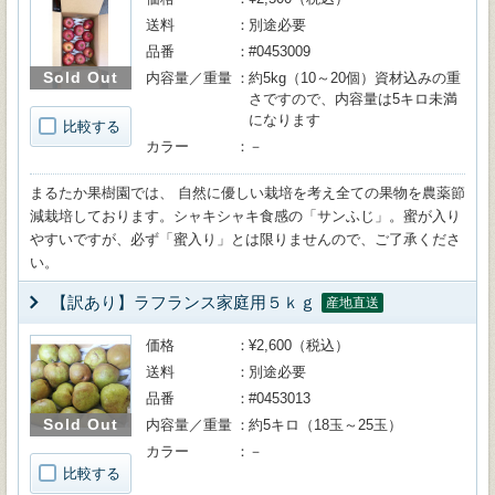
送料
別途必要
品番
#0453009
Sold Out
内容量／重量
約5kg（10～20個）資材込みの重
さですので、内容量は5キロ未満
になります
比較する
カラー
－
まるたか果樹園では、 自然に優しい栽培を考え全ての果物を農薬節
減栽培しております。シャキシャキ食感の「サンふじ」。蜜が入り
やすいですが、必ず「蜜入り」とは限りませんので、ご了承くださ
い。
【訳あり】ラフランス家庭用５ｋｇ
産地直送
価格
¥2,600（税込）
送料
別途必要
品番
#0453013
Sold Out
内容量／重量
約5キロ（18玉～25玉）
カラー
－
比較する