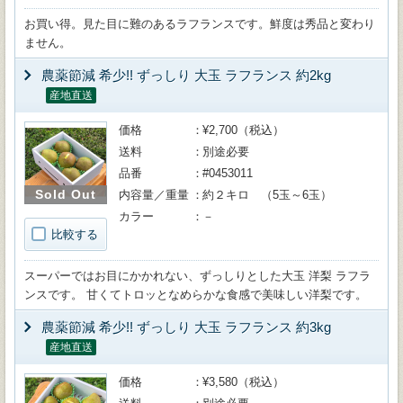
お買い得。見た目に難のあるラフランスです。鮮度は秀品と変わり
ません。
農薬節減 希少!! ずっしり 大玉 ラフランス 約2kg
産地直送
価格
¥2,700（税込）
送料
別途必要
品番
#0453011
Sold Out
内容量／重量
約２キロ （5玉～6玉）
カラー
－
比較する
スーパーではお目にかかれない、ずっしりとした大玉 洋梨 ラフラ
ンスです。 甘くてトロッとなめらかな食感で美味しい洋梨です。
農薬節減 希少!! ずっしり 大玉 ラフランス 約3kg
産地直送
価格
¥3,580（税込）