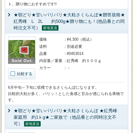
ト。贈り物におすすめです!!
★朝どり★甘いパリパリ★大粒さくらんぼ★贈答規格★
紅秀峰 L 2L 約500g★贈り物にも！(他品番との同
時注文不可）
産地直送
価格
¥4,300（税込）
送料
別途必要
品番
#0453014
Sold Out
内容量／重量
紅秀峰 約５００ｇ
カラー
－
比較する
6月中旬～下旬に収穫できるさくらんぼになります。
比較的大粒が多く、パリッ！とした食感と甘みが感じられる果物で
す。
★朝どり★甘いパリパリ★大粒さくらんぼ ★紅秀峰
家庭用 約1ｋg★ご家族で（他品番との同時注文不
可）
産地直送