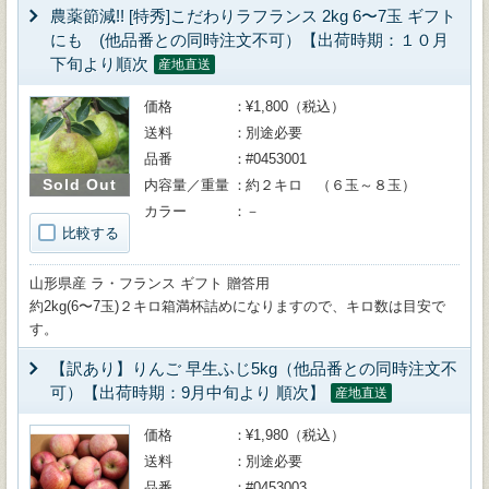
農薬節減!! [特秀]こだわりラフランス 2kg 6〜7玉 ギフト
にも (他品番との同時注文不可）【出荷時期：１０月
下旬より順次
産地直送
価格
¥1,800（税込）
送料
別途必要
品番
#0453001
Sold Out
内容量／重量
約２キロ （６玉～８玉）
カラー
－
比較する
山形県産 ラ・フランス ギフト 贈答用
約2kg(6〜7玉)２キロ箱満杯詰めになりますので、キロ数は目安で
す。
【訳あり】りんご 早生ふじ5kg（他品番との同時注文不
可）【出荷時期：9月中旬より 順次】
産地直送
価格
¥1,980（税込）
送料
別途必要
品番
#0453003