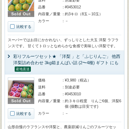
送料
別途必要
品番
#0453012
Sold Out
内容量／重量
約3キロ（8玉～10玉）
カラー
－
比較する
スーパーではお目にかかれない、ずっしりとした大玉 洋梨 ラフラ
ンスです。 甘くてトロッとなめらかな食感で美味しい洋梨です。
彩りフルーツセット★ 「洋梨 」と「ふじりんご」 他西
洋梨詰め合わせ 3kg箱まんぱい詰 (2〜4種) ギフト にも
産地直送
価格
¥3,980（税込）
送料
別途必要
品番
#0453010
Sold Out
内容量／重量
約３キロ程度 りんご6個、洋梨6
個 (個数は目安です)
カラー
－
比較する
山形自慢のラフランスや洋梨と、農薬節減りんごのフルーツセッ