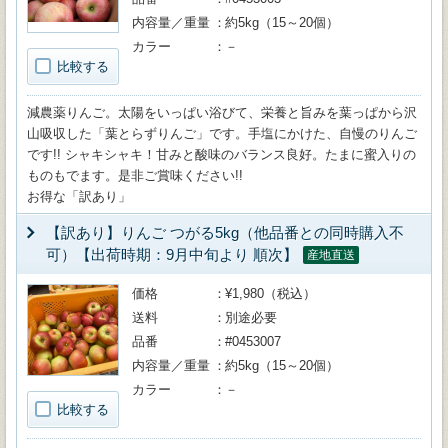
内容量／重量
約5kg（15～20個）
カラー
－
比較する
減農薬りんご。太陽をいっぱい浴びて、栄養と旨みを葉っぱから沢
山吸収した「葉とらずりんご」です。手塩にかけた、自慢のりんご
です!! シャキシャキ！甘みと酸味のバランス良好。たまに蜜入りの
ものもでます。是非ご賞味ください!!
お得な「訳あり」
【訳あり】りんご つがる5kg（他品番との同時購入不
可）【出荷時期：9月中旬より 順次】
産地直送
価格
¥1,980（税込）
送料
別途必要
品番
#0453007
内容量／重量
約5kg（15～20個）
カラー
－
比較する