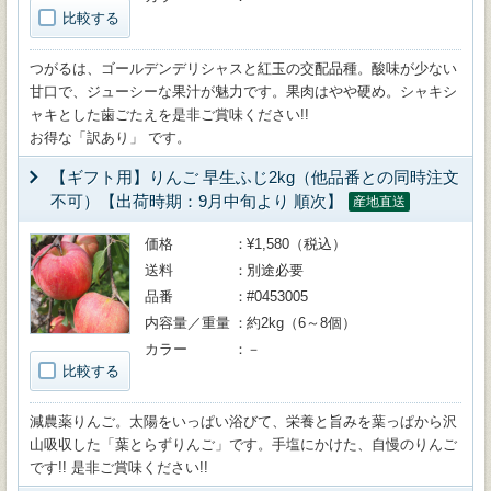
比較する
つがるは、ゴールデンデリシャスと紅玉の交配品種。酸味が少ない
甘口で、ジューシーな果汁が魅力です。果肉はやや硬め。シャキシ
ャキとした歯ごたえを是非ご賞味ください!!
お得な「訳あり」 です。
【ギフト用】りんご 早生ふじ2kg（他品番との同時注文
不可）【出荷時期：9月中旬より 順次】
産地直送
価格
¥1,580（税込）
送料
別途必要
品番
#0453005
内容量／重量
約2kg（6～8個）
カラー
－
比較する
減農薬りんご。太陽をいっぱい浴びて、栄養と旨みを葉っぱから沢
山吸収した「葉とらずりんご」です。手塩にかけた、自慢のりんご
です!! 是非ご賞味ください!!