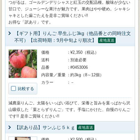
つがるは、ゴールデンデリシャスと紅玉の交配品種。酸味が少ない
甘口で、ジューシーな果汁が魅力です。果肉はやや硬め。シャキシ
ャキとした歯ごたえを是非ご賞味ください!!
お得な「訳あり」です。
【ギフト用】りんご 早生ふじ3kg（他品番との同時注文
不可）【出荷時期：9月中旬より順次】
産地直送
価格
¥2,350（税込）
送料
別途必要
品番
#0453006
内容量／重量
約3kg（8～12個）
カラー
－
比較する
減農薬りんご。太陽をいっぱい浴びて、栄養と旨みを葉っぱから沢
山吸収した「葉とらずりんご」です。手塩にかけた、自慢のりんご
です!! 是非ご賞味ください!!
【訳あり品】サンふじ５ｋｇ
産地直送
価格
¥2,500（税込）