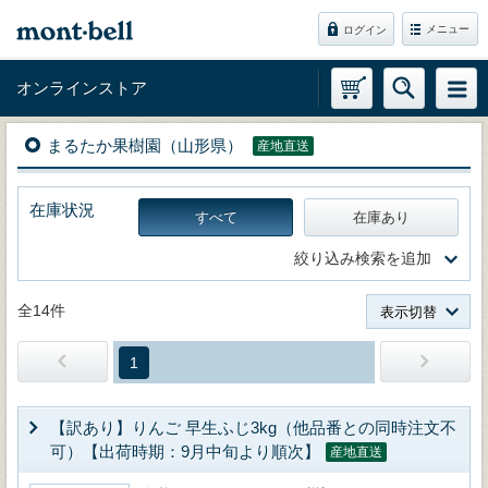
メニュー
ログイン
オンラインストア
まるたか果樹園（山形県）
産地直送
在庫状況
すべて
在庫あり
絞り込み検索を追加
全14件
表示切替
1
【訳あり】りんご 早生ふじ3kg（他品番との同時注文不
可）【出荷時期：9月中旬より順次】
産地直送