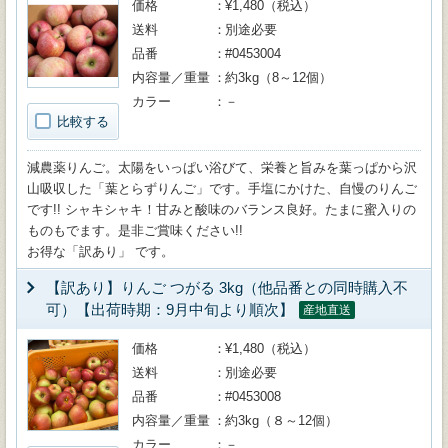
価格
¥1,480（税込）
送料
別途必要
品番
#0453004
内容量／重量
約3kg（8～12個）
カラー
－
比較する
減農薬りんご。太陽をいっぱい浴びて、栄養と旨みを葉っぱから沢
山吸収した「葉とらずりんご」です。手塩にかけた、自慢のりんご
です!! シャキシャキ！甘みと酸味のバランス良好。たまに蜜入りの
ものもでます。是非ご賞味ください!!
お得な「訳あり」 です。
【訳あり】りんご つがる 3kg（他品番との同時購入不
可）【出荷時期：9月中旬より順次】
産地直送
価格
¥1,480（税込）
送料
別途必要
品番
#0453008
内容量／重量
約3kg（８～12個）
カラー
－