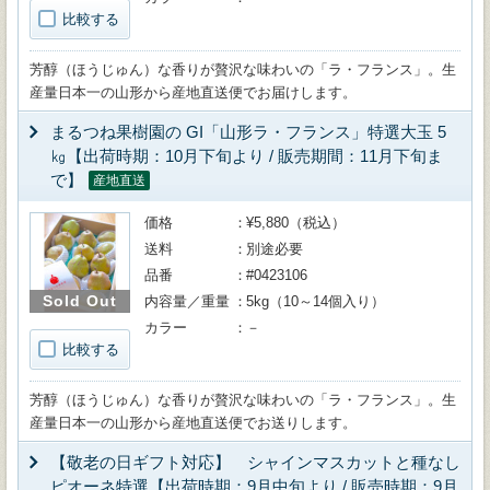
比較する
芳醇（ほうじゅん）な香りが贅沢な味わいの「ラ・フランス」。生
産量日本一の山形から産地直送便でお届けします。
まるつね果樹園の GI「山形ラ・フランス」特選大玉 5
㎏【出荷時期：10月下旬より / 販売期間：11月下旬ま
で】
産地直送
価格
¥5,880（税込）
送料
別途必要
品番
#0423106
Sold Out
内容量／重量
5kg（10～14個入り）
カラー
－
比較する
芳醇（ほうじゅん）な香りが贅沢な味わいの「ラ・フランス」。生
産量日本一の山形から産地直送便でお送りします。
【敬老の日ギフト対応】 シャインマスカットと種なし
ピオーネ特選【出荷時期：9月中旬より / 販売時期：9月