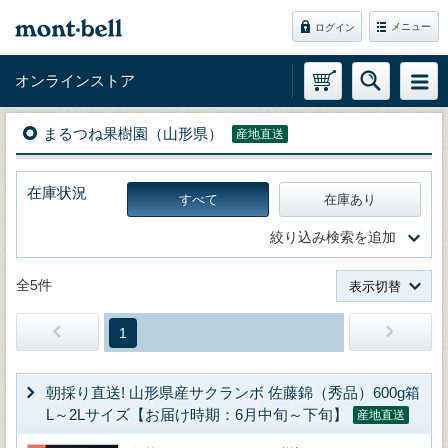
メニュー
ログイン
オンラインストア
まるつね果樹園（山形県）
産地直送
在庫状況
すべて
在庫あり
絞り込み検索を追加
全5件
表示切替
1
朝採り直送! 山形県産サクランボ 佐藤錦（秀品）600g箱
L～2Lサイズ【お届け時期：6月中旬～下旬】
産地直送