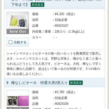
下旬まで】
産地直送
価格
¥4,320（税込）
送料
別途必要
品番
#0423107
Sold Out
内容量／重量
2房入り（1.3kg以上)
カラー
－
比較する
シャインマスカットピオーネの食べ比べセットを数量限定で販売し
ます。シャインマスカットは、芳醇な甘味と、種がなく皮ごと食べ
られるぶどうとして大人気です。ピオーネは、大粒、種なしで甘く
食味に優れた品種で、皮はむいて食べるのが特徴です。2つの味の
違いをお楽しみください。
種なしピオーネ 特選大房2房入り
産地直送
価格
¥3,780（税込）
送料
別途必要
品番
#0423109