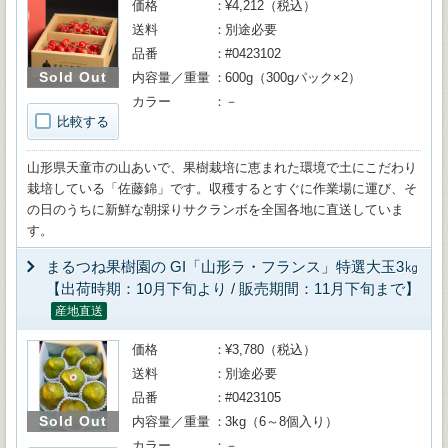
価格
¥4,212（税込）
送料
別途必要
品番
#0423102
Sold Out
内容量／重量
600g（300gパック×2）
カラー
－
比較する
山形県天童市の山あいで、果樹栽培に恵まれた環境で土にこだわり
栽培している「佐藤錦」です。収穫するとすぐに作業場に運び、そ
の日のうちに新鮮な朝採りサクランボを全国各地に直送していま
す。
まるつね果樹園の GI「山形ラ・フランス」特選大玉3㎏
【出荷時期：10月下旬より / 販売期間：11月下旬まで】
産地直送
価格
¥3,780（税込）
送料
別途必要
品番
#0423105
Sold Out
内容量／重量
3kg（6～8個入り）
カラー
－