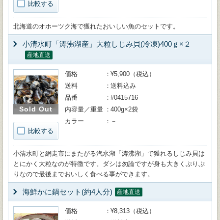
比較する
北海道のオホーツク海で獲れたおいしい魚のセットです。
小清水町「涛沸湖産」大粒しじみ貝(冷凍)400ｇ×２
産地直送
価格
¥5,900（税込）
送料
送料込み
品番
#0415716
Sold Out
内容量／重量
400g×2袋
カラー
－
比較する
小清水町と網走市にまたがる汽水湖「涛沸湖」で獲れるしじみ貝は
とにかく大粒なのが特徴です。ダシは勿論ですが身も大きくぷりぷ
りなので最後までおいしく食べる事ができます。
海鮮かに鍋セット(約4人分)
産地直送
価格
¥8,313（税込）