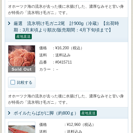
オホーツク海の流氷が去った後に水揚げした、濃厚なみそと甘い身
が特長の「流氷明け毛ガニ」です。
厳選 流氷明け毛ガニ2尾 計900g（冷蔵）【出荷時
期：3月末頃より順次/販売期間：4月下旬頃まで】
産地直送
価格
¥16,200（税込）
送料
送料込み
品番
#0415711
Sold Out
カラー
－
比較する
オホーツク海の流氷が去った後に水揚げした、濃厚なみそと甘い身
が特長の「流氷明け毛ガニ」です。
ボイルたらばがに脚（約800ｇ）
産地直送
価格
¥12,960（税込）
送料
送料込み