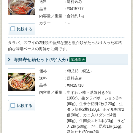
送料
送料込み
品番
#0415717
内容量／重量
合計約1㎏
カラー
－
比較する
タラバ、ズワイの2種類の新鮮な蟹と魚介類がたっぷり入った本格
的な味噌ベースの海鮮かに鍋です。
海鮮寄せ鍋セット(約4人分)
産地直送
価格
¥8,313（税込）
送料
送料込み
品番
#0415718
内容量／重量
生ずわい棒・爪殻付き4個
(100g)、生タラバポーション2本
(60g)、生サケ切身2枚(120g)、生
比較する
タラ切身2枚(120g)、ボイル帆立2
個(90g)、カニ入りダンゴ4個
(60g)、生南蛮エビ4本(70g)、うど
ん2個(500g)、だし昆布1個(15g)、
醤油たれ(50g)×2袋