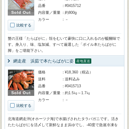
品番
#0415712
Sold Out
内容量／重量
約800g
カラー
－
比較する
蟹の王様「たらばがに」殻をむいて豪快に口に入れるのが醍醐味で
す。身入り、味、塩加減、すべて厳選した「ボイル本たらばがに
脚」をご堪能下さい。
網走産 浜茹で本たらばがに姿
産地直送
価格
¥18,360（税込）
送料
送料込み
品番
#0415713
Sold Out
内容量／重量
約1.5㎏～1.7㎏
カラー
－
比較する
北海道網走沖(オホーツク海)で水揚げされたタラバガニです。活き
たたらばがにを活〆して新鮮なまま浜ゆでし、-40度で急速冷凍を