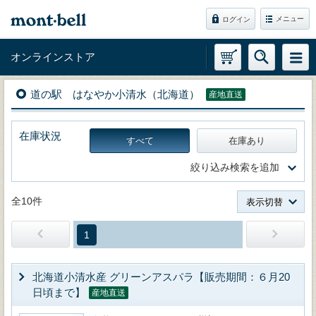
メニュー
ログイン
オンラインストア
道の駅 はなやか小清水（北海道）
産地直送
在庫状況
すべて
在庫あり
絞り込み検索を追加
全10件
表示切替
1
北海道小清水産 グリーンアスパラ【販売期間：６月20
日頃まで】
産地直送