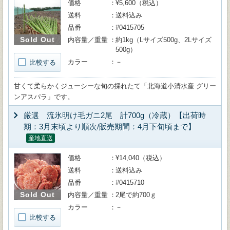
価格
¥5,600（税込）
送料
送料込み
品番
#0415705
Sold Out
内容量／重量
約1kg（Lサイズ500g、2Lサイズ
500g）
カラー
－
比較する
甘くて柔らかくジューシーな旬の採れたて「北海道小清水産 グリー
ンアスパラ」です。
厳選 流氷明け毛ガニ2尾 計700g（冷蔵）【出荷時
期：3月末頃より順次/販売期間：4月下旬頃まで】
産地直送
価格
¥14,040（税込）
送料
送料込み
品番
#0415710
Sold Out
内容量／重量
2尾で約700ｇ
カラー
－
比較する