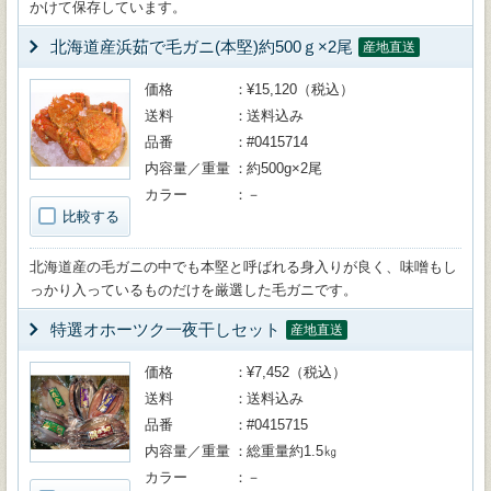
かけて保存しています。
北海道産浜茹で毛ガニ(本堅)約500ｇ×2尾
産地直送
価格
¥15,120（税込）
送料
送料込み
品番
#0415714
内容量／重量
約500g×2尾
カラー
－
比較する
北海道産の毛ガニの中でも本堅と呼ばれる身入りが良く、味噌もし
っかり入っているものだけを厳選した毛ガニです。
特選オホーツク一夜干しセット
産地直送
価格
¥7,452（税込）
送料
送料込み
品番
#0415715
内容量／重量
総重量約1.5㎏
カラー
－