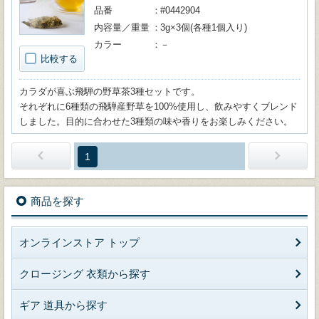
品番
#0442904
内容量／重量
3g×3個(各種1個入り)
カラー
－
比較する
カラダが喜ぶ飛騨の野草茶3種セットです。
それぞれに6種類の飛騨産野草を100%使用し、飲みやすくブレンド
しました。目的に合わせた3種類の味や香りをお楽しみください。
1
商品を探す
オンラインストア トップ
クロージング 衣類から探す
ギア 道具から探す