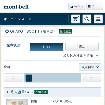
メニュー
ログイン
オンラインストア
OHAKO BOOTH（岐阜県）
産地直送
在庫状況
すべて
在庫あり
絞り込み検索を追加
全4件
表示切替
1
彩り役草SALT
産地直送
価格
¥1,200（税込）