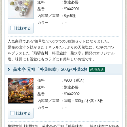
送料
別途必要
品番
#0442901
内容量／重量
8g×5種
カラー
－
比較する
人気商品である“役草塩”が8gづつの5種類セットになりました。
昆布の出汁を効かせたミネラルたっぷりの天然塩に、役草のパワー
をプラスした「飛騨古川 料理旅館 蕪水亭」開発のオリジナル
塩。味覚にも視覚にもカラダにも美味しいお塩です。
蕪水亭 元祖「朴葉味噌」300g+朴葉3枚
産地直送
価格
¥900（税込）
送料
別途必要
品番
#0442902
内容量／重量
味噌：300g／朴葉：3枚
カラー
－
比較する
飛騨古川 料理旅館 蕪水亭の元祖「朴葉味噌」。焼き味噌にお好み