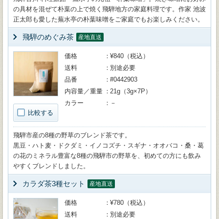
の具材を混ぜて朴葉の上で焼く飛騨地方の家庭料理です。作家 池波
正太郎も愛した蕪水亭の朴葉味噌をご家庭でもお楽しみください。
飛騨のめぐみ茶
産地直送
価格
¥840（税込）
送料
別途必要
品番
#0442903
内容量／重量
21g（3g×7P）
カラー
－
比較する
飛騨市産の8種の野草のブレンド茶です。
黒豆・ハト麦・ドクダミ・イノコズチ・スギナ・オオバコ・桑・葛
の花のミネラル豊富な8種の飛騨市の野草を、初めての方にも飲み
やすくブレンドしました。
カラダ茶3種セット
産地直送
価格
¥780（税込）
送料
別途必要