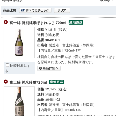
4件中4件表示
商品比較
富士錦 特別純米ほまれふじ 720ml
¥1,815（税込）
価格
別途必要
送料
#0481401
品番
製造者 富士錦酒造（静岡県）
出店者
【内容量／重量】720ml×1本
社員自ら自社の田んぼで育てた酒米「誉富士（ほま
を原料米に使った、特別純米酒です。
比較対象にす
る
富士錦 純米吟醸720ml
¥2,145（税込）
価格
別途必要
送料
#0481402
品番
製造者 富士錦酒造（静岡県）
出店者
【内容量／重量】720ml×1本