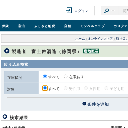
ログイン
保険
宿泊
ふるさと納税
店舗
モンベル
クラブ
カスタマ
ホーム
>
オンラインストア
>
取り扱
製造者 富士錦酒造（静岡県）
絞り込み検索
すべて
在庫あり
在庫状況
すべて
男性用
女性用
子ども用
対象
条件を追加
検索結果
表示順
：