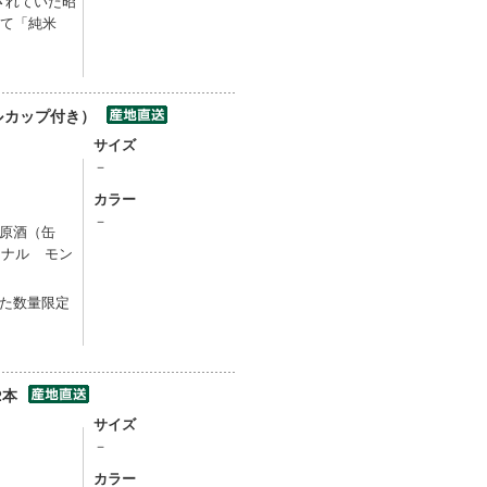
されていた昭
得て「純米
ルカップ付き）
サイズ
－
カラー
－
米原酒（缶
ジナル モン
た数量限定
2本
サイズ
－
カラー