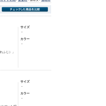
商品にのみフォーカスする
サイズ
－
カラー
－
れふじ）」
サイズ
－
カラー
－