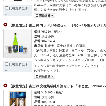
100%米を原料とした酒の製造が贅沢品として禁止
和44年に、全国に先駆けていち早く特別な許可を
比較対象にす
酒」を復活させた歴史を持つお酒です。
る
【数量限定】富士錦 青ラベル特選セット（モンベル製オリジナ
¥5,350（税込）
価格
別途必要
送料
#0481404
品番
製造者 富士錦酒造（静岡県）
出店者
【内容量／重量】純米酒 青ラベル 720mL、純
入）180mL、造り酒屋の塩麹 200g、富士錦オリ
ベル製スタッキングステンレスカップ300mL 1個
比較対象にす
モンベル製の富士錦オリジナルカップをセットにし
る
の特別セットです。
【数量限定】富士錦 究極熟成純米酒セット 「海と空」 720mL×
¥15,400（税込）
価格
別途必要
送料
#0481403
品番