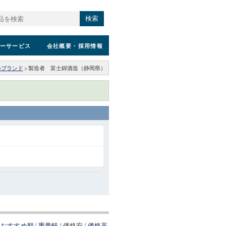
検索
ーサービス
会社概要
・採用情報
いブランド
>
製造者 富士錦酒造（静岡県）
おすすめ順
/
重量軽
/
価格安
/
価格高