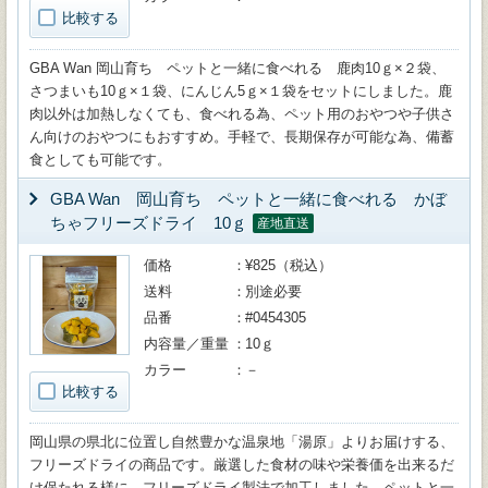
比較する
GBA Wan 岡山育ち ペットと一緒に食べれる 鹿肉10ｇ×２袋、
さつまいも10ｇ×１袋、にんじん5ｇ×１袋をセットにしました。鹿
肉以外は加熱しなくても、食べれる為、ペット用のおやつや子供さ
ん向けのおやつにもおすすめ。手軽で、長期保存が可能な為、備蓄
食としても可能です。
GBA Wan 岡山育ち ペットと一緒に食べれる かぼ
ちゃフリーズドライ 10ｇ
産地直送
価格
¥825（税込）
送料
別途必要
品番
#0454305
内容量／重量
10ｇ
カラー
－
比較する
岡山県の県北に位置し自然豊かな温泉地「湯原」よりお届けする、
フリーズドライの商品です。厳選した食材の味や栄養価を出来るだ
け保たれる様に、フリーズドライ製法で加工しました。ペットと一