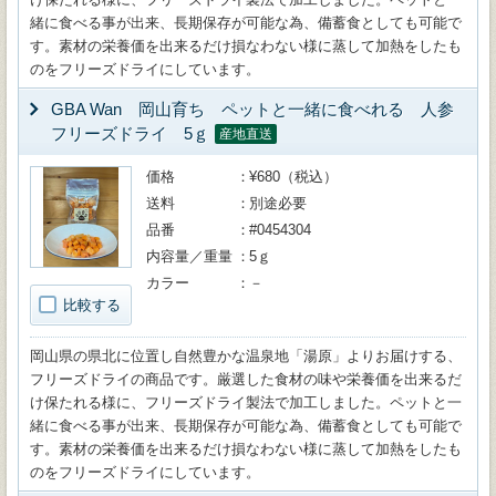
緒に食べる事が出来、長期保存が可能な為、備蓄食としても可能で
す。素材の栄養価を出来るだけ損なわない様に蒸して加熱をしたも
のをフリーズドライにしています。
GBA Wan 岡山育ち ペットと一緒に食べれる 人参
フリーズドライ 5ｇ
産地直送
価格
¥680（税込）
送料
別途必要
品番
#0454304
内容量／重量
5ｇ
カラー
－
比較する
岡山県の県北に位置し自然豊かな温泉地「湯原」よりお届けする、
フリーズドライの商品です。厳選した食材の味や栄養価を出来るだ
け保たれる様に、フリーズドライ製法で加工しました。ペットと一
緒に食べる事が出来、長期保存が可能な為、備蓄食としても可能で
す。素材の栄養価を出来るだけ損なわない様に蒸して加熱をしたも
のをフリーズドライにしています。