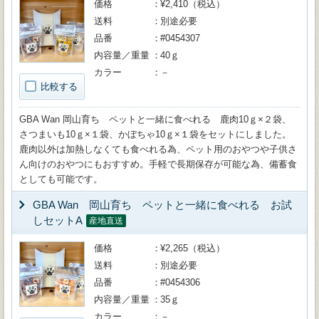
価格
¥2,410（税込）
送料
別途必要
品番
#0454307
内容量／重量
40ｇ
カラー
－
比較する
GBA Wan 岡山育ち ペットと一緒に食べれる 鹿肉10ｇ×２袋、
さつまいも10ｇ×１袋、かぼちゃ10ｇ×１袋をセットにしました。
鹿肉以外は加熱しなくても食べれる為、ペット用のおやつや子供さ
ん向けのおやつにもおすすめ。手軽で長期保存が可能な為、備蓄食
としても可能です。
GBA Wan 岡山育ち ペットと一緒に食べれる お試
しセットA
産地直送
価格
¥2,265（税込）
送料
別途必要
品番
#0454306
内容量／重量
35ｇ
カラー
－