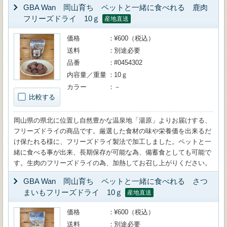
GBA Wan 岡山育ち ペットと一緒に食べれる 鹿肉
フリーズドライ 10ｇ
産地直送
価格
¥600（税込）
送料
別途必要
品番
#0454302
内容量／重量
10ｇ
カラー
－
比較する
岡山県の県北に位置し自然豊かな温泉地「湯原」よりお届けする、
フリーズドライの商品です。厳選した食材の味や栄養価を出来るだ
け保たれる様に、フリーズドライ製法で加工しました。ペットと一
緒に食べる事が出来、長期保存が可能な為、備蓄食としても可能で
す。生肉のフリーズドライの為、加熱してお召し上がりください。
GBA Wan 岡山育ち ペットと一緒に食べれる さつ
まいもフリーズドライ 10ｇ
産地直送
価格
¥600（税込）
送料
別途必要