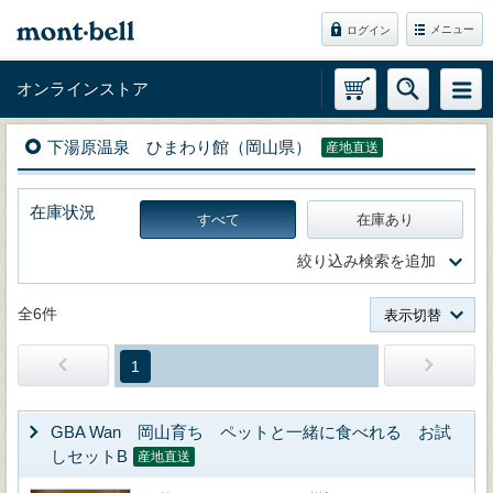
メニュー
ログイン
オンラインストア
下湯原温泉 ひまわり館（岡山県）
産地直送
在庫状況
すべて
在庫あり
絞り込み検索を追加
全6件
表示切替
1
GBA Wan 岡山育ち ペットと一緒に食べれる お試
しセットB
産地直送