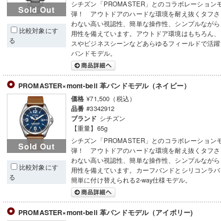
シチズン「PROMASTER」とのコラボレーション
Sold Out
弾！ アウトドアのハードな環境を耐え抜くタフさ
わない高い視認性、簡単な操作性、シンプルながら
比較対象にす
用性を備えています。アウトドア環境はもちろん、
る
スやビジネスシーンなどあらゆるフィールドで活躍
バンドモデル。
PROMASTER×mont-bell 革バンドモデル（ネイビー）
¥71,500（税込）
価格
#3342912
品番
シチズン
ブランド
【重量】65g
シチズン「PROMASTER」とのコラボレーション
Sold Out
弾！ アウトドアのハードな環境を耐え抜くタフさ
わない高い視認性、簡単な操作性、シンプルながら
比較対象にす
用性を備えています。カーフバンドとシリコンラバ
る
簡単に付け替えられる2-way仕様モデル。
PROMASTER×mont-bell 革バンドモデル（アイボリー)