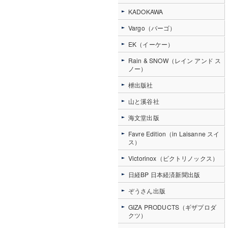
KADOKAWA
Vargo（バーゴ）
EK（イーケー）
Rain & SNOW（レイン アンド ス
ノー）
枻出版社
山と溪谷社
海文堂出版
Favre Edition（in Laisanne スイ
ス）
Victorinox（ビクトリノックス）
日経BP 日本経済新聞出版
ぞうさん出版
GIZA PRODUCTS（ギザプロダ
クツ）