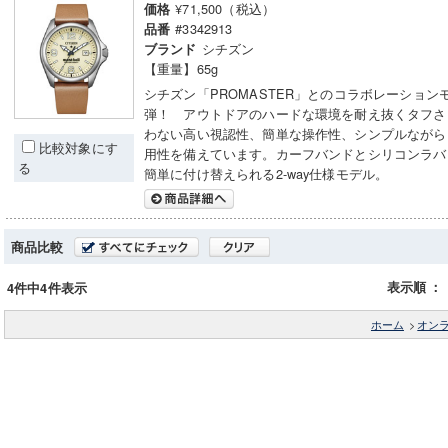
¥71,500（税込）
価格
#3342913
品番
シチズン
ブランド
【重量】65g
シチズン「PROMASTER」とのコラボレーション
弾！ アウトドアのハードな環境を耐え抜くタフさ
わない高い視認性、簡単な操作性、シンプルながら
比較対象にす
用性を備えています。カーフバンドとシリコンラバ
る
簡単に付け替えられる2-way仕様モデル。
商品比較
表示順
：
4件中4件表示
ホーム
>
オン