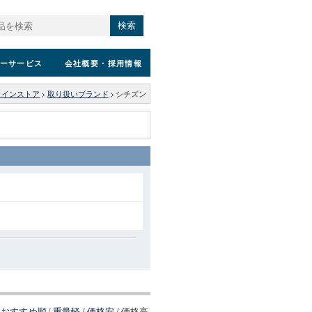
検索
ーサービス
会社概要
・採用情報
ラインストア
>
取り扱いブランド
>
シチズン
おすすめ順
/
重量軽
/
価格安
/
価格高