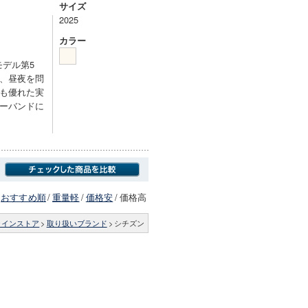
サイズ
2025
カラー
モデル第5
、昼夜を問
も優れた実
ーバンドに
おすすめ順
/
重量軽
/
価格安
/
価格高
ラインストア
>
取り扱いブランド
>
シチズン