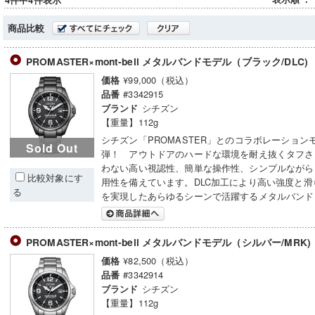
4件中4件表示
商品比較
PROMASTER×mont-bell メタルバンドモデル（ブラック/DLC)
¥99,000（税込）
価格
#3342915
品番
シチズン
ブランド
【重量】112g
シチズン「PROMASTER」とのコラボレーション
Sold Out
弾！ アウトドアのハードな環境を耐え抜くタフさ
わない高い視認性、簡単な操作性、シンプルながら
比較対象にす
用性を備えています。DLC加工により高い強度と滑
る
を実現したあらゆるシーンで活躍するメタルバンド
PROMASTER×mont-bell メタルバンドモデル（シルバー/MRK)
¥82,500（税込）
価格
#3342914
品番
シチズン
ブランド
【重量】112g