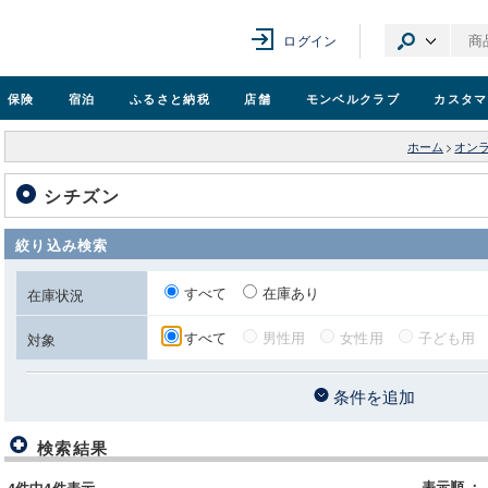
ログイン
保険
宿泊
ふるさと納税
店舗
モンベル
クラブ
カスタマ
ホーム
>
オン
シチズン
絞り込み検索
すべて
在庫あり
在庫状況
すべて
男性用
女性用
子ども用
対象
条件を追加
検索結果
表示順
：