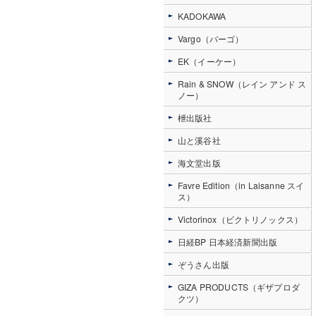
KADOKAWA
Vargo（バーゴ）
EK（イーケー）
Rain & SNOW（レイン アンド ス
ノー）
枻出版社
山と溪谷社
海文堂出版
Favre Edition（in Laisanne スイ
ス）
Victorinox（ビクトリノックス）
日経BP 日本経済新聞出版
ぞうさん出版
GIZA PRODUCTS（ギザプロダ
クツ）