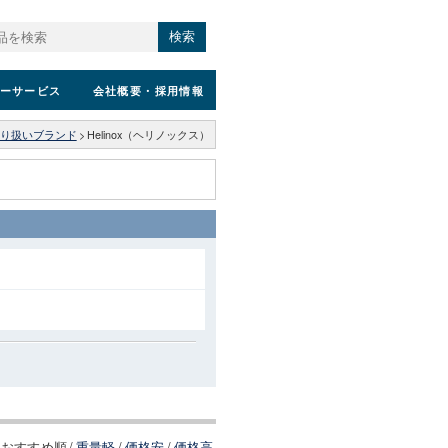
検索
ーサービス
会社概要
・採用情報
り扱いブランド
>
Helinox（ヘリノックス）
おすすめ順
/
重量軽
/
価格安
/
価格高