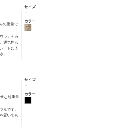
サイズ
－
カラー
込みの重量で
ワン」のカ
、通気性も
シートによ
き。
サイズ
－
カラー
を含む総重量
ブルです。
を置いても