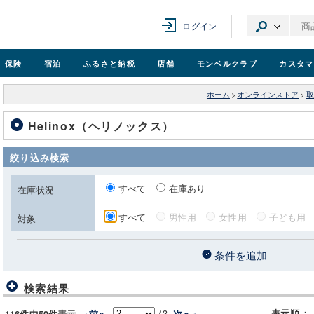
ログイン
保険
宿泊
ふるさと納税
店舗
モンベル
クラブ
カスタマ
ホーム
>
オンラインストア
>
取
Helinox（ヘリノックス）
絞り込み検索
すべて
在庫あり
在庫状況
すべて
男性用
女性用
子ども用
対象
条件を追加
検索結果
/
3
表示順
：
«前へ
次へ»