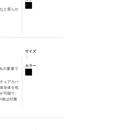
など柔らか
サイズ
－
カラー
込みの重量で
チェアカバ
体全体を包
が可能で、
本体は付属