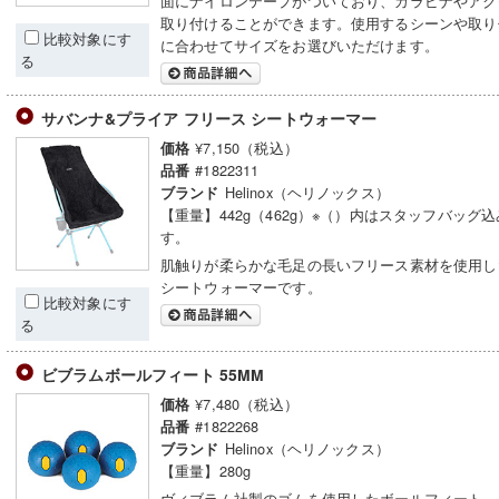
面にナイロンテープがついており、カラビナやアク
取り付けることができます。使用するシーンや取り
比較対象にす
に合わせてサイズをお選びいただけます。
る
サバンナ&プライア フリース シートウォーマー
¥7,150（税込）
価格
#1822311
品番
Helinox（ヘリノックス）
ブランド
【重量】442g（462g）※（）内はスタッフバッグ
す。
肌触りが柔らかな毛足の長いフリース素材を使用し
シートウォーマーです。
比較対象にす
る
ビブラムボールフィート 55MM
¥7,480（税込）
価格
#1822268
品番
Helinox（ヘリノックス）
ブランド
【重量】280g
ヴィブラム社製のゴムを使用したボールフィート。