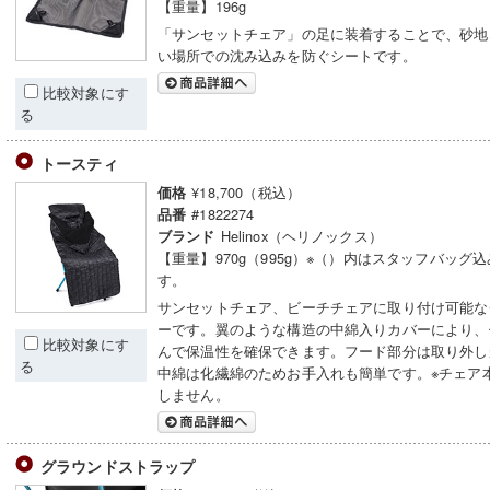
【重量】196g
「サンセットチェア」の足に装着することで、砂地
い場所での沈み込みを防ぐシートです。
比較対象にす
る
トースティ
¥18,700（税込）
価格
#1822274
品番
Helinox（ヘリノックス）
ブランド
【重量】970g（995g）※（）内はスタッフバッグ
す。
サンセットチェア、ビーチチェアに取り付け可能な
ーです。翼のような構造の中綿入りカバーにより、
比較対象にす
んで保温性を確保できます。フード部分は取り外し
る
中綿は化繊綿のためお手入れも簡単です。※チェア
しません。
グラウンドストラップ