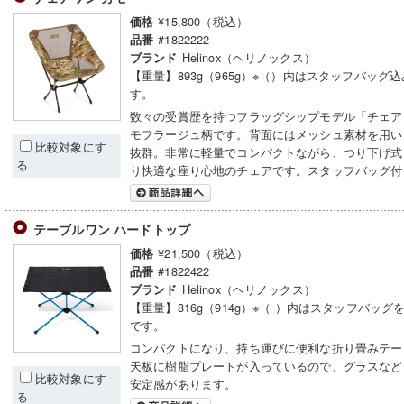
¥15,800（税込）
価格
#1822222
品番
Helinox（ヘリノックス）
ブランド
【重量】893g（965g）※（）内はスタッフバッグ
す。
数々の受賞歴を持つフラッグシップモデル「チェア
モフラージュ柄です。背面にはメッシュ素材を用い
比較対象にす
抜群。非常に軽量でコンパクトながら、つり下げ式
る
り快適な座り心地のチェアです。スタッフバッグ付
テーブルワン ハードトップ
¥21,500（税込）
価格
#1822422
品番
Helinox（ヘリノックス）
ブランド
【重量】816g（914g）※（ ）内はスタッフバッグ
です。
コンパクトになり、持ち運びに便利な折り畳みテー
天板に樹脂プレートが入っているので、グラスなど
比較対象にす
安定感があります。
る