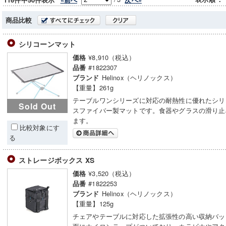
116件中50件表示
商品比較
シリコーンマット
¥8,910（税込）
価格
#1822307
品番
Helinox（ヘリノックス）
ブランド
【重量】261g
テーブルワンシリーズに対応の耐熱性に優れたシリ
Sold Out
スファイバー製マットです。食器やグラスの滑り止
ます。
比較対象にす
る
ストレージボックス XS
¥3,520（税込）
価格
#1822253
品番
Helinox（ヘリノックス）
ブランド
【重量】125g
チェアやテーブルに対応した拡張性の高い収納バッ