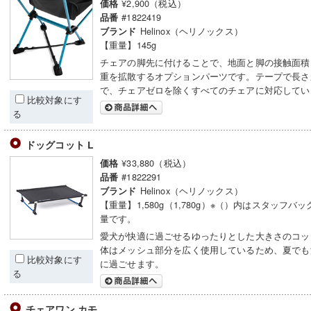
¥2,900（税込）
価格
#1822419
品番
Helinox（ヘリノックス）
ブランド
【重量】145g
チェアの脚先に付けることで、地面と脚の接触面積
重を拡散するオプションパーツです。テープで長さ
で、チェアゼロを除くすべてのチェアに対応してい
比較対象にす
る
ドッグコット L
¥33,880（税込）
価格
#1822291
品番
Helinox（ヘリノックス）
ブランド
【重量】1,580g（1,780g）※（）内はスタッフバ
量です。
愛犬が快適に過ごせるゆったりとした大きさのコッ
体はメッシュ部分を広く使用しているため、夏でも
比較対象にす
に過ごせます。
る
チェアワン カモ