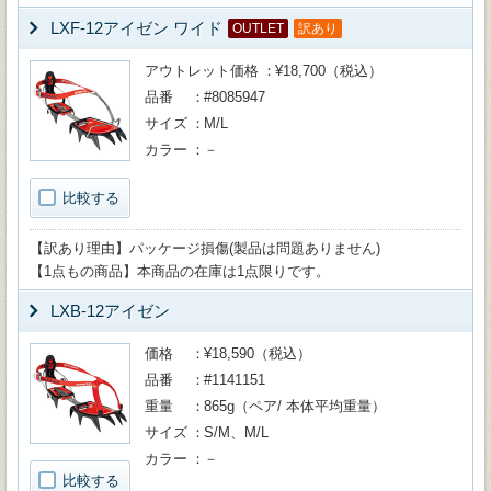
LXF-12アイゼン ワイド
OUTLET
訳あり
アウトレット価格
¥18,700（税込）
品番
#8085947
サイズ
M/L
カラー
－
比較する
【訳あり理由】パッケージ損傷(製品は問題ありません)
【1点もの商品】本商品の在庫は1点限りです。
LXB-12アイゼン
価格
¥18,590（税込）
品番
#1141151
重量
865g（ペア/ 本体平均重量）
サイズ
S/M、M/L
カラー
－
比較する