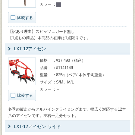
カラー
比較する
【訳あり理由】スピッツェガード無し
【1点もの商品】本商品の在庫は1点限りです。
LXT-12アイゼン
価格
¥17,490（税込）
品番
#1141149
重量
825g（ペア/ 本体平均重量）
サイズ
S/M、M/L
カラー
－
比較する
冬季の縦走からアルパインクライミングまで、幅広く対応する12本
爪のアイゼンです。左右一足分セット。
LXT-12アイゼン ワイド