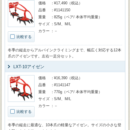
価格
¥17,490（税込）
品番
#1141150
重量
825g（ペア/ 本体平均重量）
サイズ
S/M、M/L
カラー
－
比較する
冬季の縦走からアルパインクライミングまで、幅広く対応する12本
爪のアイゼンです。左右一足分セット。
LXT-10アイゼン
価格
¥16,390（税込）
品番
#1141147
重量
770g（ペア/ 本体平均重量）
サイズ
S/M、M/L
カラー
－
比較する
冬季の縦走に最適な、10本爪の軽量なアイゼン。サイズの小さな登