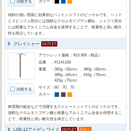
カラー
比較する
傾斜の強い雪面に効果的なベントシャフトのピッケルです。ヘッド
とスピッツェ部分には強靭なクロムモリブデン鋼を、シャフト部分
には軽量なアルミニウム合金を使用することで、軽量性と高い耐久
性を両立しています。
グレイシャー
OUTLET
アウトレット価格
¥10,900（税込）
品番
#1141169
重量
365g（55cm）、380g（60cm）、
395g（65cm）、410g（70cm）、
425g（75cm）
サイズ
60、70、75
比較する
カラー
積雪期の縦走などで活躍するストレートシャフトのピッケルです。
強靭なクロムモリブデン鋼と軽量なアルミニウム合金を併用するこ
とで、軽量性と高い耐久性を両立しています。
LXB-12アイゼン ワイド
OUTLET
訳あり