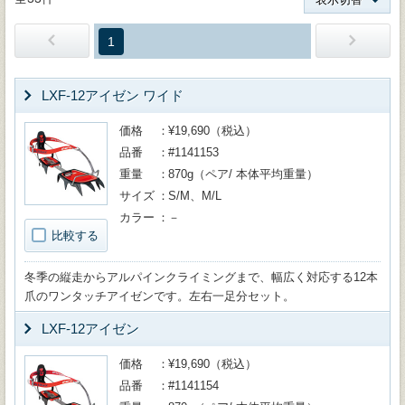
1
LXF-12アイゼン ワイド
価格
¥19,690（税込）
品番
#1141153
重量
870g（ペア/ 本体平均重量）
サイズ
S/M、M/L
カラー
－
比較する
冬季の縦走からアルパインクライミングまで、幅広く対応する12本
爪のワンタッチアイゼンです。左右一足分セット。
LXF-12アイゼン
価格
¥19,690（税込）
品番
#1141154