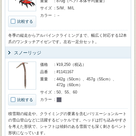
重量
870g（ペア/ 本体平均重量）
サイズ
S/M、M/L
カラー
－
比較する
冬季の縦走からアルパインクライミングまで、幅広く対応する12本
爪のワンタッチアイゼンです。左右一足分セット。
スノーリッジ
価格
¥19,250（税込）
品番
#1141167
重量
442g（50cm）、457g（55cm）、
472g（60cm）
サイズ
50、55、60
カラー
比較する
積雪期の縦走や、クライミングの要素を含むバリエーションルート
の雪山登山などに活躍するピッケルです。ヘッドは打ち込みやすさ
を考えた形状で、シャフトは傾斜のある雪面でも深く刺さるベント
形状になっています。