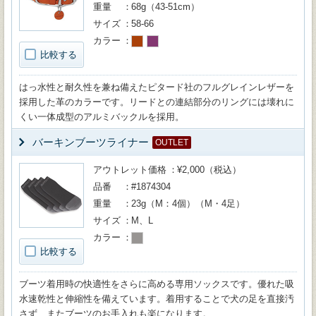
重量
68g（43-51cm）
サイズ
58-66
カラー
比較する
はっ水性と耐久性を兼ね備えたピタード社のフルグレインレザーを
採用した革のカラーです。リードとの連結部分のリングには壊れに
くい一体成型のアルミバックルを採用。
バーキンブーツライナー
OUTLET
アウトレット価格
¥2,000（税込）
品番
#1874304
重量
23g（M：4個）（M・4足）
サイズ
M、L
カラー
比較する
ブーツ着用時の快適性をさらに高める専用ソックスです。優れた吸
水速乾性と伸縮性を備えています。着用することで犬の足を直接汚
さず、またブーツのお手入れも楽になります。