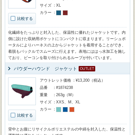
サイズ
XL
カラー
比較する
化繊綿をたっぷりと封入した、保温性に優れたジャケットです。内
側に設けた収納用ポケットにコンパクトに収まります。リーシュポ
ータルによりハーネスの上からジャケットを着用することができ、
着脱もバックルでスムーズに行えます。表地にははっ水加工を施し
ており、ビーコンを取り付けられるループが付いています。
パウダーハウンド ジャケット
OUTLET
アウトレット価格
¥13,200（税込）
品番
#1874238
重量
263g（M）
サイズ
XXS、M、XL
カラー
比較する
背中とお腹にリサイクルポリエステルの中綿を封入した、保温性と