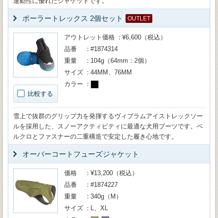
運動性に優れたジャケットです。
ポーラートレックス 2個セット
OUTLET
アウトレット価格
¥6,600（税込）
品番
#1874314
重量
104g（64mm：2個）
サイズ
44MM、76MM
カラー
比較する
雪上で抜群のグリップ力を発揮するヴィブラムアイストレックソー
ルを採用した、スノーアクティビティに最適な犬用ブーツです。ベ
ルクロとファスナーの二重構造で安定した履き心地です。
オーバーコートフューズジャケット
価格
¥13,200（税込）
品番
#1874227
重量
340g（M）
サイズ
L、XL