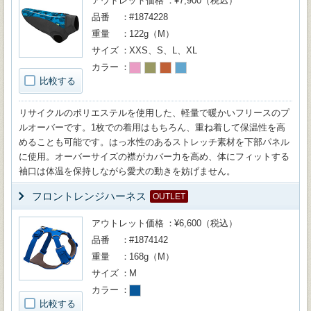
アウトレット価格
¥7,900（税込）
品番
#1874228
重量
122g（M）
サイズ
XXS、S、L、XL
カラー
比較する
リサイクルのポリエステルを使用した、軽量で暖かいフリースのプ
ルオーバーです。1枚での着用はもちろん、重ね着して保温性を高
めることも可能です。はっ水性のあるストレッチ素材を下部パネル
に使用。オーバーサイズの襟がカバー力を高め、体にフィットする
袖口は体温を保持しながら愛犬の動きを妨げません。
フロントレンジハーネス
OUTLET
アウトレット価格
¥6,600（税込）
品番
#1874142
重量
168g（M）
サイズ
M
カラー
比較する