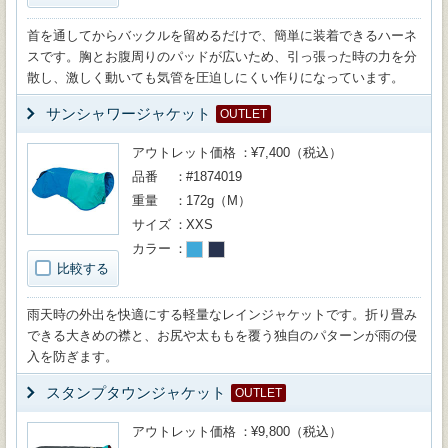
首を通してからバックルを留めるだけで、簡単に装着できるハーネ
スです。胸とお腹周りのパッドが広いため、引っ張った時の力を分
散し、激しく動いても気管を圧迫しにくい作りになっています。
サンシャワージャケット
OUTLET
アウトレット価格
¥7,400（税込）
品番
#1874019
重量
172g（M）
サイズ
XXS
カラー
比較する
雨天時の外出を快適にする軽量なレインジャケットです。折り畳み
できる大きめの襟と、お尻や太ももを覆う独自のパターンが雨の侵
入を防ぎます。
スタンプタウンジャケット
OUTLET
アウトレット価格
¥9,800（税込）