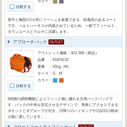
カラー
比較する
背中と胸部の2カ所にリーシュを装着できる、防風性のあるコート
です。ベルトハーネスが内蔵されているため、一枚でフィールド、
タウンユースとマルチに活躍します。
アプローチパック
OUTLET
アウトレット価格
¥12,300（税込）
品番
#1874132
重量
431g（M）
サイズ
S、M
カラー
比較する
5段階の調節機能によりフィット感に優れる犬用バックパックで
す。パックの中身を安定させるデザインで、簡単にアクセスできる
ポケットとギアループが付き、日帰りのハイキングや1泊2日の軽め
の旅に適しています。
フロートコートライフジャケット