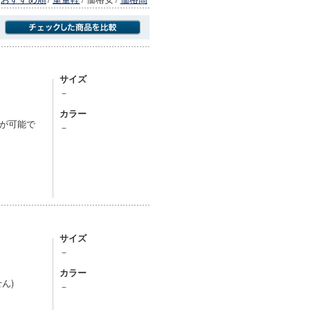
商品にのみフォーカスする
サイズ
－
カラー
が可能で
－
サイズ
－
カラー
ん)
－