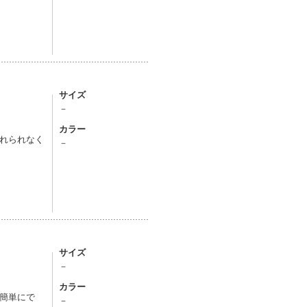
サイズ
－
カラー
れられなく
－
サイズ
－
カラー
簡単にで
－