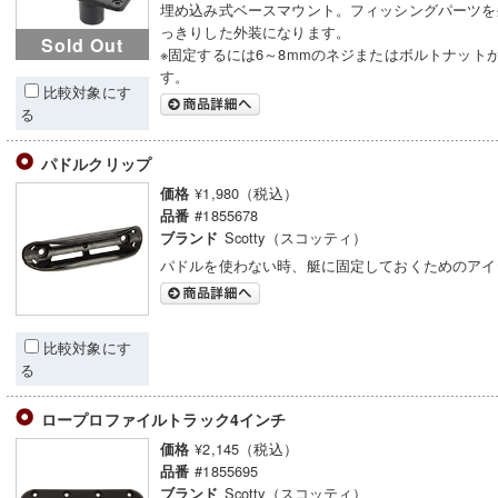
埋め込み式ベースマウント。フィッシングパーツを
っきりした外装になります。
Sold Out
※固定するには6～8mmのネジまたはボルトナット
す。
比較対象にす
る
パドルクリップ
¥1,980（税込）
価格
#1855678
品番
Scotty（スコッティ）
ブランド
パドルを使わない時、艇に固定しておくためのアイ
比較対象にす
る
ロープロファイルトラック4インチ
¥2,145（税込）
価格
#1855695
品番
Scotty（スコッティ）
ブランド