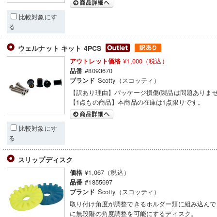
比較対象にす
る
ウェルナット キット 4PCS
¥1,000（税込）
アウトレット価格
#8093670
品番
Scotty（スコッティ）
ブランド
【訳あり理由】パッケージ損傷(製品は問題ありませ
【1点もの商品】本商品の在庫は1点限りです。
比較対象にす
る
スリップディスク
¥1,067（税込）
価格
#1855697
品番
Scotty（スコッティ）
ブランド
取り付け角度が調整できるホルダー類に組み込んで
に無段階の角度調整を可能にするディスク。