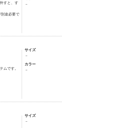
外すと、す
－
が別途必要で
サイズ
－
カラー
テムです。
－
サイズ
－