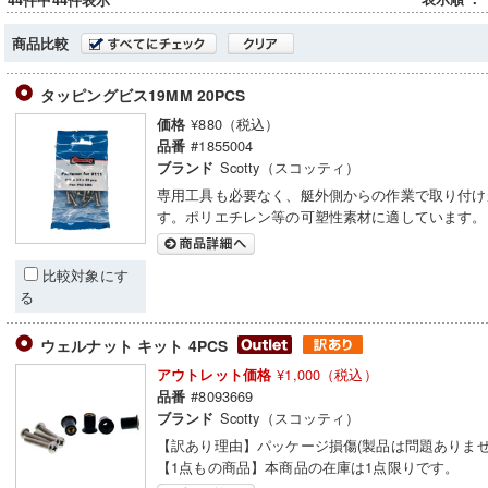
44件中44件表示
商品比較
タッピングビス19MM 20PCS
¥880（税込）
価格
#1855004
品番
Scotty（スコッティ）
ブランド
専用工具も必要なく、艇外側からの作業で取り付け
す。ポリエチレン等の可塑性素材に適しています。
比較対象にす
る
ウェルナット キット 4PCS
¥1,000（税込）
アウトレット価格
#8093669
品番
Scotty（スコッティ）
ブランド
【訳あり理由】パッケージ損傷(製品は問題ありませ
【1点もの商品】本商品の在庫は1点限りです。