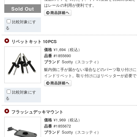
はレールの利用が便利です。
Sold Out
比較対象にす
る
リベットキット 10PCS
¥1,694（税込）
価格
#1855690
品番
Scotty（スコッティ）
ブランド
艇内側に手が届かない場合などのパーツ取り付けに
インドリベット。取り付けにはリベッターが必要で
比較対象にす
る
フラッシュデッキマウント
¥1,969（税込）
価格
#1855672
品番
Scotty（スコッティ）
ブランド