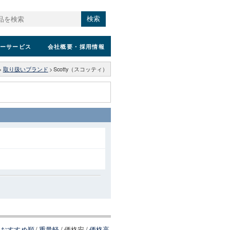
検索
ーサービス
会社概要
・採用情報
>
取り扱いブランド
>
Scotty（スコッティ）
おすすめ順
/
重量軽
/
価格安
/
価格高