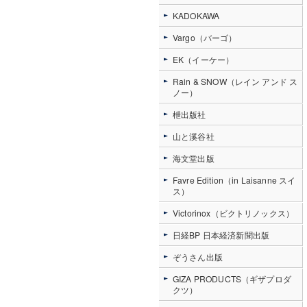
KADOKAWA
Vargo（バーゴ）
EK（イーケー）
Rain & SNOW（レイン アンド ス
ノー）
枻出版社
山と溪谷社
海文堂出版
Favre Edition（in Laisanne スイ
ス）
Victorinox（ビクトリノックス）
日経BP 日本経済新聞出版
ぞうさん出版
GIZA PRODUCTS（ギザプロダ
クツ）