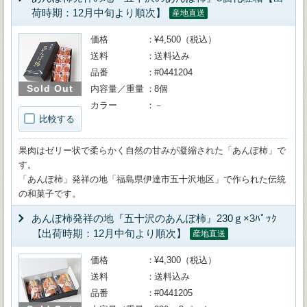
荷時期：12月中旬より順次】
産地直送
価格
¥4,500（税込）
送料
送料込み
品番
#0441204
Sold Out
内容量／重量
8個
カラー
－
比較する
果肉はゼリー状で柔らかく自然の甘みが凝縮された「あんぽ柿」で
す。
「あんぽ柿」発祥の地「福島県伊達市五十沢地区」で作られた伝統
の和菓子です。
あんぽ柿発祥の地『五十沢のあんぽ柿』230ｇ×3ﾊﾟｯｸ
【出荷時期：12月中旬より順次】
産地直送
価格
¥4,300（税込）
送料
送料込み
品番
#0441205