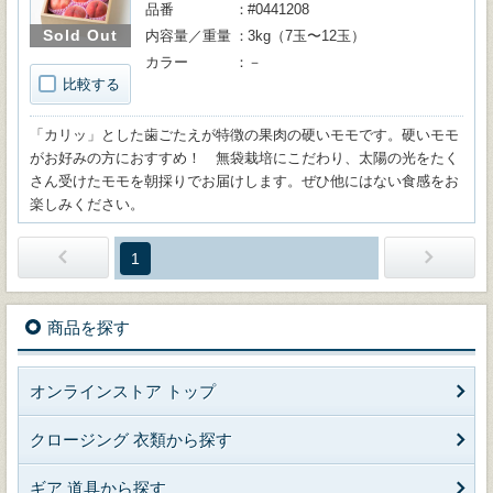
品番
#0441208
Sold Out
内容量／重量
3kg（7玉〜12玉）
カラー
－
比較する
「カリッ」とした歯ごたえが特徴の果肉の硬いモモです。硬いモモ
がお好みの方におすすめ！ 無袋栽培にこだわり、太陽の光をたく
さん受けたモモを朝採りでお届けします。ぜひ他にはない食感をお
楽しみください。
1
商品を探す
オンラインストア トップ
クロージング 衣類から探す
ギア 道具から探す