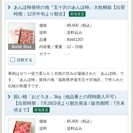
あんぽ柿発祥の地『五十沢のあんぽ柿』大粒桐箱【出荷
時期：12月中旬より順次】
産地直送
価格
¥8,600（税込）
送料
送料込み
品番
#0441207
Sold Out
内容量／重量
12～15個
カラー
－
比較する
果肉はゼリー状で柔らかく自然の甘みが凝縮された「あんぽ柿」で
す。「あんぽ柿」発祥の地「福島県伊達市五十沢地区」で作られた
伝統の和菓子です。
固い桃「おどろき」3kg（他品番との同時購入不可）
【出荷時期：7月28日頃より順次発送 / 販売期間：7月末
頃まで】
産地直送
価格
¥5,800（税込）
送料
送料込み