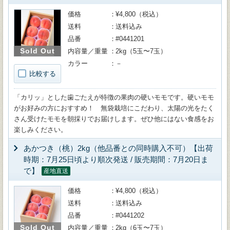
価格
¥4,800（税込）
送料
送料込み
品番
#0441201
Sold Out
内容量／重量
2kg（5玉〜7玉）
カラー
－
比較する
「カリッ」とした歯ごたえが特徴の果肉の硬いモモです。硬いモモ
がお好みの方におすすめ！ 無袋栽培にこだわり、太陽の光をたく
さん受けたモモを朝採りでお届けします。ぜひ他にはない食感をお
楽しみください。
あかつき（桃）2kg（他品番との同時購入不可）【出荷
時期：7月25日頃より順次発送 / 販売期間：7月20日ま
で】
産地直送
価格
¥4,800（税込）
送料
送料込み
品番
#0441202
Sold Out
内容量／重量
2kg（6玉〜7玉）