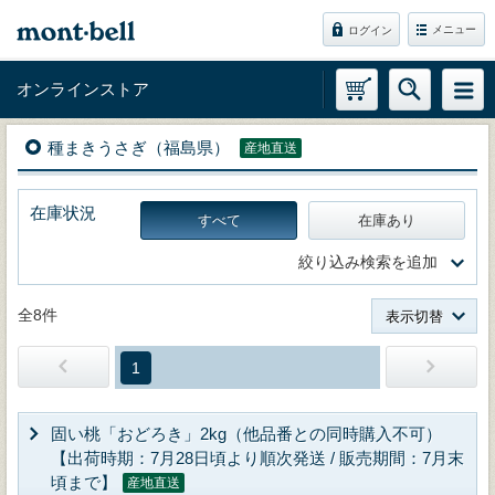
メニュー
ログイン
オンラインストア
種まきうさぎ（福島県）
産地直送
在庫状況
すべて
在庫あり
絞り込み検索を追加
全8件
表示切替
1
固い桃「おどろき」2kg（他品番との同時購入不可）
【出荷時期：7月28日頃より順次発送 / 販売期間：7月末
頃まで】
産地直送