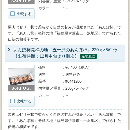
Sold Out
内容量／重量
230g×3パック
カラー
－
比較する
果肉はゼリー状で柔らかく自然の甘みが凝縮された「あんぽ柿」で
す。「あんぽ柿」発祥の地「福島県伊達市五十沢地区」で作られた
伝統の和菓子です。
あんぽ柿発祥の地『五十沢のあんぽ柿』230ｇ×5ﾊﾟｯｸ
【出荷時期：12月中旬より順次】
産地直送
価格
¥6,400（税込）
送料
送料込み
品番
#0441206
Sold Out
内容量／重量
230g×5パック
カラー
－
比較する
果肉はゼリー状で柔らかく自然の甘みが凝縮された「あんぽ柿」で
す。「あんぽ柿」発祥の地「福島県伊達市五十沢地区」で作られた
伝統の和菓子です。