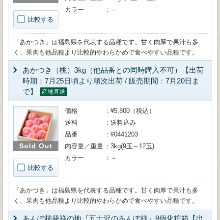
カラー
－
比較する
「あかつき」は福島県を代表する品種です。甘く肉厚で果汁も多
く、果肉も他品種より比較的やわらかめで食べやすい品種です。
あかつき（桃）3kg（他品番との同時購入不可）【出荷
時期：7月25日頃より順次出荷 / 販売期間：7月20日ま
で】
産地直送
価格
¥5,800（税込）
送料
送料込み
品番
#0441203
Sold Out
内容量／重量
3kg(9玉～12玉)
カラー
－
比較する
「あかつき」は福島県を代表する品種です。甘く肉厚で果汁も多
く、果肉も他品種より比較的やわらかめで食べやすい品種です。
あんぽ柿発祥の地『五十沢のあんぽ柿』8個化粧箱【出