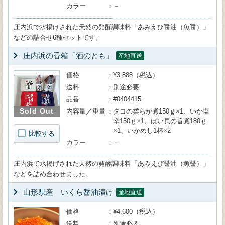
カラー
－
庄内浜で水揚げされた天然の発酵調味料「あみえび醤油（魚醤）」
などの詰合せ6種セットです。
庄内浜の香箱「酒のとも」
産地直送
価格
¥3,888（税込）
送料
別途必要
品番
#0404415
Sold Out
内容量／重量
タコの柔らか煮150ｇ×1、いか塩
辛150ｇ×1、ばい貝の旨煮180ｇ
×1、いかめし1杯×2
比較する
カラー
－
庄内浜で水揚げされた天然の発酵調味料「あみえび醤油（魚醤）」
などを詰め合わせました。
山形県産 いくら醤油漬け
産地直送
価格
¥4,600（税込）
送料
別途必要