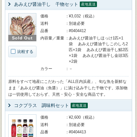
あみえび醤油干し 干物セット
産地直送
価格
¥3,032（税込）
送料
別途必要
品番
#0404412
Sold Out
内容量／重量
あみえび醤油干しほっけ1匹×1
袋 あみえび醤油干しこのしろ2
匹×1袋 あみえび醤油干し鯖2匹
比較する
×1袋 あみえび醤油干し金頭3匹
×2袋
カラー
－
原料をすべて地産にこだわった「ALL庄内浜産」、旬な魚を新鮮な
まま「あみえび醤油（魚醤）」に漬け込み干した干物です。添加物
は一切使用しておらず、天然・安心・安全な商品です。
コクプラス 調味料セット
産地直送
価格
¥2,600（税込）
送料
別途必要
品番
#0404413