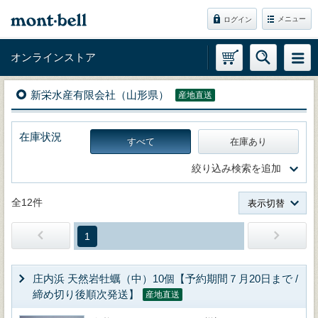
メニュー
ログイン
オンラインストア
新栄水産有限会社（山形県）
産地直送
在庫状況
すべて
在庫あり
絞り込み検索を追加
全12件
表示切替
1
庄内浜 天然岩牡蠣（中）10個【予約期間７月20日まで /
締め切り後順次発送】
産地直送