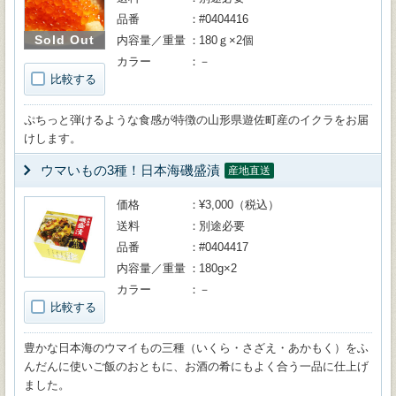
品番
#0404416
Sold Out
内容量／重量
180ｇ×2個
カラー
－
比較する
ぷちっと弾けるような食感が特徴の山形県遊佐町産のイクラをお届
けします。
ウマいもの3種！日本海磯盛漬
産地直送
価格
¥3,000（税込）
送料
別途必要
品番
#0404417
内容量／重量
180g×2
カラー
－
比較する
豊かな日本海のウマイもの三種（いくら・さざえ・あかもく）をふ
んだんに使いご飯のおともに、お酒の肴にもよく合う一品に仕上げ
ました。