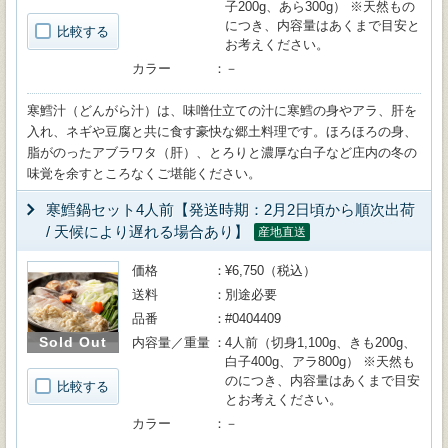
子200g、あら300g） ※天然もの
につき、内容量はあくまで目安と
比較する
お考えください。
カラー
－
寒鱈汁（どんがら汁）は、味噌仕立ての汁に寒鱈の身やアラ、肝を
入れ、ネギや豆腐と共に食す豪快な郷土料理です。ほろほろの身、
脂がのったアブラワタ（肝）、とろりと濃厚な白子など庄内の冬の
味覚を余すところなくご堪能ください。
寒鱈鍋セット4人前【発送時期：2月2日頃から順次出荷
/ 天候により遅れる場合あり】
産地直送
価格
¥6,750（税込）
送料
別途必要
品番
#0404409
Sold Out
内容量／重量
4人前（切身1,100g、きも200g、
白子400g、アラ800g） ※天然も
のにつき、内容量はあくまで目安
比較する
とお考えください。
カラー
－