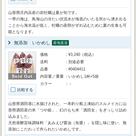
山形県庄内浜産の岩牡蠣は夏が旬です。
一帯の海は、鳥海山の冷たい伏流水が海底のいたる所から湧き出る
ことから海水温が低く、牡蠣の産卵がずれ込むために夏の生食も可
能となります。
無添加 いかめし
産地直送
価格
¥3,240（税込）
送料
別途必要
品番
#0404411
Sold Out
内容量／重量
いかめし1杯×5袋
カラー
－
比較する
山形県酒田港に水揚げされた、一本釣り船上凍結のスルメイカに山
形県酒田産の米「つや姫」、幻のもち米「酒田女」をぎっしり詰め
込みました。
天然発酵旨味調味料「あみえび醤油（魚醤）」を隠し味に使い、無
添加にこだわって作られたいかめしです。