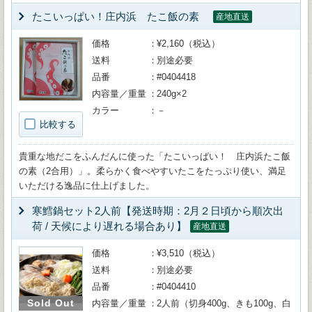
たこいっぱい！庄内浜 たこ飯の素
産地直送
価格
¥2,160（税込）
送料
別途必要
品番
#0404418
内容量／重量
240g×2
カラー
－
比較する
貴重な地だこをふんだんに使った「たこいっぱい！ 庄内浜たこ飯
の素（2合用）」。柔らかく食べやすいたこをたっぷり使い、満足
いただける逸品に仕上げました。
寒鱈鍋セット2人前【発送時期：2月２日頃から順次出
荷 / 天候により遅れる場合あり】
産地直送
価格
¥3,510（税込）
送料
別途必要
品番
#0404410
Sold Out
内容量／重量
2人前（切身400g、きも100g、白