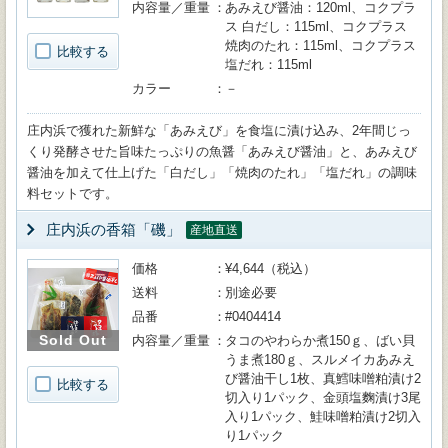
内容量／重量
あみえび醤油：120ml、コクプラ
ス 白だし：115ml、コクプラス
焼肉のたれ：115ml、コクプラス
比較する
塩だれ：115ml
カラー
－
庄内浜で獲れた新鮮な「あみえび」を食塩に漬け込み、2年間じっ
くり発酵させた旨味たっぷりの魚醤「あみえび醤油」と、あみえび
醤油を加えて仕上げた「白だし」「焼肉のたれ」「塩だれ」の調味
料セットです。
庄内浜の香箱「磯」
産地直送
価格
¥4,644（税込）
送料
別途必要
品番
#0404414
Sold Out
内容量／重量
タコのやわらか煮150ｇ、ばい貝
うま煮180ｇ、スルメイカあみえ
び醤油干し1枚、真鱈味噌粕漬け2
比較する
切入り1パック、金頭塩麴漬け3尾
入り1パック、鮭味噌粕漬け2切入
り1パック