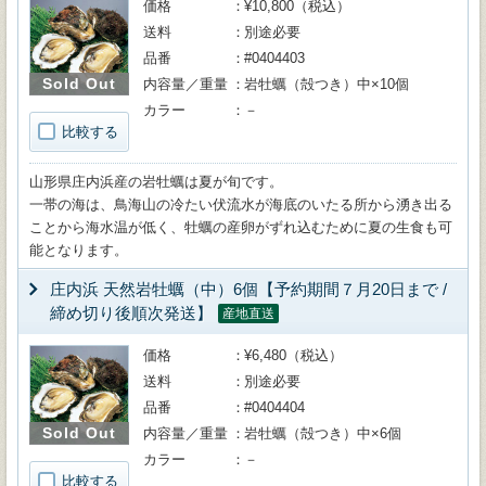
価格
¥10,800（税込）
送料
別途必要
品番
#0404403
Sold Out
内容量／重量
岩牡蠣（殻つき）中×10個
カラー
－
比較する
山形県庄内浜産の岩牡蠣は夏が旬です。
一帯の海は、鳥海山の冷たい伏流水が海底のいたる所から湧き出る
ことから海水温が低く、牡蠣の産卵がずれ込むために夏の生食も可
能となります。
庄内浜 天然岩牡蠣（中）6個【予約期間７月20日まで /
締め切り後順次発送】
産地直送
価格
¥6,480（税込）
送料
別途必要
品番
#0404404
Sold Out
内容量／重量
岩牡蠣（殻つき）中×6個
カラー
－
比較する