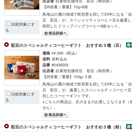
自家焙煎珈琲豆 彩豆（秋田県）
出店者
【内容量／重量】10g×9袋
鳥海山の麓の地域で焙煎窯を回して25年になる「
豆 彩豆」が、スペシャリティコーヒー豆を厳選し
比較対象にす
焙煎したドリップバッグコーヒー9袋セット。
る
彩豆のスペシャルティコーヒーギフト おすすめ３種（豆）
¥4,000（税込）
価格
送料込み
送料
#0436203
品番
自家焙煎珈琲豆 彩豆（秋田県）
出店者
【内容量／重量】100g×３袋
鳥海山の麓の地域で焙煎窯を回して25年になる「
豆 彩豆」が、厳選したスペシャルティコーヒー豆
比較対象にす
煎したコーヒーギフトです。
る
※こちらの商品は、豆のままのお渡しとなります（
せん）。
彩豆のスペシャルティコーヒーギフト おすすめ３種（粉）