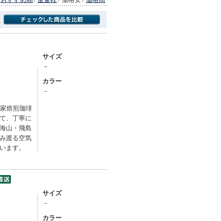
商品にのみフォーカスする
サイズ
－
カラー
－
自家焙煎珈琲
て、丁寧に
海山・飛島
み渡る空気
います。
サイズ
－
カラー