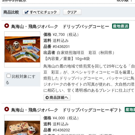
5件中5件表示
商品比較
鳥海山・飛島ジオパ―ク ドリップバッグコーヒー
¥2,700（税込）
価格
送料込み
送料
#0436201
品番
自家焙煎珈琲豆 彩豆（秋田県）
出店者
【内容量／重量】10g×8袋
鳥海山の麓の地域で焙煎窯を回して25年になる「
豆 彩豆」が、スペシャリティコーヒー豆を厳選し
比較対象にす
焙煎したドリップバッグコーヒー。パッケージに鳥
る
ジオパークの各サイトの写真が使われ、大自然の澄
に相応しい、甘く透明感のあるブレンドに仕上げて
鳥海山・飛島ジオパ―ク ドリップバッグコーヒーギフト
¥4,000（税込）
価格
送料込み
送料
#0436202
品番