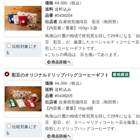
¥4,000（税込）
価格
送料込み
送料
#0436204
品番
自家焙煎珈琲豆 彩豆（秋田県）
出店者
【内容量／重量】100g×３袋
鳥海山の麓の地域で焙煎窯を回して25年になる「
豆 彩豆」が、厳選したスペシャルティコーヒー豆
比較対象にす
煎したコーヒーギフトです。
る
※こちらの商品は、豆を挽いてあります。
彩豆のオリジナルドリップバッグコーヒーギフト
¥4,000（税込）
価格
送料込み
送料
#0436205
品番
自家焙煎珈琲豆 彩豆（秋田県）
出店者
【内容量／重量】10g×9袋
鳥海山の麓の地域で焙煎窯を回して25年になる「
豆 彩豆」が、スペシャリティコーヒー豆を厳選し
比較対象にす
焙煎したドリップバッグコーヒーです。
る