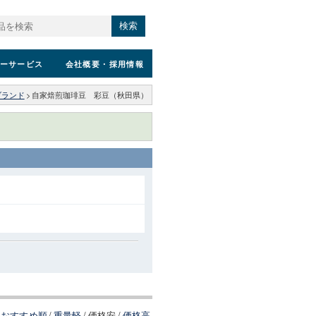
検索
ーサービス
会社概要
・採用情報
ブランド
>
自家焙煎珈琲豆 彩豆（秋田県）
おすすめ順
/
重量軽
/
価格安
/
価格高