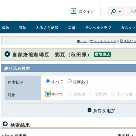
ログイン
保険
宿泊
ふるさと納税
店舗
モンベル
クラブ
カスタマ
ホーム
>
オンラインストア
>
取り扱い
自家焙煎珈琲豆 彩豆（秋田県）
絞り込み検索
すべて
在庫あり
在庫状況
すべて
男性用
女性用
子ども用
対象
条件を追加
検索結果
表示順
：