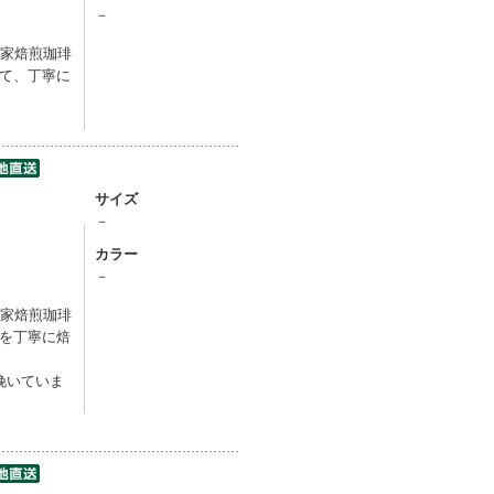
－
自家焙煎珈琲
て、丁寧に
サイズ
－
カラー
－
自家焙煎珈琲
を丁寧に焙
挽いていま