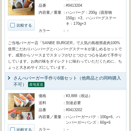
品番
#0413204
内容量／重量
ハンバーグ：200g（固形物
150g）×3、ハンバーグステー
キ：170g×3
比較する
カラー
－
ご当地バーガー店「SANBE BURGER」で人気の島根県産肉100%
使用こだわりハンバーグとハンバーグステーキが楽しめるセットで
す。成形からソースまでスタッフがひとつひとつ心を込めて手作り
しています。お肉の味をダイレクトに味わっていただくために、ち
ょっと大きめサイズにしています。
さんべバーガー手作り6個セット（他商品との同時購入
不可）
産地直送
価格
¥3,888（税込）
送料
別途必要
品番
#0413202
内容量／重量
ハンバーガーパテ：100g×6、ハ
ンバーガーバンズ：60g×6
カラー
－
比較する