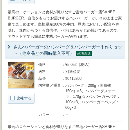
最高のロケーションと食材が織りなすご当地バーガー店SANBE
BURGER。自信をもってお届けするハンバーガーが、そのままご家
庭で楽しめます。島根県産100%の牛肉、豚肉はおいしい配合を吟
味し、塊肉からつくる自信作。パテはあらかじめ焼いてあるので、
アウトドアでも簡単に本格バーガーが作れます。
さんべバーガーのハンバーグ＆ハンバーガー手作りセッ
ト（他商品との同時購入不可）
産地直送
価格
¥5,052（税込）
送料
別途必要
品番
#0413203
内容量／重量
ハンバーグ：200g（固形物
150g）×3、ハンバーグステー
キ：170g×3 ハンバーガーパテ：
比較する
100g×3、ハンバーガーバンズ：
60g×3
カラー
－
最高のロケーションと食材が織りなすご当地バーガー店SANBE