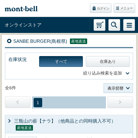
メニュー
ログイン
オンラインストア
SANBE BURGER(島根県)
産地直送
在庫状況
すべて
在庫あり
絞り込み検索を追加
全6件
表示切替
1
三瓶山の薪【ナラ】（他商品との同時購入不可）
産地直送