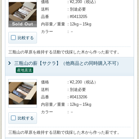
価格
¥2,200（税込）
送料
別途必要
品番
#0413205
Sold Out
内容量／重量
12kg～15kg
カラー
－
比較する
三瓶山の草原を維持する活動で伐採した木から作った薪です。
三瓶山の薪【サクラ】（他商品との同時購入不可）
産地直送
価格
¥2,200（税込）
送料
別途必要
品番
#0413206
内容量／重量
12kg～15kg
カラー
－
比較する
三瓶山の草原を維持する活動で伐採した木から作った薪です。