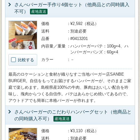
さんべバーガー手作り4個セット（他商品との同時購入
不可）
産地直送
価格
¥2,592（税込）
送料
別途必要
品番
#0413201
内容量／重量
ハンバーガーパテ：100g×4、ハ
ンバーガーバンズ：60g×4
カラー
－
比較する
最高のロケーションと食材が織りなすご当地バーガー店SANBE
BURGER。自信をもってお届けするハンバーガーが、そのままご家
庭で楽しめます。島根県産100%の牛肉、豚肉はおいしい配合を吟
味し、塊肉からつくる自信作。パテはあらかじめ焼いてあるので、
アウトドアでも簡単に本格バーガーが作れます。
さんべバーガーのこだわりハンバーグセット（他商品と
の同時購入不可）
産地直送
価格
¥3,110（税込）
送料
別途必要