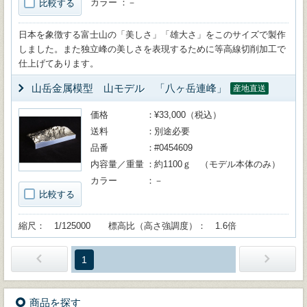
カラー
－
比較する
日本を象徴する富士山の「美しさ」「雄大さ」をこのサイズで製作
しました。また独立峰の美しさを表現するために等高線切削加工で
仕上げてあります。
山岳金属模型 山モデル 「八ヶ岳連峰」
産地直送
価格
¥33,000（税込）
送料
別途必要
品番
#0454609
内容量／重量
約1100ｇ （モデル本体のみ）
カラー
－
比較する
縮尺： 1/125000 標高比（高さ強調度）： 1.6倍
1
商品を探す