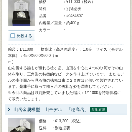
価格
¥11,000（税込）
送料
別途必要
品番
#0454607
内容量／重量
約400ｇ
カラー
－
比較する
縮尺：1/11000 標高比（高さ強調度）：1.0倍 サイズ（モデル
本体）：45.0X60.0X60.0（ｍ
ｍ）
山を愛する誰もが憧れる槍ヶ岳。山頂を中心に４つの氷河がその山
体を削り、三角形の特徴的なピークを作り上げています。 またモデ
ルの南側面から見る槍の穂先は東に２０度ほど傾いて製作されてい
ます。是非手に取って槍ヶ岳の勇壮な姿を満喫してください。
※今回の商品は以前販売していました縮尺：1/11000を特別価格に
て販売いたします。
山岳金属模型 山モデル 「穂高岳」
産地直送
価格
¥13,200（税込）
送料
別途必要