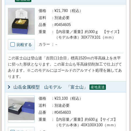
価格
¥21,780（税込）
送料
別途必要
品番
#0454605
重量
【内容量／重量】約300ｇ 【サイズ】
（モデル本体）30X77X101（ｍｍ）
カラー
－
比較する
この富士山は登山道「吉田口1合目」標高1520ｍの等高線上を水平
に切った形状となります。この富士山も等高線切削加工で仕上げて
あります。※このモデルにはゴールドのアルマイト処理を施してあ
ります。
山岳金属模型 山モデル 「富士山」
産地直送
価格
¥23,100（税込）
送料
別途必要
品番
#0454603
重量
【内容量／重量】約600ｇ【サイズ】
（モデル本体）40X100X100（ｍｍ）