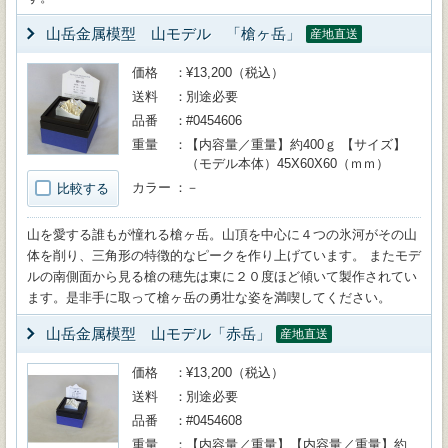
山岳金属模型 山モデル 「槍ヶ岳」
産地直送
価格
¥13,200（税込）
送料
別途必要
品番
#0454606
重量
【内容量／重量】約400ｇ 【サイズ】
（モデル本体）45X60X60（ｍｍ）
カラー
－
比較する
山を愛する誰もが憧れる槍ヶ岳。山頂を中心に４つの氷河がその山
体を削り、三角形の特徴的なピークを作り上げています。 またモデ
ルの南側面から見る槍の穂先は東に２０度ほど傾いて製作されてい
ます。是非手に取って槍ヶ岳の勇壮な姿を満喫してください。
山岳金属模型 山モデル「赤岳」
産地直送
価格
¥13,200（税込）
送料
別途必要
品番
#0454608
重量
【内容量／重量】【内容量／重量】約