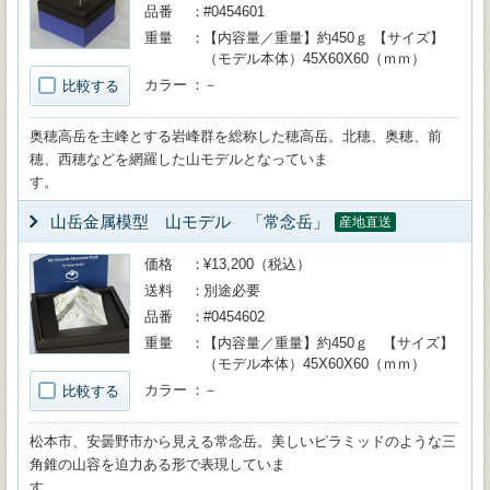
品番
#0454601
重量
【内容量／重量】約450ｇ 【サイズ】
（モデル本体）45X60X60（ｍｍ）
カラー
－
比較する
奥穂高岳を主峰とする岩峰群を総称した穂高岳。北穂、奥穂、前
穂、西穂などを網羅した山モデルとなっていま
す。
山岳金属模型 山モデル 「常念岳」
産地直送
価格
¥13,200（税込）
送料
別途必要
品番
#0454602
重量
【内容量／重量】約450ｇ 【サイズ】
（モデル本体）45X60X60（ｍｍ）
カラー
－
比較する
松本市、安曇野市から見える常念岳。美しいピラミッドのような三
角錐の山容を迫力ある形で表現していま
す。