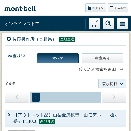
メニュー
ログイン
オンラインストア
佐藤製作所（長野県）
産地直送
在庫状況
すべて
在庫あり
絞り込み検索を追加
全9件
表示切替
1
【アウトレット品】山岳金属模型 山モデル 「槍ヶ
岳」1/11000
産地直送