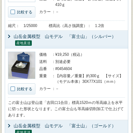
410ｇ
カラー
－
比較する
縮尺： 1/25000 標高比（高さ強調度）： 1.2倍
山岳金属模型 山モデル 「富士山」（シルバー）
産地直送
価格
¥19,250（税込）
送料
別途必要
品番
#0454604
重量
【内容量／重量】約300ｇ 【サイズ】
（モデル本体）30X77X101（ｍｍ）
カラー
－
比較する
この富士山は登山道「吉田口1合目」標高1520ｍの等高線上を水平
に切った形状となります。この富士山も等高線切削加工で仕上げて
あります。
山岳金属模型 山モデル 「富士山」（ゴールド）
産地直送