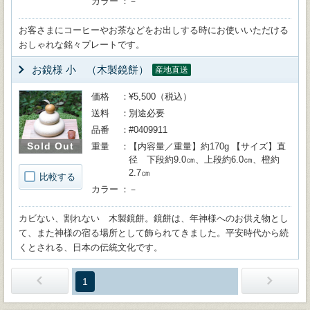
カラー
－
お客さまにコーヒーやお茶などをお出しする時にお使いいただける
おしゃれな銘々プレートです。
お鏡様 小 （木製鏡餅）
産地直送
価格
¥5,500（税込）
送料
別途必要
品番
#0409911
Sold Out
重量
【内容量／重量】約170g 【サイズ】直
径 下段約9.0㎝、上段約6.0㎝、橙約
2.7㎝
比較する
カラー
－
カビない、割れない 木製鏡餅。鏡餅は、年神様へのお供え物とし
て、また神様の宿る場所として飾られてきました。平安時代から続
くとされる、日本の伝統文化です。
1