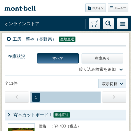
メニュー
ログイン
オンラインストア
工房 菜や（長野県）
産地直送
在庫状況
すべて
在庫あり
絞り込み検索を追加
全11件
表示切替
1
寄木カットボード L
産地直送
価格
¥4,400（税込）