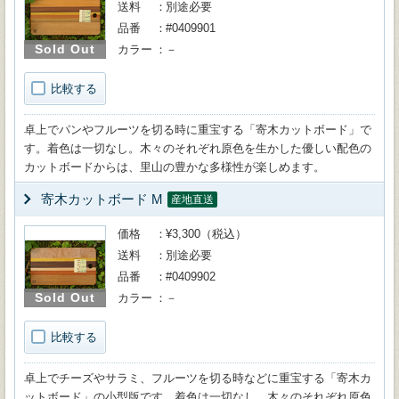
送料
別途必要
品番
#0409901
Sold Out
カラー
－
比較する
卓上でパンやフルーツを切る時に重宝する「寄木カットボード」で
す。着色は一切なし。木々のそれぞれ原色を生かした優しい配色の
カットボードからは、里山の豊かな多様性が楽しめます。
寄木カットボード M
産地直送
価格
¥3,300（税込）
送料
別途必要
品番
#0409902
Sold Out
カラー
－
比較する
卓上でチーズやサラミ、フルーツを切る時などに重宝する「寄木カ
ットボード」の小型版です。着色は一切なし。木々のそれぞれ原色