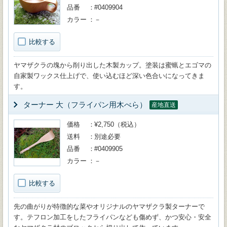
品番
#0409904
カラー
－
比較する
ヤマザクラの塊から削り出した木製カップ。塗装は蜜蝋とエゴマの
自家製ワックス仕上げで、使い込むほど深い色合いになってきま
す。
ターナー 大（フライパン用木べら）
産地直送
価格
¥2,750（税込）
送料
別途必要
品番
#0409905
カラー
－
比較する
先の曲がりが特徴的な菜やオリジナルのヤマザクラ製ターナーで
す。テフロン加工をしたフライパンなども傷めず、かつ安心・安全