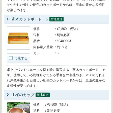
を生かした優しい配色のカットボードからは、里山の豊かな多様性
が楽しめます。
寄木カットボード S
産地直送
価格
¥2,860（税込）
送料
別途必要
品番
#0409903
内容量／重量
約180g
カラー
－
比較する
卓上でパンやフルーツを切る時に重宝する「寄木カットボード」で
す。使用している樹種名がわかる手書きの名札つき。木々のそれぞ
れ原色を生かした優しい配色のカットボードからは、里山の豊かな
多様性が楽しめます。
山桜のカップ
産地直送
価格
¥5,500（税込）
送料
別途必要