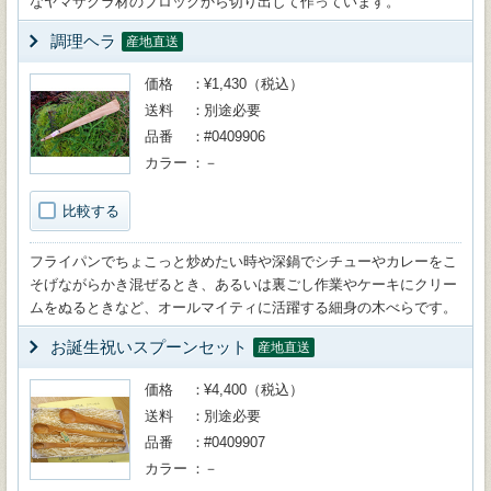
なヤマザクラ材のブロックから切り出して作っています。
調理ヘラ
産地直送
価格
¥1,430（税込）
送料
別途必要
品番
#0409906
カラー
－
比較する
フライパンでちょこっと炒めたい時や深鍋でシチューやカレーをこ
そげながらかき混ぜるとき、あるいは裏ごし作業やケーキにクリー
ムをぬるときなど、オールマイティに活躍する細身の木べらです。
お誕生祝いスプーンセット
産地直送
価格
¥4,400（税込）
送料
別途必要
品番
#0409907
カラー
－