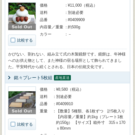
価格
¥11,000（税込）
送料
別途必要
品番
#0409909
Sold Out
内容量／重量
約500g
カラー
－
比較する
かびない、割れない、組み立て式の木製鏡餅です。鏡餅は、年神様
へのお供え物として、また神様の宿る場所として飾られてきまし
た。平安時代から続くとされる、日本の伝統文化です。
銘々プレート5枚組
産地直送
価格
¥8,580（税込）
送料
別途必要
品番
#0409910
Sold Out
重量
【数量】5種類、各1枚ずつ 計5枚入り
【内容量／重量】約1kg（プレート1枚
約150g） 【サイズ】箱外寸 315ｘ170
比較する
ｘ80mm