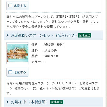
比較する
赤ちゃんの離乳食スプーンとして、STEP1とSTEP2、幼児用スプ
ーンの3つをセットにしました。素材はヤマザクラ製、塗料ももち
ろん安心・安全な天然素材を使用しています。
お誕生祝いスプーンセット（名入れ付き)
産地直送
価格
¥5,390（税込）
送料
別途必要
品番
#0409908
カラー
－
比較する
赤ちゃん用の離乳食用スプーン（STEP1、STEP2）と幼児用スプ
ーン3種類のセットに、名入れ（平仮名5文字まで）してお届けしま
す。
お鏡様 中 （木製鏡餅）
産地直送