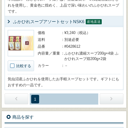
れを使用し、黄金色に煌めく、上品で深い味わいのふかひれスープ
です。
ふかひれスープアソートセットNSK6
産地直送
価格
¥3,240（税込）
送料
別途必要
品番
#0428612
内容量／重量
ふかひれ濃縮スープ200g×4袋 ふ
かひれスープ煌200g×2袋
カラー
－
比較する
気仙沼産ふかひれを使用したお手軽スープセットです。ギフトにも
おすすめの一品です。
1
商品を探す