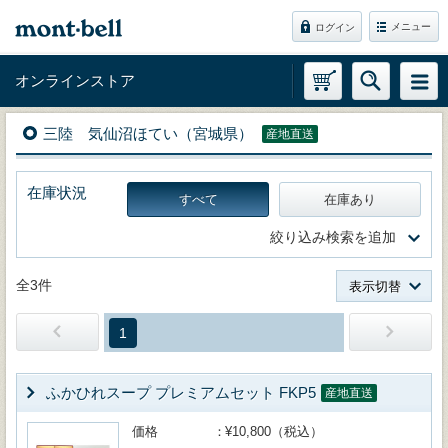
メニュー
ログイン
オンラインストア
三陸 気仙沼ほてい（宮城県）
産地直送
在庫状況
すべて
在庫あり
絞り込み検索を追加
全3件
表示切替
1
ふかひれスープ プレミアムセット FKP5
産地直送
価格
¥10,800（税込）