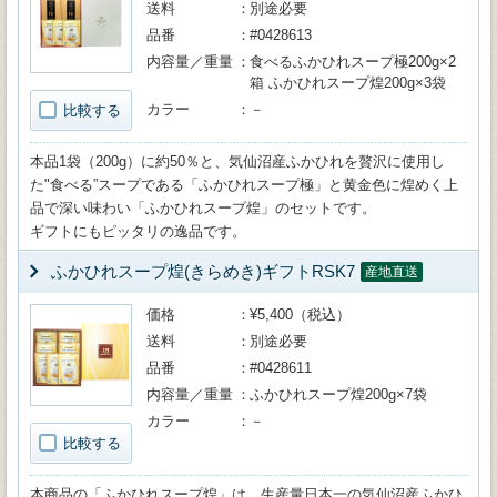
送料
別途必要
品番
#0428613
内容量／重量
食べるふかひれスープ極200g×2
箱 ふかひれスープ煌200g×3袋
カラー
－
比較する
本品1袋（200g）に約50％と、気仙沼産ふかひれを贅沢に使用し
た"食べる”スープである「ふかひれスープ極」と黄金色に煌めく上
品で深い味わい「ふかひれスープ煌」のセットです。
ギフトにもピッタリの逸品です。
ふかひれスープ煌(きらめき)ギフトRSK7
産地直送
価格
¥5,400（税込）
送料
別途必要
品番
#0428611
内容量／重量
ふかひれスープ煌200g×7袋
カラー
－
比較する
本商品の「ふかひれスープ煌」は、生産量日本一の気仙沼産ふかひ