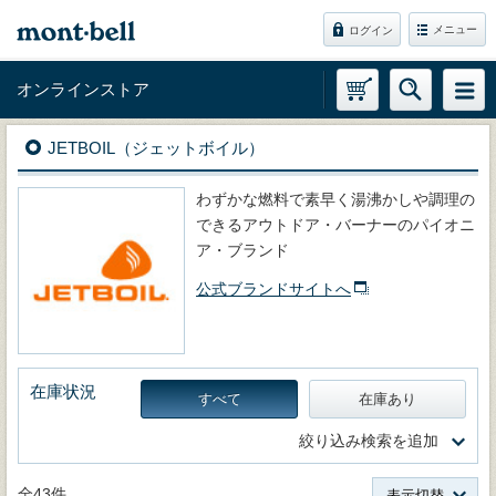
メニュー
ログイン
オンラインストア
JETBOIL（ジェットボイル）
わずかな燃料で素早く湯沸かしや調理の
できるアウトドア・バーナーのパイオニ
ア・ブランド
公式ブランドサイトへ
在庫状況
すべて
在庫あり
絞り込み検索を追加
全43件
表示切替