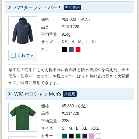
パウダーランド パーカ
男女兼用
価格
¥51,000（税込）
品番
#1101720
平均重量
914g
サイズ
XS、S、M、L、XL
カラー
比較する
厳冬期の使用にも耐え得る高い保温性と防水透湿性を備えた、全天
候型・防寒パーカです。お尻まですっぽりと包む丈の長さで大変暖
かく、快適に着用できます。
WIC.ポロシャツ Men's
男性用
価格
¥5,830（税込）
品番
#1114228
平均重量
228g
サイズ
S、M、L、XL、XXL
カラー