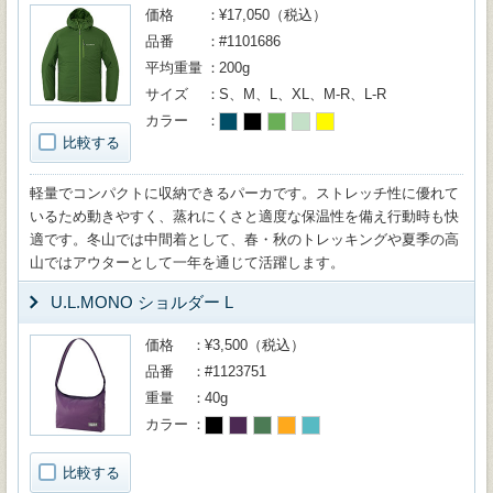
価格
¥17,050（税込）
品番
#1101686
平均重量
200g
サイズ
S、M、L、XL、M-R、L-R
カラー
比較する
軽量でコンパクトに収納できるパーカです。ストレッチ性に優れて
いるため動きやすく、蒸れにくさと適度な保温性を備え行動時も快
適です。冬山では中間着として、春・秋のトレッキングや夏季の高
山ではアウターとして一年を通じて活躍します。
U.L.MONO ショルダー L
価格
¥3,500（税込）
品番
#1123751
重量
40g
カラー
比較する