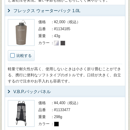
と速乾性を実現。暑い季節も熱がこもりにくく爽やかです。
フレックス ウォーターパック 1.0L
価格
¥2,000（税込）
品番
#1134185
重量
43g
カラー
比較する
軽量で耐久性が高く、使用しないときは小さく折り畳むことができ
る、携行に便利なソフトタイプのボトルです。口径が大きく、自立
するので注水やお手入れも容易です。
V.B.P.バックパネル
価格
¥4,400（税込）
品番
#1133477
重量
298g
カラー