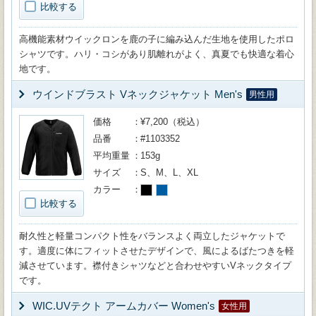
比較する
高機能素材ウイックロンを鹿の子に編み込んだ生地を使用したポロ
シャツです。ハリ・コシがあり肌離れがよく、真夏でも快適な着心
地です。
ウインドブラスト Vネックジャケット Men's
男性用
価格
¥7,200（税込）
品番
#1103352
平均重量
153g
サイズ
S、M、L、XL
カラー
比較する
耐久性と軽量コンパクト性をバランスよく両立したジャケットで
す。適度に体にフィットさせたデザインで、風によるばたつきを軽
減させています。襟付きシャツなどと合わせやすいVネックタイプ
です。
WIC.UVテクト アームカバー Women's
女性用