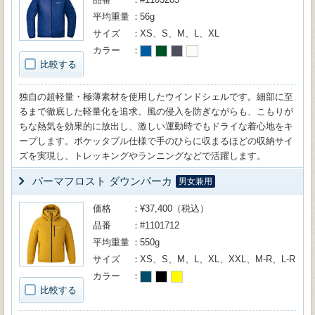
平均重量
56g
サイズ
XS、S、M、L、XL
カラー
比較する
独自の超軽量・極薄素材を使用したウインドシェルです。細部に至
るまで徹底した軽量化を追求。風の侵入を防ぎながらも、こもりが
ちな熱気を効果的に放出し、激しい運動時でもドライな着心地をキ
ープします。ポケッタブル仕様で手のひらに収まるほどの収納サイ
ズを実現し、トレッキングやランニングなどで活躍します。
パーマフロスト ダウンパーカ
男女兼用
価格
¥37,400（税込）
品番
#1101712
平均重量
550g
サイズ
XS、S、M、L、XL、XXL、M-R、L-R
カラー
比較する