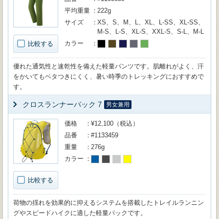
平均重量
222g
サイズ
XS、S、M、L、XL、L-SS、XL-SS、
M-S、L-S、XL-S、XXL-S、S-L、M-L
カラー
比較する
優れた通気性と速乾性を備えた軽量パンツです。肌離れがよく、汗
をかいてもベタつきにくく、暑い時季のトレッキングにおすすめで
す。
クロスランナーパック 7
男女兼用
価格
¥12,100（税込）
品番
#1133459
重量
276g
カラー
比較する
荷物の揺れを効果的に抑えるシステムを搭載したトレイルランニン
グやスピードハイクに適した軽量パックです。