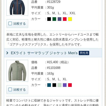
品番
#1128729
平均重量
301g
サイズ
S、M、L、XL、XXL
カラー
比較する
表地に丈夫な生地を使用した、エントリーからハードユースまで幅
広く対応。軽量性と耐久性に優れる防水透湿メンブレンを使用した
「ゴアテックスファブリクス」を採用したモデルです。
EXライト サーマラップ ジャケット Men's
男性用
価格
¥15,400（税込）
品番
#1101688
平均重量
163g
サイズ
S、M、L、XL
カラー
比較する
軽量でコンパクトに収納できるジャケットです。ストレッチ性に優
れているため動きやすく、蒸れにくさと適度な保温性を備え行動時