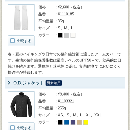
価格
¥2,600（税込）
品番
#1119185
平均重量
35g
サイズ
S、M、L
カラー
比較する
春・夏のハイキングや日常での紫外線対策に適したアームカバーで
す。生地の紫外線保護指数は最高レベルのUPF50＋で、効果的に日
焼けを防ぎます。通気性と速乾性に優れ、制菌防臭でにおいにくく
快適性が持続します。
O.D.ジャケット
男女兼用
価格
¥8,400（税込）
品番
#1103321
平均重量
255g
サイズ
XS、S、M、L、XL、XXL
カラー
比較する