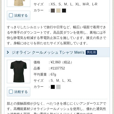
サイズ
XS、S、M、L、XL、M-R、L-R
カラー
比較する
すっきりしたシルエットで旅行や日常など、幅広い場面で着用でき
る中厚手のダウンコートです。高品質ダウンを使用し、裏地には不
快な静電気を軽減する帯電防止加工を施しています。膝丈の長さで
す。身幅にゆとりを持たせたサイズも展開しています。
ジオライン クールメッシュ Tシャツ Men's
男性用
価格
¥2,860（税込）
品番
#1107752
平均重量
67g
サイズ
S、M、L、XL
カラー
比較する
肌との接触面積が少なく、べたつきを感じにくいアンダーウエアで
す。高機能素材ジオラインクールメッシュを使用し、優れた通気性