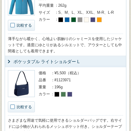
平均重量
262g
サイズ
S、M、L、XL、XXL、M-R、L-R
カラー
比較する
薄手ながら暖かく、心地よい肌触りのシャミースを使用したジャケ
ットです。適度にゆとりがあるシルエットで、アウターとしても中
間着としても着用できます。
ポケッタブル ライトショルダー L
価格
¥5,500（税込）
品番
#1123971
重量
196g
カラー
比較する
さまざまな用途で気軽に使用できるショルダーバッグです。右サイ
ドには小物が入れられるメッシュポケット付き。ショルダーテープ