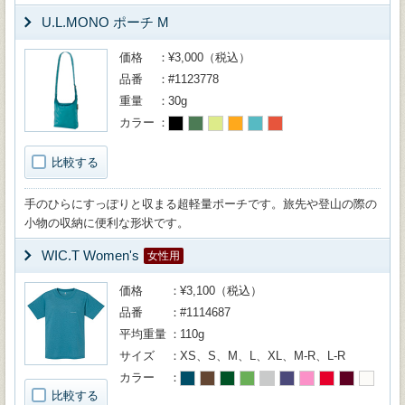
U.L.MONO ポーチ M
価格
¥3,000（税込）
品番
#1123778
重量
30g
カラー
比較する
手のひらにすっぽりと収まる超軽量ポーチです。旅先や登山の際の
小物の収納に便利な形状です。
WIC.T Women's
女性用
価格
¥3,100（税込）
品番
#1114687
平均重量
110g
サイズ
XS、S、M、L、XL、M-R、L-R
カラー
比較する