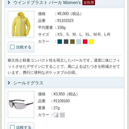
ウインドブラスト パーカ Women's
女性用
価格
¥8,000（税込）
品番
#1103323
平均重量
158g
サイズ
XS、S、M、L、XL、M-R、L-R
カラー
比較する
耐久性と軽量コンパクト性を両立したパーカです。適度に体にフィ
ットさせたデザインにすることで、風によるばたつきを軽減させて
います。携行に便利なポケッタブル仕様。
シールドグラス
価格
¥3,850（税込）
品番
#1109160
重量
27g
カラー
比較する