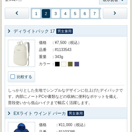
1
2
3
4
5
6
7
8
9
10
ディライトパック 17
男女兼用
価格
¥7,500（税込）
品番
#1133543
重量
343g
カラー
比較する
しっかりとした生地でシンプルなデザインに仕上げたデイパックで
す。内部にノートPCや書類などの収納に便利なポケットを備え、
普段使いから低山ハイクまで幅広く活躍します。
EXライト ウインド パーカ
男女兼用
価格
¥11,000（税込）
品番
#1103285