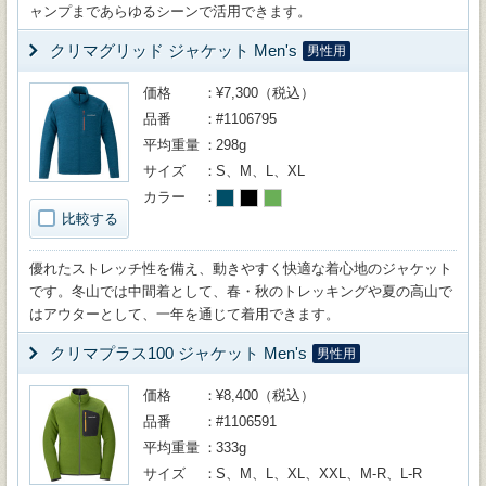
ャンプまであらゆるシーンで活用できます。
クリマグリッド ジャケット Men's
男性用
価格
¥7,300（税込）
品番
#1106795
平均重量
298g
サイズ
S、M、L、XL
カラー
比較する
優れたストレッチ性を備え、動きやすく快適な着心地のジャケット
です。冬山では中間着として、春・秋のトレッキングや夏の高山で
はアウターとして、一年を通じて着用できます。
クリマプラス100 ジャケット Men's
男性用
価格
¥8,400（税込）
品番
#1106591
平均重量
333g
サイズ
S、M、L、XL、XXL、M-R、L-R