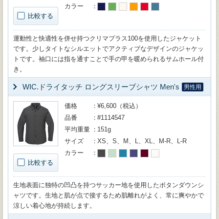
カラー
比較する
運動性と快適性を併せ持つクリマプラス100を使用したジャケット
です。少しタイトなシルエットでアクティブなデザインのジャケッ
トです。袖口には指を通すことで手の甲を暖められるサムホール付
き。
WIC.ドライタッチ ロングスリーブシャツ Men's
男性用
価格
¥6,600（税込）
品番
#1114547
平均重量
151g
サイズ
XS、S、M、L、XL、M-R、L-R
カラー
比較する
生地表面に独特の凹凸を持つサッカー地を使用したボタンダウンシ
ャツです。生地と肌が点で接するため肌離れがよく、常に爽やかで
涼しい着心地が持続します。