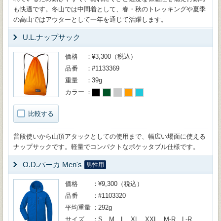
も快適です。冬山では中間着として、春・秋のトレッキングや夏季
の高山ではアウターとして一年を通じて活躍します。
U.L.ナップサック
価格
¥3,300（税込）
品番
#1133369
重量
39g
カラー
比較する
普段使いから山頂アタックとしての使用まで、幅広い場面に使える
ナップサックです。軽量でコンパクトなポケッタブル仕様です。
O.D.パーカ Men's
男性用
価格
¥9,300（税込）
品番
#1103320
平均重量
292g
サイズ
S、M、L、XL、XXL、M-R、L-R