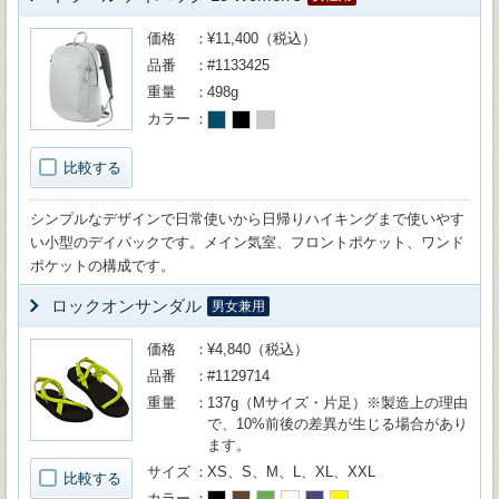
価格
¥11,400（税込）
品番
#1133425
重量
498g
カラー
比較する
シンプルなデザインで日常使いから日帰りハイキングまで使いやす
い小型のデイパックです。メイン気室、フロントポケット、ワンド
ポケットの構成です。
ロックオンサンダル
男女兼用
価格
¥4,840（税込）
品番
#1129714
重量
137g（Mサイズ・片足）※製造上の理由
で、10%前後の差異が生じる場合があり
ます。
サイズ
XS、S、M、L、XL、XXL
比較する
カラー