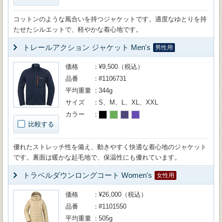
コットンのような風合いを持つジャケットです。適度なゆとりを持
たせたシルエットで、軽やかな着心地です。
トレールアクション ジャケット Men's
男性用
価格
¥9,500（税込）
品番
#1106731
平均重量
344g
サイズ
S、M、L、XL、XXL
カラー
比較する
優れたストレッチ性を備え、動きやすく快適な着心地のジャケット
です。裏面は暖かな起毛地で、保温性にも優れています。
トラベルダウンロングコート Women's
女性用
価格
¥26,000（税込）
品番
#1101550
平均重量
505g