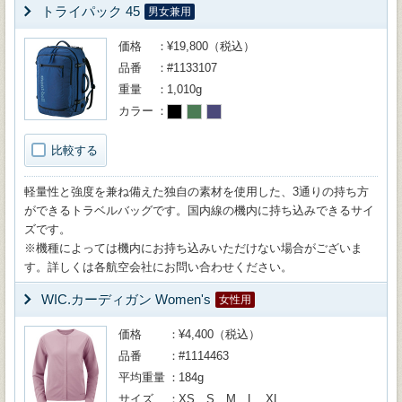
トライパック 45
男女兼用
価格
¥19,800（税込）
品番
#1133107
重量
1,010g
カラー
比較する
軽量性と強度を兼ね備えた独自の素材を使用した、3通りの持ち方
ができるトラベルバッグです。国内線の機内に持ち込みできるサイ
ズです。
※機種によっては機内にお持ち込みいただけない場合がございま
す。詳しくは各航空会社にお問い合わせください。
WIC.カーディガン Women's
女性用
価格
¥4,400（税込）
品番
#1114463
平均重量
184g
サイズ
XS、S、M、L、XL