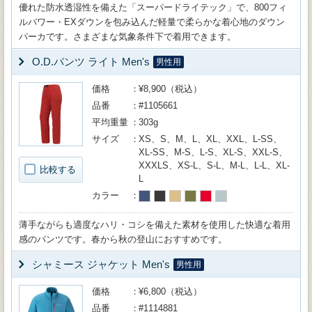
優れた防水透湿性を備えた「スーパードライテック」で、800フィ
ルパワー・EXダウンを包み込んだ軽量で柔らかな着心地のダウン
パーカです。さまざまな気象条件下で着用できます。
O.D.パンツ ライト Men's
男性用
価格
¥8,900（税込）
品番
#1105661
平均重量
303g
サイズ
XS、S、M、L、XL、XXL、L-SS、
XL-SS、M-S、L-S、XL-S、XXL-S、
XXXLS、XS-L、S-L、M-L、L-L、XL-
比較する
L
カラー
薄手ながらも適度なハリ・コシを備えた素材を使用した快適な着用
感のパンツです。春から秋の登山におすすめです。
シャミース ジャケット Men's
男性用
価格
¥6,800（税込）
品番
#1114881