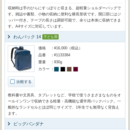
収納時は手のひらにすっぽりと収まる、超軽量ショルダーバッグで
す。雑誌や書類、小物の収納に便利な横長形状です。開口部にはジ
ッパー付き。テープの長さは調節可能で、余りは本体に収納できま
す。A4サイズに対応しています。
わんパック 14
子ども用
価格
¥16,000（税込）
品番
#1133384
重量
930g
カラー
比較する
教科書や文房具、タブレットなど、学校で使うさまざまなものをオ
ールインワンで収納できる軽量・高機能な通学用バックパック。一
般的なランドセルとほぼ同じサイズで、1年生でも無理なく背負え
ます。
ビッグバンダナ