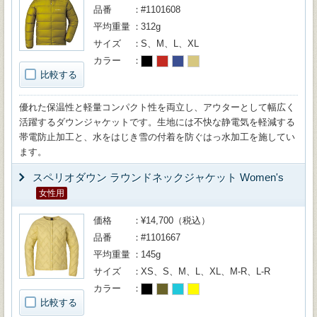
品番
#1101608
平均重量
312g
サイズ
S、M、L、XL
カラー
比較する
優れた保温性と軽量コンパクト性を両立し、アウターとして幅広く
活躍するダウンジャケットです。生地には不快な静電気を軽減する
帯電防止加工と、水をはじき雪の付着を防ぐはっ水加工を施してい
ます。
スペリオダウン ラウンドネックジャケット Women's
女性用
価格
¥14,700（税込）
品番
#1101667
平均重量
145g
サイズ
XS、S、M、L、XL、M-R、L-R
カラー
比較する