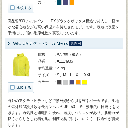
カラー
比較する
高品質800フィルパワー・EXダウンをボックス構造で封入し、軽や
かな着心地ながら高い保温力を持たせたモデルです。表地は表面を
平滑にし、強い耐摩耗性を実現しています。
WIC.UVテクト パーカ Men's
男性用
価格
¥7,700（税込）
品番
#1114936
平均重量
214g
サイズ
S、M、L、XL、XXL
カラー
比較する
野外のアクティビティなどで紫外線から肌を守るパーカです。生地
の紫外線保護指数は最高レベルのUPF50＋で、効果的に日焼けを防
ぎます。通気性と速乾性に優れ、適度なハリコシがあり、肌離れが
良くさらりとした着心地。制菌防臭でにおいにくく、快適性が持続
します。