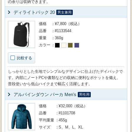
の余りは収納できます。
ディライトパック 20
男女兼用
価格
¥7,800（税込）
品番
#1133544
重量
360g
カラー
比較する
しっかりとした生地でシンプルなデザインに仕上げたデイパックで
す。内部にノートPCや書類などの収納に便利なポケットを備え、
普段使いから低山ハイクまで幅広く活躍します。
アルパインダウン パーカ Men's
男性用
価格
¥32,000（税込）
品番
#1101708
平均重量
455g
サイズ
S、M、L、XL