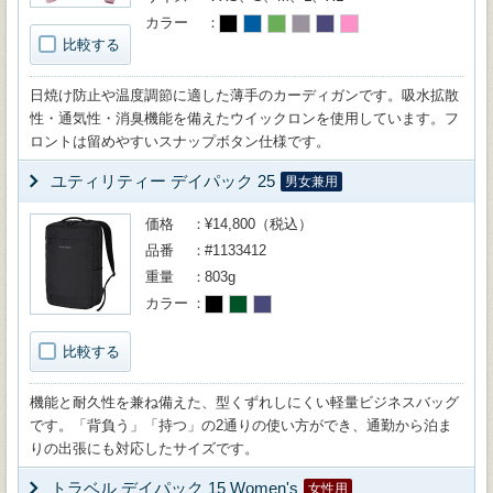
カラー
比較する
日焼け防止や温度調節に適した薄手のカーディガンです。吸水拡散
性・通気性・消臭機能を備えたウイックロンを使用しています。フ
ロントは留めやすいスナップボタン仕様です。
ユティリティー デイパック 25
男女兼用
価格
¥14,800（税込）
品番
#1133412
重量
803g
カラー
比較する
機能と耐久性を兼ね備えた、型くずれしにくい軽量ビジネスバッグ
です。「背負う」「持つ」の2通りの使い方ができ、通勤から泊ま
りの出張にも対応したサイズです。
トラベル デイパック 15 Women's
女性用