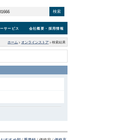
検索
ーサービス
会社概要
・採用情報
ホーム
>
オンラインストア
>
検索結果
おすすめ順
/
重量軽
/
価格安
/
価格高