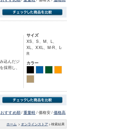
商品にのみフォーカスする
サイズ
XS、S、M、L、
XL、XXL、M-R、L-
R
み込んだジ
カラー
を採用し、
おすすめ順
/
重量軽
/
価格安
/
価格高
ホーム
>
オンラインストア
>
検索結果