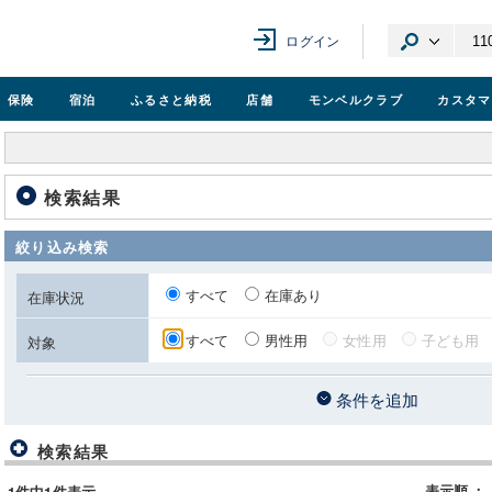
ログイン
保険
宿泊
ふるさと納税
店舗
モンベル
クラブ
カスタマ
検索結果
絞り込み検索
すべて
在庫あり
在庫状況
すべて
男性用
女性用
子ども用
対象
条件を追加
検索結果
表示順
：