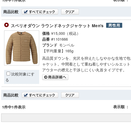
1件中1件表示
商品比較
スペリオダウン ラウンドネックジャケット Men's
¥15,000（税込）
価格
#1101666
品番
モンベル
ブランド
【平均重量】165g
高品質ダウンを、光沢を抑えたしなやかな生地で包
ャケット。中間着として重ね着しやすいシルエット
アウターの襟元と干渉しにくい丸首タイプです。
比較対象にす
る
商品比較
表示順
：
1件中1件表示