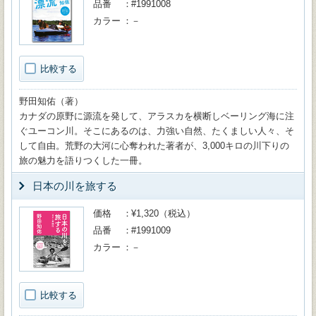
品番
#1991008
カラー
－
比較する
野田知佑（著）
カナダの原野に源流を発して、アラスカを横断しベーリング海に注
ぐユーコン川。そこにあるのは、力強い自然、たくましい人々、そ
して自由。荒野の大河に心奪われた著者が、3,000キロの川下りの
旅の魅力を語りつくした一冊。
日本の川を旅する
価格
¥1,320（税込）
品番
#1991009
カラー
－
比較する