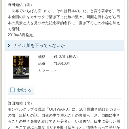
野田知佑（著）
「世界でいちばん面白い川、それは日本の川だ」と言う著者が、日
本全国の川をカヤックで漕ぎ下った旅の数々。川面を流れながら日
本の風景と人を見つめた記念碑的名作に、書き下ろしの小編を加え
て復刊。
2019年3月発売。
ナイル川を下ってみないか
価格
¥1,078（税込）
品番
#1991004
カラー
－
比較する
野田知佑（著）
モンベルクラブ会員誌『OUTWARD』に、20年間書き続けたカヌー
の旅、魚捕りの話。自然の中で遊ぶことの素晴らしさ、自由に生き
ることの尊さを書き続けてきた著者が、いま再び、日本に美しい川
と、そこで遊ぶ元気な川ガキを取り戻そうと、情熱をもって語りか