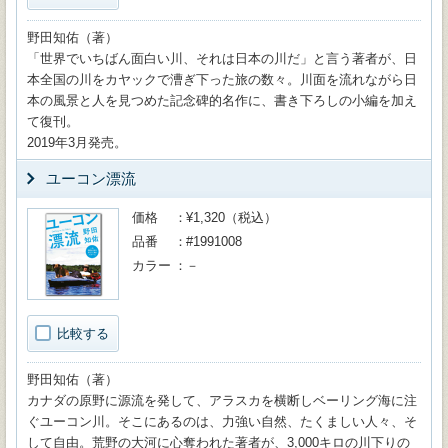
野田知佑（著）
「世界でいちばん面白い川、それは日本の川だ」と言う著者が、日
本全国の川をカヤックで漕ぎ下った旅の数々。川面を流れながら日
本の風景と人を見つめた記念碑的名作に、書き下ろしの小編を加え
て復刊。
2019年3月発売。
ユーコン漂流
価格
¥1,320（税込）
品番
#1991008
カラー
－
比較する
野田知佑（著）
カナダの原野に源流を発して、アラスカを横断しベーリング海に注
ぐユーコン川。そこにあるのは、力強い自然、たくましい人々、そ
して自由。荒野の大河に心奪われた著者が、3,000キロの川下りの