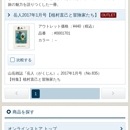
旅の魅力を語りつくした一冊。
岳人2017年1月号【植村直己と冒険家たち】
OUTLET
アウトレット価格
¥440（税込）
品番
#0001701
カラー
－
比較する
山岳雑誌『岳人（がくじん）』2017年1月号（No.835）
【特集】植村直己と冒険家たち
1
商品を探す
オンラインストア トップ