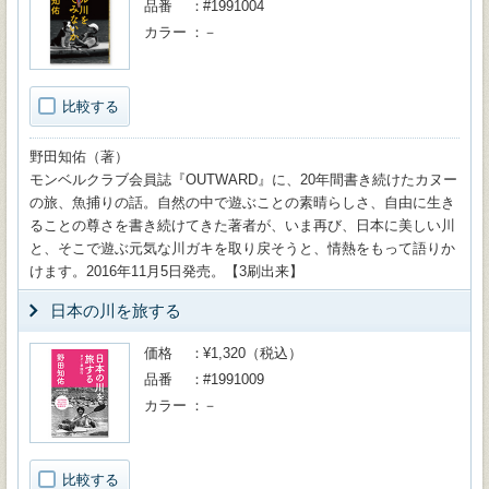
品番
#1991004
カラー
－
比較する
野田知佑（著）
モンベルクラブ会員誌『OUTWARD』に、20年間書き続けたカヌー
の旅、魚捕りの話。自然の中で遊ぶことの素晴らしさ、自由に生き
ることの尊さを書き続けてきた著者が、いま再び、日本に美しい川
と、そこで遊ぶ元気な川ガキを取り戻そうと、情熱をもって語りか
けます。2016年11月5日発売。【3刷出来】
日本の川を旅する
価格
¥1,320（税込）
品番
#1991009
カラー
－
比較する