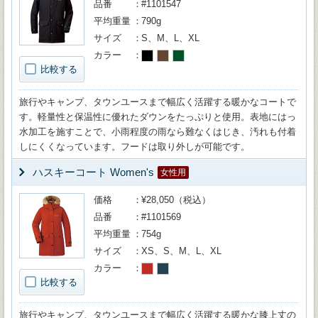
品番
#1101547
平均重量
790g
サイズ
S、M、L、XL
カラー
比較する
旅行やキャンプ、タウンユースまで幅広く活躍する暖かなコートで
す。軽量性と保温性に優れたダウンをたっぷりと使用。表地にはっ
水加工を施すことで、小雨程度の雨なら難なくはじき、汚れも付着
しにくくなっています。フードは取り外しが可能です。
ハスキーコート Women's
女性用
価格
¥28,050（税込）
品番
#1101569
平均重量
754g
サイズ
XS、S、M、L、XL
カラー
比較する
旅行やキャンプ、タウンユースまで幅広く活躍する暖かな膝上丈の