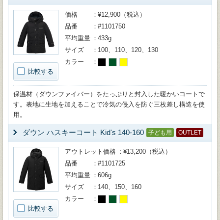
価格
¥12,900（税込）
品番
#1101750
平均重量
433g
サイズ
100、110、120、130
カラー
比較する
保温材（ダウンファイバー）をたっぷりと封入した暖かいコートで
す。表地に生地を加えることで冷気の侵入を防ぐ三枚差し構造を使
用。
ダウン ハスキーコート Kid's 140-160
子ども用
OUTLET
アウトレット価格
¥13,200（税込）
品番
#1101725
平均重量
606g
サイズ
140、150、160
カラー
比較する