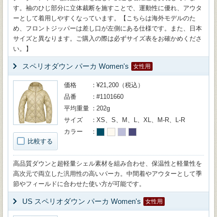
す。袖のひじ部分に立体裁断を施すことで、運動性に優れ、アウタ
ーとして着用しやすくなっています。【こちらは海外モデルのた
め、フロントジッパーは差し口が左側にある仕様です。また、日本
サイズと異なります。ご購入の際は必ずサイズ表をお確かめくださ
い。】
スペリオダウン パーカ Women's
女性用
価格
¥21,200（税込）
品番
#1101660
平均重量
202g
サイズ
XS、S、M、L、XL、M-R、L-R
カラー
比較する
高品質ダウンと超軽量シェル素材を組み合わせ、保温性と軽量性を
高次元で両立した汎用性の高いパーカ。中間着やアウターとして季
節やフィールドに合わせた使い方が可能です。
US スペリオダウン パーカ Women's
女性用