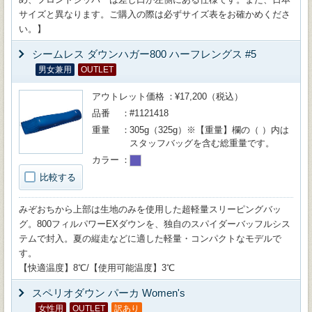
サイズと異なります。ご購入の際は必ずサイズ表をお確かめくださ
い。】
シームレス ダウンハガー800 ハーフレングス #5
男女兼用
OUTLET
アウトレット価格
¥17,200（税込）
品番
#1121418
重量
305g（325g）※【重量】欄の（ ）内は
スタッフバッグを含む総重量です。
カラー
比較する
みぞおちから上部は生地のみを使用した超軽量スリーピングバッ
グ。800フィルパワーEXダウンを、独自のスパイダーバッフルシス
テムで封入。夏の縦走などに適した軽量・コンパクトなモデルで
す。
【快適温度】8℃/【使用可能温度】3℃
スペリオダウン パーカ Women's
女性用
OUTLET
訳あり