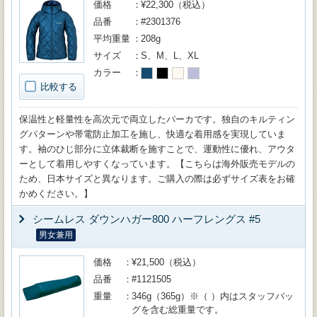
価格
¥22,300（税込）
品番
#2301376
平均重量
208g
サイズ
S、M、L、XL
カラー
比較する
保温性と軽量性を高次元で両立したパーカです。独自のキルティン
グパターンや帯電防止加工を施し、快適な着用感を実現していま
す。袖のひじ部分に立体裁断を施すことで、運動性に優れ、アウタ
ーとして着用しやすくなっています。【こちらは海外販売モデルの
ため、日本サイズと異なります。ご購入の際は必ずサイズ表をお確
かめください。】
シームレス ダウンハガー800 ハーフレングス #5
男女兼用
価格
¥21,500（税込）
品番
#1121505
重量
346g（365g）※（ ）内はスタッフバッ
グを含む総重量です。