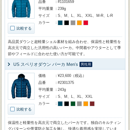
品番
#1101659
平均重量
239g
サイズ
S、M、L、XL、XXL、M-R、L-R
カラー
比較する
高品質ダウンと超軽量シェル素材を組み合わせ、保温性と軽量性を
高次元で両立した汎用性の高いパーカ。中間着やアウターとして季
節やフィールドに合わせた使い方が可能です。
US スペリオダウン パーカ Men's
男性用
価格
¥23,600（税込）
品番
#2301375
平均重量
243g
サイズ
S、M、L、XL、XXL
カラー
比較する
保温性と軽量性を高次元で両立したパーカです。独自のキルティン
グパターンや帯電防止加工を施し、快適な着用感を実現していま