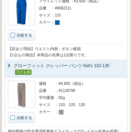
アウトレット価格
¥3,600（税込）
品番
#8082211
サイズ
110
カラー
比較する
【訳あり理由】ウエスト内側：ボタン破損
【1点もの商品】本商品の在庫は1点限りです。
グローフィット クレッパー パンツ Kid's 110-130
子ども用
価格
¥4,800（税込）
品番
#1128799
平均重量
82g
サイズ
110、120、130
カラー
比較する
独自開発の防水透湿性素材ドライテックの2レイヤー生地を使用し