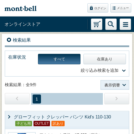
メニュー
ログイン
オンラインストア
検索結果
在庫状況
すべて
在庫あり
絞り込み検索を追加
検索結果：全9件
表示切替
1
グローフィット クレッパー パンツ Kid's 110-130
子ども用
OUTLET
訳あり