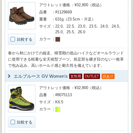
アウトレット価格
¥32,800（税込）
品番
#1129669
重量
631g（23.5cm・片足）
サイズ
22.0、22.5、23.0、23.5、24.0、24.5、
25.0、25.5、26.0
カラー
比較する
春から秋にかけての縦走、積雪期の低山ハイクなどオールラウンド
に使用できる軽量な全天候型ブーツ。前足部を継ぎ目のない一枚革
で包み込み、高いホールド感と耐久性を備えています。
エルブルース GV Women's
女性用
OUTLET
訳あり
アウトレット価格
¥32,800（税込）
品番
#8075113
サイズ
K6.5
カラー
比較する