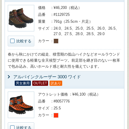
価格
¥46,200（税込）
品番
#1129725
重量
791g（25.5cm・片足）
サイズ
24.0、24.5、25.0、25.5、26.0、26.5、
27.0、27.5、28.0、28.5、29.0
カラー
比較する
春から秋にかけての縦走、積雪期の低山ハイクなどオールラウンド
に使用できる軽量な全天候型ブーツ。前足部を継ぎ目のない一枚革
で包み込み、高いホールド感と耐久性を備えています。
アルパインクルーザー 3000 ワイド
男女兼用
OUTLET
訳あり
アウトレット価格
¥46,100（税込）
品番
#8057776
サイズ
25.5
カラー
比較する