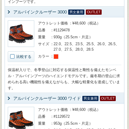
インブーツです。
アルパインクルーザー 3000
男女兼用
OUTLET
アウトレット価格
¥48,600（税込）
品番
#1129478
重量
930g（25.5cm・片足）
サイズ
22.0、22.5、23.5、25.5、26.0、26.5、
27.0、27.5、28.0、28.5
カラー
比較する
保温材入りで、冬季登山に対応する保温性と剛性を備えたモンベ
ル・アルパインブーツのハイエンドモデルです。厳冬期の登山に求
められる高い機能性を備えながらも、大幅な軽量化を達成していま
す。
アルパインクルーザー 3000 ワイド
男女兼用
OUTLET
アウトレット価格
¥48,600（税込）
品番
#1129572
重量
953g（25.5cm・片足）