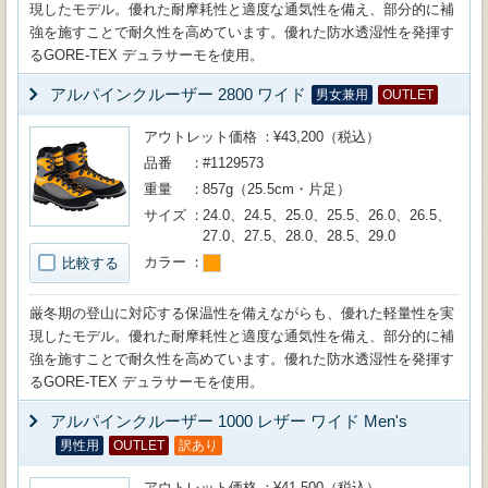
現したモデル。優れた耐摩耗性と適度な通気性を備え、部分的に補
強を施すことで耐久性を高めています。優れた防水透湿性を発揮す
るGORE-TEX デュラサーモを使用。
アルパインクルーザー 2800 ワイド
男女兼用
OUTLET
アウトレット価格
¥43,200（税込）
品番
#1129573
重量
857g（25.5cm・片足）
サイズ
24.0、24.5、25.0、25.5、26.0、26.5、
27.0、27.5、28.0、28.5、29.0
カラー
比較する
厳冬期の登山に対応する保温性を備えながらも、優れた軽量性を実
現したモデル。優れた耐摩耗性と適度な通気性を備え、部分的に補
強を施すことで耐久性を高めています。優れた防水透湿性を発揮す
るGORE-TEX デュラサーモを使用。
アルパインクルーザー 1000 レザー ワイド Men's
男性用
OUTLET
訳あり
アウトレット価格
¥41,500（税込）