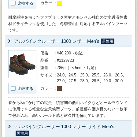
カラー
比較する
耐摩耗性を備えたファブリック素材とモンベル独自の防水透湿性素
材ドライテックを使用した、冬季登山に対応するアルパインブーツ
です。
アルパインクルーザー 1000 レザー Men's
男性用
価格
¥46,200（税込）
品番
#1129723
重量
786g（25.5cm・片足）
サイズ
24.0、24.5、25.0、25.5、26.0、26.5、
27.0、27.5、28.0、28.5、29.0、30.0
カラー
比較する
春から秋にかけての縦走、積雪期の低山ハイクなどオールラウンド
に使用できる軽量な全天候型ブーツ。前足部を継ぎ目のない一枚革
で包み込み、高いホールド感と耐久性を備えています。
アルパインクルーザー 1000 レザー ワイド Men's
男性用