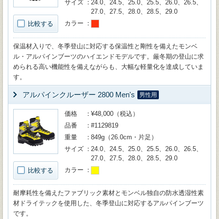
サイズ
24.0、24.5、25.0、25.5、26.0、26.5、
27.0、27.5、28.0、28.5、29.0
カラー
比較する
保温材入りで、冬季登山に対応する保温性と剛性を備えたモンベ
ル・アルパインブーツのハイエンドモデルです。厳冬期の登山に求
められる高い機能性を備えながらも、大幅な軽量化を達成していま
す。
アルパインクルーザー 2800 Men's
男性用
価格
¥48,000（税込）
品番
#1129819
重量
849g（26.0cm・片足）
サイズ
24.0、24.5、25.0、25.5、26.0、26.5、
27.0、27.5、28.0、28.5、29.0
カラー
比較する
耐摩耗性を備えたファブリック素材とモンベル独自の防水透湿性素
材ドライテックを使用した、冬季登山に対応するアルパインブーツ
です。