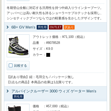
冬期登山全般に対応する汎用性を持つ中綿入りウインターブーツ。
アッパーには高い耐久性を誇るショーラーケプロテックを採用し、
シンセティックブーツならではの軽量感を生かしたデザインです。
6B+ GV Men's
男性用
OUTLET
訳あり
アウトレット価格
¥71,100（税込）
品番
#8078528
サイズ
K9.0
カラー
比較する
【訳あり理由】紐：毛羽立ち / パッケージ無し
【1点もの商品】本商品の在庫は1点限りです。
アルパインクルーザー 3000 ウィズ ゲーター Men's
男性用
価格
¥57,000（税込）