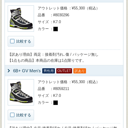
アウトレット価格
¥55,300（税込）
品番
#8030296
サイズ
K7.0
カラー
比較する
【訳あり理由】両足：接着剤汚れ､傷 / パッケージ無し
【1点もの商品】本商品の在庫は1点限りです。
6B+ GV Men's
男性用
OUTLET
訳あり
アウトレット価格
¥55,300（税込）
品番
#8059211
サイズ
K7.0
カラー
比較する