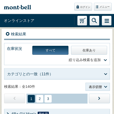
メニュー
ログイン
オンラインストア
検索結果
在庫状況
すべて
在庫あり
絞り込み検索を追加
カテゴリとの一致（11件）
検索結果：全140件
表示切替
1
2
3
6B+ GV Men's