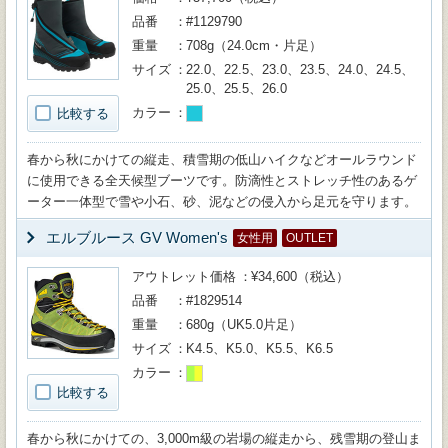
品番
#1129790
重量
708g（24.0cm・片足）
サイズ
22.0、22.5、23.0、23.5、24.0、24.5、
25.0、25.5、26.0
カラー
比較する
春から秋にかけての縦走、積雪期の低山ハイクなどオールラウンド
に使用できる全天候型ブーツです。防滴性とストレッチ性のあるゲ
ーター一体型で雪や小石、砂、泥などの侵入から足元を守ります。
エルブルース GV Women's
女性用
OUTLET
アウトレット価格
¥34,600（税込）
品番
#1829514
重量
680g（UK5.0片足）
サイズ
K4.5、K5.0、K5.5、K6.5
カラー
比較する
春から秋にかけての、3,000m級の岩場の縦走から、残雪期の登山ま