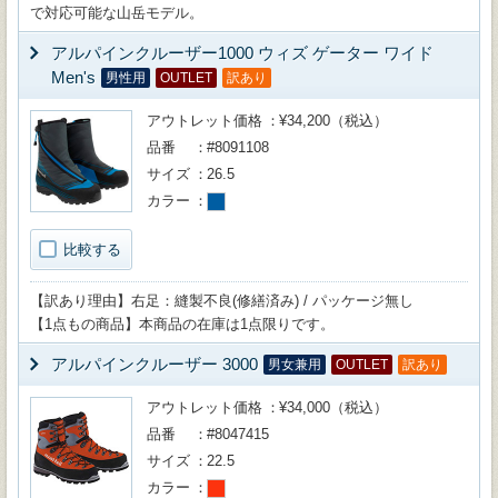
で対応可能な山岳モデル。
アルパインクルーザー1000 ウィズ ゲーター ワイド
Men's
男性用
OUTLET
訳あり
アウトレット価格
¥34,200（税込）
品番
#8091108
サイズ
26.5
カラー
比較する
【訳あり理由】右足：縫製不良(修繕済み) / パッケージ無し
【1点もの商品】本商品の在庫は1点限りです。
アルパインクルーザー 3000
男女兼用
OUTLET
訳あり
アウトレット価格
¥34,000（税込）
品番
#8047415
サイズ
22.5
カラー