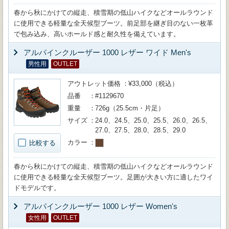
春から秋にかけての縦走、積雪期の低山ハイクなどオールラウンド
に使用できる軽量な全天候型ブーツ。前足部を継ぎ目のない一枚革
で包み込み、高いホールド感と耐久性を備えています。
アルパインクルーザー 1000 レザー ワイド Men's
男性用
OUTLET
アウトレット価格
¥33,000（税込）
品番
#1129670
重量
726g（25.5cm・片足）
サイズ
24.0、24.5、25.0、25.5、26.0、26.5、
27.0、27.5、28.0、28.5、29.0
カラー
比較する
春から秋にかけての縦走、積雪期の低山ハイクなどオールラウンド
に使用できる軽量な全天候型ブーツ。足囲が大きい方に適したワイ
ドモデルです。
アルパインクルーザー 1000 レザー Women's
女性用
OUTLET