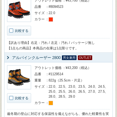
アウトレット価格
¥43,700（税込）
品番
#8094523
サイズ
22.0
カラー
比較する
【訳あり理由】右足：汚れ / 左足：汚れ / パッケージ無し
【1点もの商品】本商品の在庫は1点限りです。
アルパインクルーザー 2800
男女兼用
OUTLET
アウトレット価格
¥43,200（税込）
品番
#1129514
重量
822g（25.5cm・片足）
サイズ
22.0、22.5、23.0、23.5、24.0、24.5、
25.0、25.5、26.0、26.5、27.0、27.5、
28.0、28.5、29.0
比較する
カラー
厳冬期の登山に対応する保温性を備えながらも、優れた軽量性を実