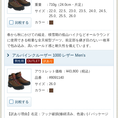
重量
710g（24.0cm・片足）
サイズ
22.0、22.5、23.0、23.5、24.0、24.5、
25.0、25.5、26.0
カラー
比較する
春から秋にかけての縦走、積雪期の低山ハイクなどオールラウンド
に使用できる軽量な全天候型ブーツ。前足部を継ぎ目のない一枚革
で包み込み、高いホールド感と耐久性を備えています。
アルパインクルーザー 1000 レザー Men's
男性用
OUTLET
訳あり
アウトレット価格
¥43,800（税込）
品番
#8091140
サイズ
26.0
カラー
比較する
【訳あり理由】右足：フック破損(修繕済み、色違い) / パッケージ