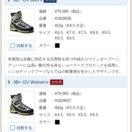
男性用
価格
¥79,000（税込）
品番
#1829506
重量
910g（K8.0 片足）
サイズ
K6.5、K7.0、K7.5、K8.0、K8.5、
K9.0、K9.5
カラー
比較する
冬期登山全般に対応する汎用性を持つ中綿入りウインターブーツ。
アッパーには高い耐久性を誇るショーラーケプロテックを採用し、
シンセティックブーツならではの軽量感を生かしたデザインです。
6B+ GV Women's
女性用
価格
¥79,000（税込）
品番
#1829507
重量
802g（K5.0 片足）
サイズ
K4.5、K5.0、K5.5、K6.0
カラー
比較する