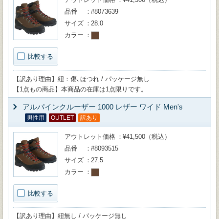
品番
#8073639
サイズ
28.0
カラー
比較する
【訳あり理由】紐：傷､ほつれ / パッケージ無し
【1点もの商品】本商品の在庫は1点限りです。
アルパインクルーザー 1000 レザー ワイド Men's
男性用
OUTLET
訳あり
アウトレット価格
¥41,500（税込）
品番
#8093515
サイズ
27.5
カラー
比較する
【訳あり理由】紐無し / パッケージ無し