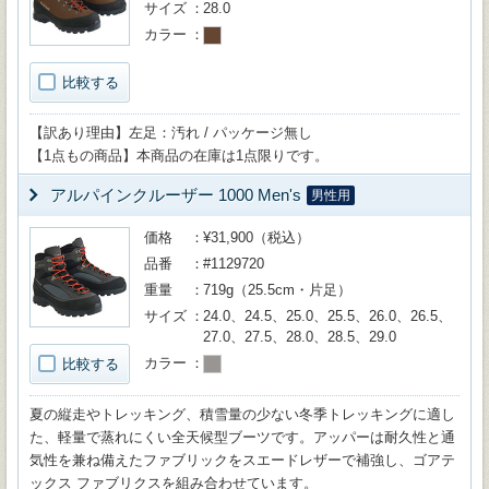
サイズ
28.0
カラー
比較する
【訳あり理由】左足：汚れ / パッケージ無し
【1点もの商品】本商品の在庫は1点限りです。
アルパインクルーザー 1000 Men's
男性用
価格
¥31,900（税込）
品番
#1129720
重量
719g（25.5cm・片足）
サイズ
24.0、24.5、25.0、25.5、26.0、26.5、
27.0、27.5、28.0、28.5、29.0
カラー
比較する
夏の縦走やトレッキング、積雪量の少ない冬季トレッキングに適し
た、軽量で蒸れにくい全天候型ブーツです。アッパーは耐久性と通
気性を兼ね備えたファブリックをスエードレザーで補強し、ゴアテ
ックス ファブリクスを組み合わせています。