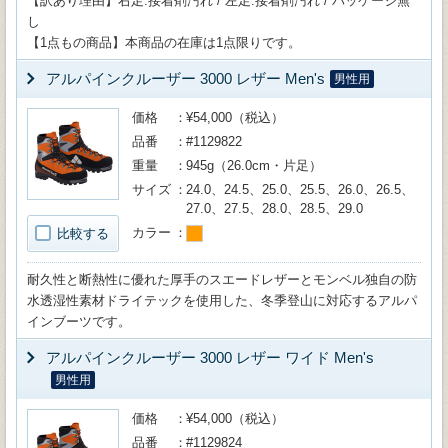
【訳あり理由】右足:接着剤汚れ / 左足:接着剤汚れ / パッケージ無
し
【1点もの商品】本商品の在庫は1点限りです。
アルパインクルーザー 3000 レザー Men's
男性用
価格
¥54,000（税込）
品番
#1129822
重量
945g（26.0cm・片足）
サイズ
24.0、24.5、25.0、25.5、26.0、26.5、
27.0、27.5、28.0、28.5、29.0
カラー
比較する
耐久性と断熱性に優れた厚手のスエードレザーとモンベル独自の防
水透湿性素材ドライテックを使用した、冬季登山に対応するアルパ
インブーツです。
アルパインクルーザー 3000 レザー ワイド Men's
男性用
価格
¥54,000（税込）
品番
#1129824