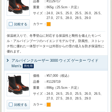
品番
#1129717
重量
865g（25.5cm・片足）
サイズ
24.0、24.5、25.0、25.5、26.0、26.5、
27.0、27.5、28.0、28.5、29.0
カラー
比較する
保温材入りで、冬季登山に対応する保温性と剛性を備えたモンベ
ル・アルパインブーツのハイエンドモデルです。防風性、ストレッ
チ性に優れた一体型ゲーターは外部からの雪の侵入を防ぎ保温性に
優れます。
アルパインクルーザー 3000 ウィズ ゲーター ワイド
Men's
男性用
価格
¥57,000（税込）
品番
#1129719
重量
896g（25.5cm・片足）
サイズ
24.0、24.5、25.0、25.5、26.0、26.5、
27.0、27.5、28.0、28.5、29.0
カラー
比較する