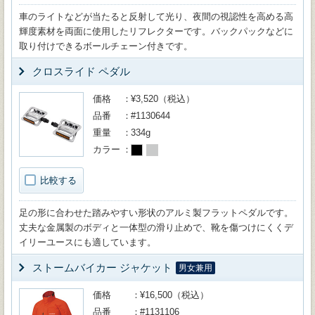
車のライトなどが当たると反射して光り、夜間の視認性を高める高
輝度素材を両面に使用したリフレクターです。バックパックなどに
取り付けできるボールチェーン付きです。
クロスライド ペダル
価格
¥3,520（税込）
品番
#1130644
重量
334g
カラー
比較する
足の形に合わせた踏みやすい形状のアルミ製フラットペダルです。
丈夫な金属製のボディと一体型の滑り止めで、靴を傷つけにくくデ
イリーユースにも適しています。
ストームバイカー ジャケット
男女兼用
価格
¥16,500（税込）
品番
#1131106