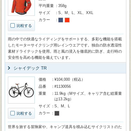
平均重量
358g
サイズ
S、M、L、XL、XXL
カラー
比較する
雨の中での快適なライディングをサポートする、多彩な機能を搭載
したモーターサイクリング用レインウエアです。独自の防水透湿性
素材ドライテックを使用。雨と風の浸入を徹底的に防ぎ、走行時の
安全性を高める機能を備えています。
シャイデック TR
価格
¥104,000（税込）
品番
#1130056
重量
11.9kg（Mサイズ、キャリア含む総重量
は13.2kg）
サイズ
S、M、L
カラー
比較する
世界を旅する冒険家や、キャンプ道具を積み込むサイクリストのた