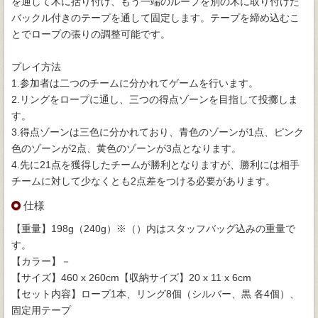
を通して木に括り付け、もう一端のループを別の木に取り付けた
バックル付きのテープを通して固定します。テープを締め込むこ
とでロープの張りの調整可能です。
プレイ方法
1.参加者は二つのチームに分かれてゲームを行います。
2.リングをロープに通し、三つの得点ゾーンを目指して投擲しま
す。
3.得点ゾーンは三色に分かれており、青色のゾーンが1点、ピンク
色のゾーンが2点、黄色のゾーンが3点となります。
4.先に21点を獲得したチームが勝利となりますが、勝利には相手
チームに対して少なくとも2点差をつける必要があります。
仕様
【重量】198g（240g）※（）内はスタッフバッグ込みの重量で
す。
【カラー】－
【サイズ】460 x 260cm【収納サイズ】20 x 11 x 6cm
【セット内容】ロープ1本、リング8個（シルバー、黒 各4個）、
固定用テープ