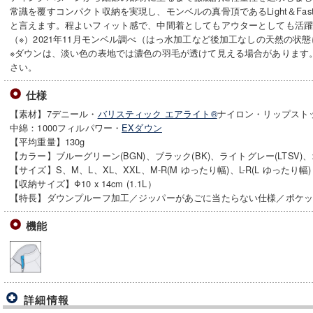
常識を覆すコンパクト収納を実現し、モンベルの真骨頂であるLight＆Fa
と言えます。程よいフィット感で、中間着としてもアウターとしても活
（※）2021年11月モンベル調べ（はっ水加工など後加工なしの天然の状
※ダウンは、淡い色の表地では濃色の羽毛が透けて見える場合があります
さい。
仕様
【素材】7デニール・
バリスティック エアライト®
ナイロン・リップスト
中綿：1000フィルパワー・
EXダウン
【平均重量】130g
【カラー】ブルーグリーン(BGN)、ブラック(BK)、ライトグレー(LTSV)、
【サイズ】S、M、L、XL、XXL、M-R(M ゆったり幅)、L-R(L ゆったり幅)
【収納サイズ】Φ10 x 14cm (1.1L）
【特長】ダウンプルーフ加工／ジッパーがあごに当たらない仕様／ポケッ
機能
詳細情報