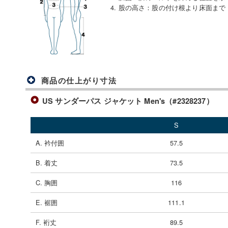
4. 股の高さ
：
股の付け根より床面まで
商品の仕上がり寸法
US サンダーパス ジャケット Men's（#2328237）
S
A. 衿付囲
57.5
B. 着丈
73.5
C. 胸囲
116
E. 裾囲
111.1
F. 裄丈
89.5