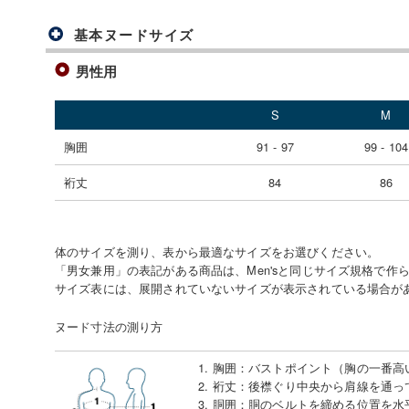
基本ヌードサイズ
男性用
S
M
胸囲
91 - 97
99 - 104
裄丈
84
86
体のサイズを測り、表から最適なサイズをお選びください。
「男女兼用」の表記がある商品は、Men'sと同じサイズ規格で作
サイズ表には、展開されていないサイズが表示されている場合が
ヌード寸法の測り方
1. 胸囲
：
バストポイント（胸の一番高
2. 裄丈
：
後襟ぐり中央から肩線を通っ
3. 胴囲
：
胴のベルトを締める位置を水