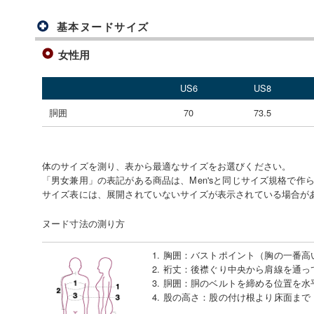
基本ヌードサイズ
女性用
US6
US8
胴囲
70
73.5
体のサイズを測り、表から最適なサイズをお選びください。
「男女兼用」の表記がある商品は、Men'sと同じサイズ規格で作
サイズ表には、展開されていないサイズが表示されている場合が
ヌード寸法の測り方
1. 胸囲
：
バストポイント（胸の一番高
2. 裄丈
：
後襟ぐり中央から肩線を通っ
3. 胴囲
：
胴のベルトを締める位置を水
4. 股の高さ
：
股の付け根より床面まで