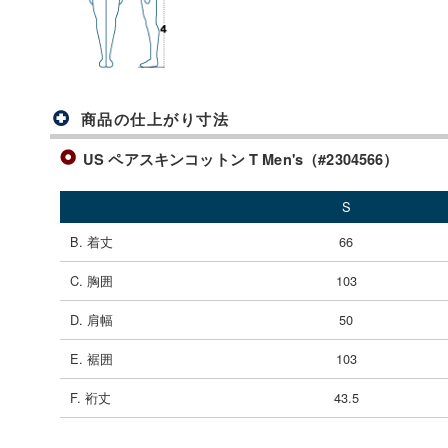
商品の仕上がり寸法
US ペアスキンコットン T Men's（#2304566）
S
B. 着丈
66
C. 胸囲
103
D. 肩幅
50
E. 裾囲
103
F. 裄丈
43.5