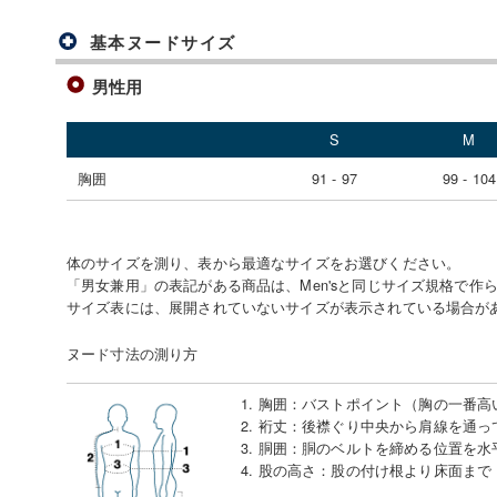
基本ヌードサイズ
男性用
S
M
胸囲
91 - 97
99 - 104
体のサイズを測り、表から最適なサイズをお選びください。
「男女兼用」の表記がある商品は、Men'sと同じサイズ規格で作
サイズ表には、展開されていないサイズが表示されている場合が
ヌード寸法の測り方
1. 胸囲
：
バストポイント（胸の一番高
2. 裄丈
：
後襟ぐり中央から肩線を通っ
3. 胴囲
：
胴のベルトを締める位置を水
4. 股の高さ
：
股の付け根より床面まで