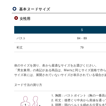
基本ヌードサイズ
女性用
S
バスト
84 - 89
裄丈
79
体のサイズを測り、表から最適なサイズをお選びください。
「男女兼用」の表記がある商品は、Men'sと同じサイズ規格で作
サイズ表には、展開されていないサイズが表示されている場合が
ヌード寸法の測り方
1. 胸囲
：
バストポイント（胸の一番高
2. 裄丈
：
後襟ぐり中央から肩線を通っ
3. 胴囲
：
胴のベルトを締める位置を水