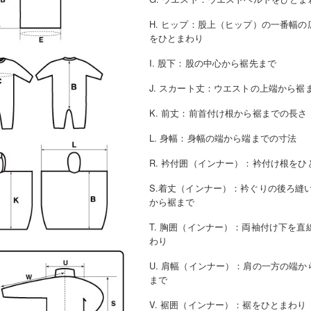
H. ヒップ
：
股上（ヒップ）の一番幅の
をひとまわり
I. 股下
：
股の中心から裾先まで
J. スカート丈
：
ウエストの上端から裾
K. 前丈
：
前首付け根から裾までの長さ
L. 身幅
：
身幅の端から端までの寸法
R. 衿付囲（インナー）
：
衿付け根をひ
S.着丈（インナー）
：
衿ぐりの後ろ縫
から裾まで
T. 胸囲（インナー）
：
両袖付け下を直
わり
U. 肩幅（インナー）
：
肩の一方の端か
まで
V. 裾囲（インナー）
：
裾をひとまわり