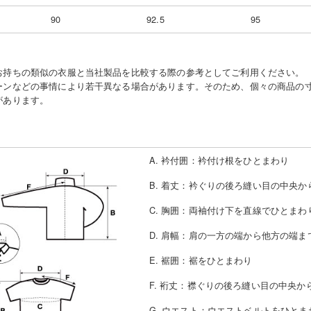
90
92.5
95
お持ちの類似の衣服と当社製品を比較する際の参考としてご利用ください。
ーンなどの事情により若干異なる場合があります。そのため、個々の商品の
があります。
A. 衿付囲
：
衿付け根をひとまわり
B. 着丈
：
衿ぐりの後ろ縫い目の中央か
C. 胸囲
：
両袖付け下を直線でひとまわ
D. 肩幅
：
肩の一方の端から他方の端ま
E. 裾囲
：
裾をひとまわり
F. 裄丈
：
襟ぐりの後ろ縫い目の中央か
G. ウエスト
：
ウエストベルトをひとま