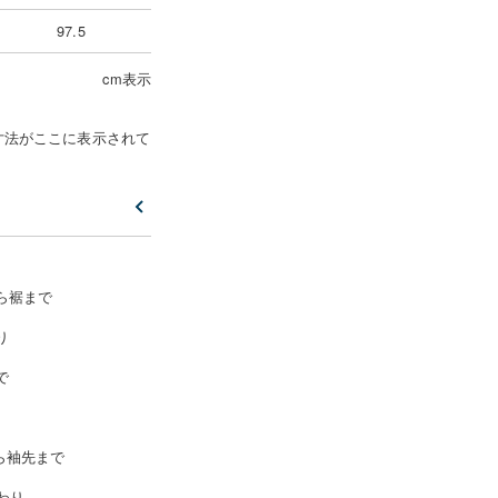
97.5
cm表示
寸法がここに表示されて
ら裾まで
り
で
ら袖先まで
わり