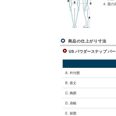
4. 股の
商品の仕上がり寸法
US パウダーステップ パーカ 
A. 衿付囲
B. 着丈
C. 胸囲
D. 肩幅
E. 裾囲