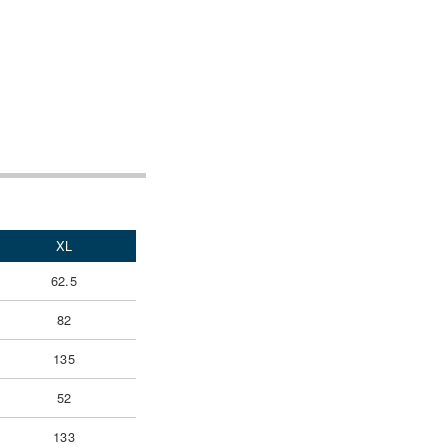
XL
62.5
82
135
52
133