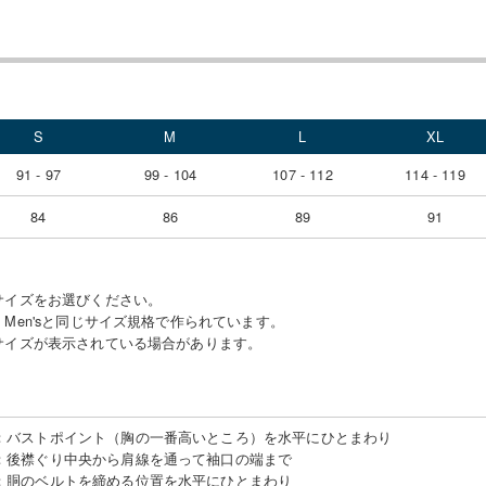
S
M
L
XL
91 - 97
99 - 104
107 - 112
114 - 119
84
86
89
91
サイズをお選びください。
Men'sと同じサイズ規格で作られています。
サイズが表示されている場合があります。
：
バストポイント（胸の一番高いところ）を水平にひとまわり
：
後襟ぐり中央から肩線を通って袖口の端まで
：
胴のベルトを締める位置を水平にひとまわり