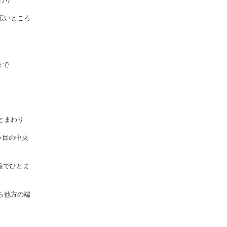
広いところ
まで
とまわり
い目の中央
線でひとま
ら他方の端