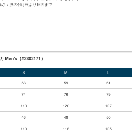
高さ
：
股の付け根より床面まで
Men's（#2302171）
S
M
L
58
59
61
74
76
79
113
120
127
46
48
50
110
118
125