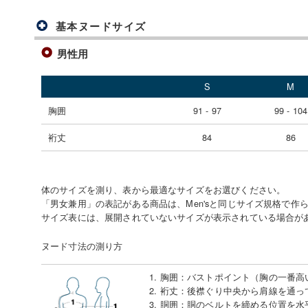
基本ヌードサイズ
男性用
S
M
胸囲
91 - 97
99 - 104
裄丈
84
86
体のサイズを測り、表から最適なサイズをお選びください。
「男女兼用」の表記がある商品は、Men'sと同じサイズ規格で作
サイズ表には、展開されていないサイズが表示されている場合が
ヌード寸法の測り方
1. 胸囲
：
バストポイント（胸の一番高
2. 裄丈
：
後襟ぐり中央から肩線を通っ
3. 胴囲
：
胴のベルトを締める位置を水